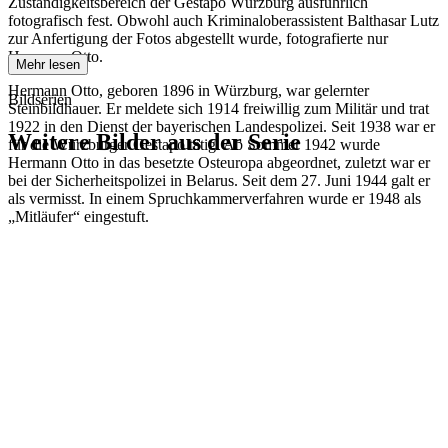
Zuständigkeitsbereich der Gestapo Würzburg ausführlich
fotografisch fest. Obwohl auch Kriminaloberassistent Balthasar Lutz
zur Anfertigung der Fotos abgestellt wurde, fotografierte nur
Hermann Otto.
Mehr lesen
Hermann Otto, geboren 1896 in Würzburg, war gelernter
Bildserien
Steinbildhauer. Er meldete sich 1914 freiwillig zum Militär und trat
1922 in den Dienst der bayerischen Landespolizei. Seit 1938 war er
Weitere Bilder aus der Serie
für die Würzburger Gestapo tätig. Ab Sommer 1942 wurde
Hermann Otto in das besetzte Osteuropa abgeordnet, zuletzt war er
bei der Sicherheitspolizei in Belarus. Seit dem 27. Juni 1944 galt er
1942
Würzburg
als vermisst. In einem Spruchkammerverfahren wurde er 1948 als
1942
Würzburg
„Mitläufer“ eingestuft.
1942
Würzburg
1942
Würzburg
1942
Würzburg
1942
Würzburg
1942
Würzburg
1942
Würzburg
1942
Würzburg
1942
Würzburg
1942
Würzburg
1942
Würzburg
1942
Würzburg
1942
Würzburg
1942
Würzburg