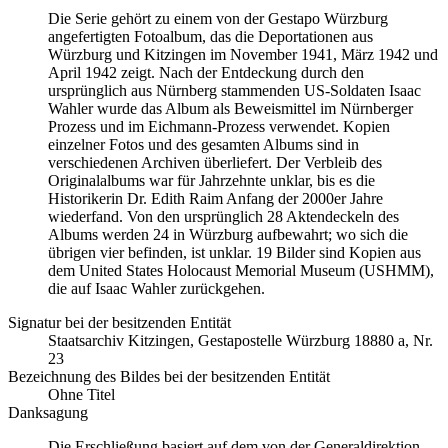
Die Serie gehört zu einem von der Gestapo Würzburg
angefertigten Fotoalbum, das die Deportationen aus
Würzburg und Kitzingen im November 1941, März 1942 und
April 1942 zeigt. Nach der Entdeckung durch den
ursprünglich aus Nürnberg stammenden US-Soldaten Isaac
Wahler wurde das Album als Beweismittel im Nürnberger
Prozess und im Eichmann-Prozess verwendet. Kopien
einzelner Fotos und des gesamten Albums sind in
verschiedenen Archiven überliefert. Der Verbleib des
Originalalbums war für Jahrzehnte unklar, bis es die
Historikerin Dr. Edith Raim Anfang der 2000er Jahre
wiederfand. Von den ursprünglich 28 Aktendeckeln des
Albums werden 24 in Würzburg aufbewahrt; wo sich die
übrigen vier befinden, ist unklar. 19 Bilder sind Kopien aus
dem United States Holocaust Memorial Museum
(USHMM),
die auf Isaac Wahler zurückgehen.
Signatur bei der besitzenden Entität
Staats­ar­chiv Kit­zin­gen, Ge­sta­po­stel­le Würz­burg 18880 a, Nr.
23
Bezeichnung des Bildes bei der besitzenden Entität
Ohne Titel
Danksagung
Die Erschließung basiert auf dem von der Generaldirektion