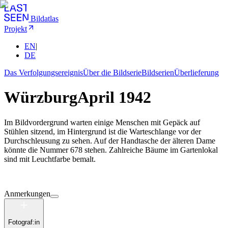
Bildatlas
Projekt
EN
|
DE
Das Verfolgungsereignis
Über die Bildserie
Bildserien
Überlieferung
Würzburg
April 1942
Im Bildvordergrund warten einige Menschen mit Gepäck auf
Stühlen sitzend, im Hintergrund ist die Warteschlange vor der
Durchschleusung zu sehen. Auf der Handtasche der älteren Dame
könnte die Nummer 678 stehen. Zahlreiche Bäume im Gartenlokal
sind mit Leuchtfarbe bemalt.
Anmerkungen
Fotograf:in