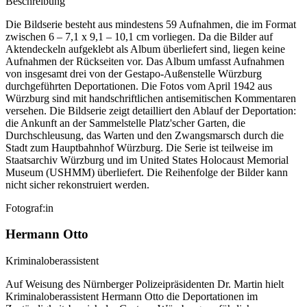
Beschreibung
Die Bildserie besteht aus mindestens 59 Aufnahmen, die im Format
zwischen 6 – 7,1 x 9,1 – 10,1 cm vorliegen. Da die Bilder auf
Aktendeckeln aufgeklebt als Album überliefert sind, liegen keine
Aufnahmen der Rückseiten vor. Das Album umfasst Aufnahmen
von insgesamt drei von der Gestapo-Außenstelle Würzburg
durchgeführten Deportationen. Die Fotos vom April 1942 aus
Würzburg sind mit handschriftlichen antisemitischen Kommentaren
versehen. Die Bildserie zeigt detailliert den Ablauf der Deportation:
die Ankunft an der Sammelstelle Platz'scher Garten, die
Durchschleusung, das Warten und den Zwangsmarsch durch die
Stadt zum Hauptbahnhof Würzburg. Die Serie ist teilweise im
Staatsarchiv Würzburg und im United States Holocaust Memorial
Museum
(USHMM) überliefert. Die Reihenfolge der Bilder kann
nicht sicher rekonstruiert werden.
Fotograf:in
Hermann Otto
Kriminaloberassistent
Auf Weisung des Nürnberger Polizeipräsidenten Dr. Martin hielt
Kriminaloberassistent Hermann Otto die Deportationen im