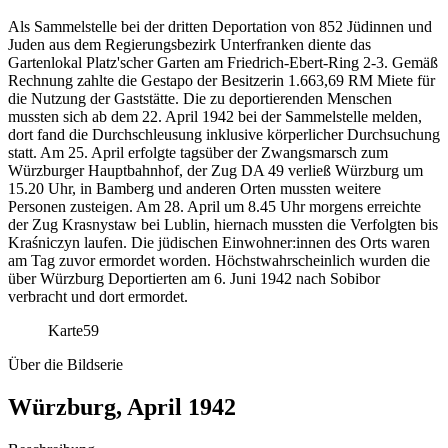
Als Sammelstelle bei der dritten Deportation von 852 Jüdinnen und
Juden aus dem Regierungsbezirk Unterfranken diente das
Gartenlokal Platz'scher Garten am Friedrich-Ebert-Ring 2-3. Gemäß
Rechnung zahlte die Gestapo der Besitzerin 1.663,69 RM Miete für
die Nutzung der Gaststätte. Die zu deportierenden Menschen
mussten sich ab dem 22. April 1942 bei der Sammelstelle melden,
dort fand die Durchschleusung inklusive körperlicher Durchsuchung
statt. Am 25. April erfolgte tagsüber der Zwangsmarsch zum
Würzburger Hauptbahnhof, der Zug DA 49 verließ Würzburg um
15.20 Uhr, in Bamberg und anderen Orten mussten weitere
Personen zusteigen. Am 28. April um 8.45 Uhr morgens erreichte
der Zug Krasnystaw bei Lublin, hiernach mussten die Verfolgten bis
Kraśniczyn laufen. Die jüdischen Einwohner:innen des Orts waren
am Tag zuvor ermordet worden. Höchstwahrscheinlich wurden die
über Würzburg Deportierten am 6. Juni 1942 nach Sobibor
verbracht und dort ermordet.
Karte
59
Über die Bildserie
Würzburg, April 1942