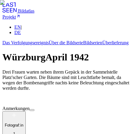
Bildatlas
Projekt
EN
|
DE
Das Verfolgungsereignis
Über die Bildserie
Bildserien
Überlieferung
Würzburg
April 1942
Drei Frauen warten neben ihrem Gepäck in der Sammelstelle
Platz'scher Garten. Die Bäume sind mit Leuchtfarbe bemalt, da
wegen der Bombenangriffe nachts keine Beleuchtung eingeschaltet
werden durfte.
Anmerkungen
Fotograf:in
1