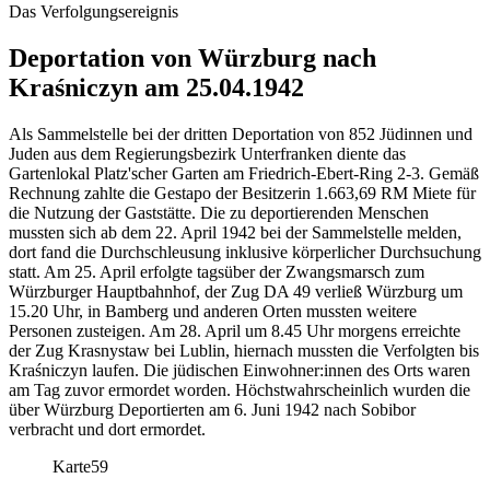
Das Verfolgungsereignis
Deportation von Würzburg nach
Kraśniczyn am 25.04.1942
Als Sammelstelle bei der dritten Deportation von 852 Jüdinnen und
Juden aus dem Regierungsbezirk Unterfranken diente das
Gartenlokal Platz'scher Garten am Friedrich-Ebert-Ring 2-3. Gemäß
Rechnung zahlte die Gestapo der Besitzerin 1.663,69 RM Miete für
die Nutzung der Gaststätte. Die zu deportierenden Menschen
mussten sich ab dem 22. April 1942 bei der Sammelstelle melden,
dort fand die Durchschleusung inklusive körperlicher Durchsuchung
statt. Am 25. April erfolgte tagsüber der Zwangsmarsch zum
Würzburger Hauptbahnhof, der Zug DA 49 verließ Würzburg um
15.20 Uhr, in Bamberg und anderen Orten mussten weitere
Personen zusteigen. Am 28. April um 8.45 Uhr morgens erreichte
der Zug Krasnystaw bei Lublin, hiernach mussten die Verfolgten bis
Kraśniczyn laufen. Die jüdischen Einwohner:innen des Orts waren
am Tag zuvor ermordet worden. Höchstwahrscheinlich wurden die
über Würzburg Deportierten am 6. Juni 1942 nach Sobibor
verbracht und dort ermordet.
Karte
59