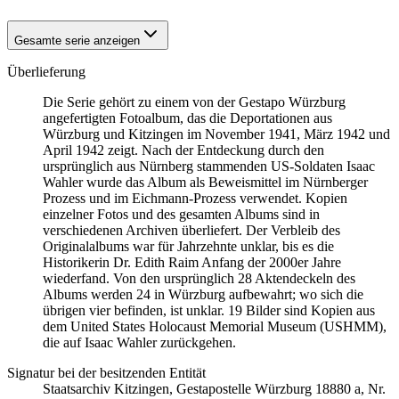
Gesamte serie anzeigen
Überlieferung
Die Serie gehört zu einem von der Gestapo Würzburg
angefertigten Fotoalbum, das die Deportationen aus
Würzburg und Kitzingen im November 1941, März 1942 und
April 1942 zeigt. Nach der Entdeckung durch den
ursprünglich aus Nürnberg stammenden US-Soldaten Isaac
Wahler wurde das Album als Beweismittel im Nürnberger
Prozess und im Eichmann-Prozess verwendet. Kopien
einzelner Fotos und des gesamten Albums sind in
verschiedenen Archiven überliefert. Der Verbleib des
Originalalbums war für Jahrzehnte unklar, bis es die
Historikerin Dr. Edith Raim Anfang der 2000er Jahre
wiederfand. Von den ursprünglich 28 Aktendeckeln des
Albums werden 24 in Würzburg aufbewahrt; wo sich die
übrigen vier befinden, ist unklar. 19 Bilder sind Kopien aus
dem United States Holocaust Memorial Museum
(USHMM),
die auf Isaac Wahler zurückgehen.
Signatur bei der besitzenden Entität
Staats­ar­chiv Kit­zin­gen, Ge­sta­po­stel­le Würz­burg 18880 a, Nr.