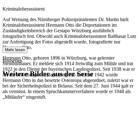
Kriminaloberassistent
Auf Weisung des Nürnberger Polizeipräsidenten Dr. Martin hielt
Kriminaloberassistent Hermann Otto die Deportationen im
Zuständigkeitsbereich der Gestapo Würzburg ausführlich
fotografisch fest. Obwohl auch Kriminaloberassistent Balthasar Lutz
zur Anfertigung der Fotos abgestellt wurde, fotografierte nur
Hermann Otto.
Mehr lesen
Hermann Otto, geboren 1896 in Würzburg, war gelernter
Bildserien
Steinbildhauer. Er meldete sich 1914 freiwillig zum Militär und trat
1922 in den Dienst der bayerischen Landespolizei. Seit 1938 war er
Weitere Bilder aus der Serie
für die Würzburger Gestapo tätig. Ab Sommer 1942 wurde
Hermann Otto in das besetzte Osteuropa abgeordnet, zuletzt war er
bei der Sicherheitspolizei in Belarus. Seit dem 27. Juni 1944 galt er
1942
Würzburg
als vermisst. In einem Spruchkammerverfahren wurde er 1948 als
1942
Würzburg
„Mitläufer“ eingestuft.
1942
Würzburg
1942
Würzburg
1942
Würzburg
1942
Würzburg
1942
Würzburg
1942
Würzburg
1942
Würzburg
1942
Würzburg