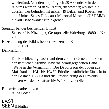
wiederfand. Von den ursprünglich 28 Aktendeckeln des
Albums werden 24 in Würzburg aufbewahrt; wo sich die
übrigen vier befinden, ist unklar. 19 Bilder sind Kopien aus
dem United States Holocaust Memorial Museum
(USHMM),
die auf Isaac Wahler zurückgehen.
Signatur bei der besitzenden Entität
Staats­ar­chiv Kit­zin­gen, Ge­sta­po­stel­le Würz­burg 18880 a, Nr.
29
Bezeichnung des Bildes bei der besitzenden Entität
Ohne Titel
Danksagung
Die Erschließung basiert auf dem von der Generaldirektion
der staatlichen Archive Bayerns herausgegebenen Band
„Wege in die Vernichtung. Die Deportation der Juden aus
Mainfranken 1941 bis 1943“. Für die ausführliche Einsicht in
den Bestand 18880a und die Unterstützung des Projekts
danken wir dem Staatsarchiv Würzburg herzlich.
Bildserie bearbeitet von
Alina Bothe
Bildatlas