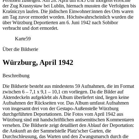
Personen zusteigen. Am 28. April um 8.45 Uhr morgens erreichte
der Zug Krasnystaw bei Lublin, hiernach mussten die Verfolgten bis
Kraśniczyn laufen. Die jüdischen Einwohner:innen des Orts waren
am Tag zuvor ermordet worden. Höchstwahrscheinlich wurden die
über Würzburg Deportierten am 6. Juni 1942 nach Sobibor
verbracht und dort ermordet.
Karte
59
Über die Bildserie
Würzburg, April 1942
Beschreibung
Die Bildserie besteht aus mindestens 59 Aufnahmen, die im Format
zwischen 6 – 7,1 x 9,1 – 10,1 cm vorliegen. Da die Bilder auf
Aktendeckeln aufgeklebt als Album überliefert sind, liegen keine
Aufnahmen der Rückseiten vor. Das Album umfasst Aufnahmen
von insgesamt drei von der Gestapo-Außenstelle Würzburg
durchgeführten Deportationen. Die Fotos vom April 1942 aus
Würzburg sind mit handschriftlichen antisemitischen Kommentaren
versehen. Die Bildserie zeigt detailliert den Ablauf der Deportation:
die Ankunft an der Sammelstelle Platz'scher Garten, die
Durchschleusung, das Warten und den Zwangsmarsch durch die