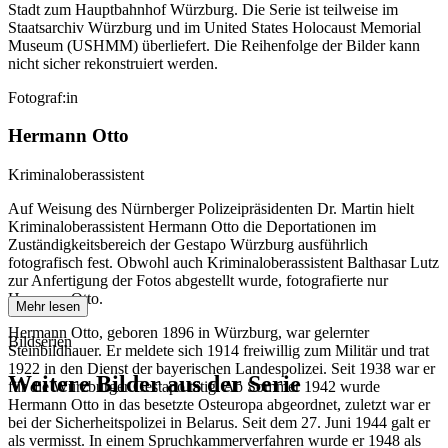
Stadt zum Hauptbahnhof Würzburg. Die Serie ist teilweise im
Staatsarchiv Würzburg und im United States Holocaust Memorial
Museum
(USHMM) überliefert. Die Reihenfolge der Bilder kann
nicht sicher rekonstruiert werden.
Fotograf:in
Hermann Otto
Kriminaloberassistent
Auf Weisung des Nürnberger Polizeipräsidenten Dr. Martin hielt
Kriminaloberassistent Hermann Otto die Deportationen im
Zuständigkeitsbereich der Gestapo Würzburg ausführlich
fotografisch fest. Obwohl auch Kriminaloberassistent Balthasar Lutz
zur Anfertigung der Fotos abgestellt wurde, fotografierte nur
Hermann Otto.
Mehr lesen
Hermann Otto, geboren 1896 in Würzburg, war gelernter
Bildserien
Steinbildhauer. Er meldete sich 1914 freiwillig zum Militär und trat
1922 in den Dienst der bayerischen Landespolizei. Seit 1938 war er
Weitere Bilder aus der Serie
für die Würzburger Gestapo tätig. Ab Sommer 1942 wurde
Hermann Otto in das besetzte Osteuropa abgeordnet, zuletzt war er
bei der Sicherheitspolizei in Belarus. Seit dem 27. Juni 1944 galt er
1942
Würzburg
als vermisst. In einem Spruchkammerverfahren wurde er 1948 als
1942
Würzburg