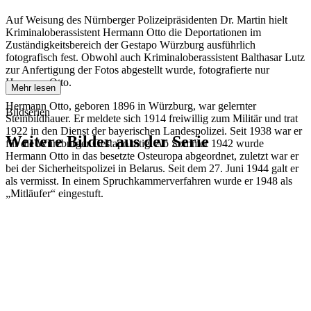
Auf Weisung des Nürnberger Polizeipräsidenten Dr. Martin hielt
Kriminaloberassistent Hermann Otto die Deportationen im
Zuständigkeitsbereich der Gestapo Würzburg ausführlich
fotografisch fest. Obwohl auch Kriminaloberassistent Balthasar Lutz
zur Anfertigung der Fotos abgestellt wurde, fotografierte nur
Hermann Otto.
Mehr lesen
Hermann Otto, geboren 1896 in Würzburg, war gelernter
Bildserien
Steinbildhauer. Er meldete sich 1914 freiwillig zum Militär und trat
1922 in den Dienst der bayerischen Landespolizei. Seit 1938 war er
Weitere Bilder aus der Serie
für die Würzburger Gestapo tätig. Ab Sommer 1942 wurde
Hermann Otto in das besetzte Osteuropa abgeordnet, zuletzt war er
bei der Sicherheitspolizei in Belarus. Seit dem 27. Juni 1944 galt er
1942
Würzburg
als vermisst. In einem Spruchkammerverfahren wurde er 1948 als
1942
Würzburg
„Mitläufer“ eingestuft.
1942
Würzburg
1942
Würzburg
1942
Würzburg
1942
Würzburg
1942
Würzburg
1942
Würzburg
1942
Würzburg
1942
Würzburg
1942
Würzburg
1942
Würzburg