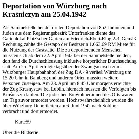
Deportation von Würzburg nach
Kraśniczyn am 25.04.1942
Als Sammelstelle bei der dritten Deportation von 852 Jüdinnen und
Juden aus dem Regierungsbezirk Unterfranken diente das
Gartenlokal Platz'scher Garten am Friedrich-Ebert-Ring 2-3. Gemäß
Rechnung zahlte die Gestapo der Besitzerin 1.663,69 RM Miete für
die Nutzung der Gaststätte. Die zu deportierenden Menschen
mussten sich ab dem 22. April 1942 bei der Sammelstelle melden,
dort fand die Durchschleusung inklusive körperlicher Durchsuchung
statt. Am 25. April erfolgte tagsüber der Zwangsmarsch zum
Würzburger Hauptbahnhof, der Zug DA 49 verließ Würzburg um
15.20 Uhr, in Bamberg und anderen Orten mussten weitere
Personen zusteigen. Am 28. April um 8.45 Uhr morgens erreichte
der Zug Krasnystaw bei Lublin, hiernach mussten die Verfolgten bis
Kraśniczyn laufen. Die jüdischen Einwohner:innen des Orts waren
am Tag zuvor ermordet worden. Höchstwahrscheinlich wurden die
über Würzburg Deportierten am 6. Juni 1942 nach Sobibor
verbracht und dort ermordet.
Karte
59
Über die Bildserie