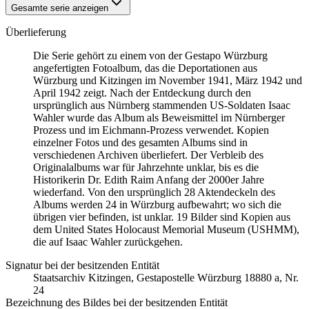
Gesamte serie anzeigen
Überlieferung
Die Serie gehört zu einem von der Gestapo Würzburg
angefertigten Fotoalbum, das die Deportationen aus
Würzburg und Kitzingen im November 1941, März 1942 und
April 1942 zeigt. Nach der Entdeckung durch den
ursprünglich aus Nürnberg stammenden US-Soldaten Isaac
Wahler wurde das Album als Beweismittel im Nürnberger
Prozess und im Eichmann-Prozess verwendet. Kopien
einzelner Fotos und des gesamten Albums sind in
verschiedenen Archiven überliefert. Der Verbleib des
Originalalbums war für Jahrzehnte unklar, bis es die
Historikerin Dr. Edith Raim Anfang der 2000er Jahre
wiederfand. Von den ursprünglich 28 Aktendeckeln des
Albums werden 24 in Würzburg aufbewahrt; wo sich die
übrigen vier befinden, ist unklar. 19 Bilder sind Kopien aus
dem United States Holocaust Memorial Museum
(USHMM),
die auf Isaac Wahler zurückgehen.
Signatur bei der besitzenden Entität
Staats­ar­chiv Kit­zin­gen, Ge­sta­po­stel­le Würz­burg 18880 a, Nr.
24
Bezeichnung des Bildes bei der besitzenden Entität