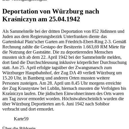
Deportation von Würzburg nach
Kraśniczyn am 25.04.1942
Als Sammelstelle bei der dritten Deportation von 852 Jüdinnen und
Juden aus dem Regierungsbezirk Unterfranken diente das
Gartenlokal Platz'scher Garten am Friedrich-Ebert-Ring 2-3. Gemäß
Rechnung zahlte die Gestapo der Besitzerin 1.663,69 RM Miete für
die Nutzung der Gaststätte. Die zu deportierenden Menschen
mussten sich ab dem 22. April 1942 bei der Sammelstelle melden,
dort fand die Durchschleusung inklusive körperlicher Durchsuchung
statt. Am 25. April erfolgte tagsüber der Zwangsmarsch zum
Würzburger Hauptbahnhof, der Zug DA 49 verließ Würzburg um
15.20 Uhr, in Bamberg und anderen Orten mussten weitere
Personen zusteigen. Am 28. April um 8.45 Uhr morgens erreichte
der Zug Krasnystaw bei Lublin, hiernach mussten die Verfolgten bis
Kraśniczyn laufen. Die jüdischen Einwohner:innen des Orts waren
am Tag zuvor ermordet worden. Höchstwahrscheinlich wurden die
über Würzburg Deportierten am 6. Juni 1942 nach Sobibor
verbracht und dort ermordet.
Karte
59
Über die Bildserie