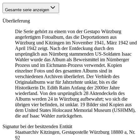
Gesamte serie anzeigen
Überlieferung
Die Serie gehört zu einem von der Gestapo Würzburg
angefertigten Fotoalbum, das die Deportationen aus
Würzburg und Kitzingen im November 1941, März 1942 und
April 1942 zeigt. Nach der Entdeckung durch den
ursprünglich aus Nürnberg stammenden US-Soldaten Isaac
Wahler wurde das Album als Beweismittel im Nürnberger
Prozess und im Eichmann-Prozess verwendet. Kopien
einzelner Fotos und des gesamten Albums sind in
verschiedenen Archiven überliefert. Der Verbleib des
Originalalbums war für Jahrzehnte unklar, bis es die
Historikerin Dr. Edith Raim Anfang der 2000er Jahre
wiederfand. Von den ursprünglich 28 Aktendeckeln des
Albums werden 24 in Würzburg aufbewahrt; wo sich die
übrigen vier befinden, ist unklar. 19 Bilder sind Kopien aus
dem United States Holocaust Memorial Museum
(USHMM),
die auf Isaac Wahler zurückgehen.
Signatur bei der besitzenden Entität
Staats­ar­chiv Kit­zin­gen, Ge­sta­po­stel­le Würz­burg 18880 a, Nr.
92