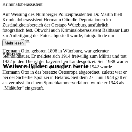
Kriminaloberassistent
Auf Weisung des Nürnberger Polizeipräsidenten Dr. Martin hielt
Kriminaloberassistent Hermann Otto die Deportationen im
Zuständigkeitsbereich der Gestapo Würzburg ausführlich
fotografisch fest. Obwohl auch Kriminaloberassistent Balthasar Lutz
zur Anfertigung der Fotos abgestellt wurde, fotografierte nur
Hermann Otto.
Mehr lesen
Hermann Otto, geboren 1896 in Würzburg, war gelernter
Bildserien
Steinbildhauer. Er meldete sich 1914 freiwillig zum Militär und trat
1922 in den Dienst der bayerischen Landespolizei. Seit 1938 war er
Weitere Bilder aus der Serie
für die Würzburger Gestapo tätig. Ab Sommer 1942 wurde
Hermann Otto in das besetzte Osteuropa abgeordnet, zuletzt war er
bei der Sicherheitspolizei in Belarus. Seit dem 27. Juni 1944 galt er
1942
Würzburg
als vermisst. In einem Spruchkammerverfahren wurde er 1948 als
1942
Würzburg
„Mitläufer“ eingestuft.
1942
Würzburg
1942
Würzburg
1942
Würzburg
1942
Würzburg
1942
Würzburg
1942
Würzburg
1942
Würzburg
1942
Würzburg
1942
Würzburg