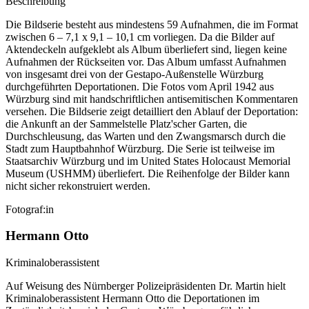
Beschreibung
Die Bildserie besteht aus mindestens 59 Aufnahmen, die im Format
zwischen 6 – 7,1 x 9,1 – 10,1 cm vorliegen. Da die Bilder auf
Aktendeckeln aufgeklebt als Album überliefert sind, liegen keine
Aufnahmen der Rückseiten vor. Das Album umfasst Aufnahmen
von insgesamt drei von der Gestapo-Außenstelle Würzburg
durchgeführten Deportationen. Die Fotos vom April 1942 aus
Würzburg sind mit handschriftlichen antisemitischen Kommentaren
versehen. Die Bildserie zeigt detailliert den Ablauf der Deportation:
die Ankunft an der Sammelstelle Platz'scher Garten, die
Durchschleusung, das Warten und den Zwangsmarsch durch die
Stadt zum Hauptbahnhof Würzburg. Die Serie ist teilweise im
Staatsarchiv Würzburg und im United States Holocaust Memorial
Museum
(USHMM) überliefert. Die Reihenfolge der Bilder kann
nicht sicher rekonstruiert werden.
Fotograf:in
Hermann Otto
Kriminaloberassistent
Auf Weisung des Nürnberger Polizeipräsidenten Dr. Martin hielt
Kriminaloberassistent Hermann Otto die Deportationen im