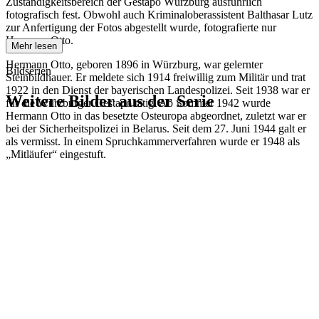
Zuständigkeitsbereich der Gestapo Würzburg ausführlich
fotografisch fest. Obwohl auch Kriminaloberassistent Balthasar Lutz
zur Anfertigung der Fotos abgestellt wurde, fotografierte nur
Hermann Otto.
Mehr lesen
Hermann Otto, geboren 1896 in Würzburg, war gelernter
Bildserien
Steinbildhauer. Er meldete sich 1914 freiwillig zum Militär und trat
1922 in den Dienst der bayerischen Landespolizei. Seit 1938 war er
Weitere Bilder aus der Serie
für die Würzburger Gestapo tätig. Ab Sommer 1942 wurde
Hermann Otto in das besetzte Osteuropa abgeordnet, zuletzt war er
bei der Sicherheitspolizei in Belarus. Seit dem 27. Juni 1944 galt er
1942
Würzburg
als vermisst. In einem Spruchkammerverfahren wurde er 1948 als
1942
Würzburg
„Mitläufer“ eingestuft.
1942
Würzburg
1942
Würzburg
1942
Würzburg
1942
Würzburg
1942
Würzburg
1942
Würzburg
1942
Würzburg
1942
Würzburg
1942
Würzburg
1942
Würzburg
1942
Würzburg
1942
Würzburg
1942
Würzburg