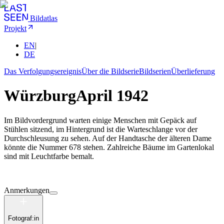
Bildatlas
Projekt
EN
|
DE
Das Verfolgungsereignis
Über die Bildserie
Bildserien
Überlieferung
Würzburg
April 1942
Im Bildvordergrund warten einige Menschen mit Gepäck auf
Stühlen sitzend, im Hintergrund ist die Warteschlange vor der
Durchschleusung zu sehen. Auf der Handtasche der älteren Dame
könnte die Nummer 678 stehen. Zahlreiche Bäume im Gartenlokal
sind mit Leuchtfarbe bemalt.
Anmerkungen
Fotograf:in