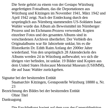
Die Serie gehört zu einem von der Gestapo Würzburg
angefertigten Fotoalbum, das die Deportationen aus
Würzburg und Kitzingen im November 1941, März 1942 und
April 1942 zeigt. Nach der Entdeckung durch den
ursprünglich aus Nürnberg stammenden US-Soldaten Isaac
Wahler wurde das Album als Beweismittel im Nürnberger
Prozess und im Eichmann-Prozess verwendet. Kopien
einzelner Fotos und des gesamten Albums sind in
verschiedenen Archiven überliefert. Der Verbleib des
Originalalbums war für Jahrzehnte unklar, bis es die
Historikerin Dr. Edith Raim Anfang der 2000er Jahre
wiederfand. Von den ursprünglich 28 Aktendeckeln des
Albums werden 24 in Würzburg aufbewahrt; wo sich die
übrigen vier befinden, ist unklar. 19 Bilder sind Kopien aus
dem United States Holocaust Memorial Museum
(USHMM),
die auf Isaac Wahler zurückgehen.
Signatur bei der besitzenden Entität
Staats­ar­chiv Kit­zin­gen, Ge­sta­po­stel­le Würz­burg 18880 a, Nr.
23
Bezeichnung des Bildes bei der besitzenden Entität
Ohne Titel
Danksagung
Die Erschließung basiert auf dem von der Generaldirektion