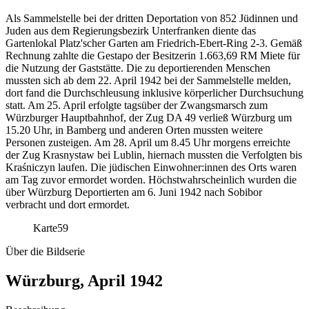
Als Sammelstelle bei der dritten Deportation von 852 Jüdinnen und
Juden aus dem Regierungsbezirk Unterfranken diente das
Gartenlokal Platz'scher Garten am Friedrich-Ebert-Ring 2-3. Gemäß
Rechnung zahlte die Gestapo der Besitzerin 1.663,69 RM Miete für
die Nutzung der Gaststätte. Die zu deportierenden Menschen
mussten sich ab dem 22. April 1942 bei der Sammelstelle melden,
dort fand die Durchschleusung inklusive körperlicher Durchsuchung
statt. Am 25. April erfolgte tagsüber der Zwangsmarsch zum
Würzburger Hauptbahnhof, der Zug DA 49 verließ Würzburg um
15.20 Uhr, in Bamberg und anderen Orten mussten weitere
Personen zusteigen. Am 28. April um 8.45 Uhr morgens erreichte
der Zug Krasnystaw bei Lublin, hiernach mussten die Verfolgten bis
Kraśniczyn laufen. Die jüdischen Einwohner:innen des Orts waren
am Tag zuvor ermordet worden. Höchstwahrscheinlich wurden die
über Würzburg Deportierten am 6. Juni 1942 nach Sobibor
verbracht und dort ermordet.
Karte
59
Über die Bildserie
Würzburg, April 1942