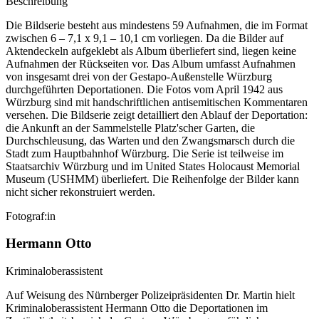
Beschreibung
Die Bildserie besteht aus mindestens 59 Aufnahmen, die im Format
zwischen 6 – 7,1 x 9,1 – 10,1 cm vorliegen. Da die Bilder auf
Aktendeckeln aufgeklebt als Album überliefert sind, liegen keine
Aufnahmen der Rückseiten vor. Das Album umfasst Aufnahmen
von insgesamt drei von der Gestapo-Außenstelle Würzburg
durchgeführten Deportationen. Die Fotos vom April 1942 aus
Würzburg sind mit handschriftlichen antisemitischen Kommentaren
versehen. Die Bildserie zeigt detailliert den Ablauf der Deportation:
die Ankunft an der Sammelstelle Platz'scher Garten, die
Durchschleusung, das Warten und den Zwangsmarsch durch die
Stadt zum Hauptbahnhof Würzburg. Die Serie ist teilweise im
Staatsarchiv Würzburg und im United States Holocaust Memorial
Museum
(USHMM) überliefert. Die Reihenfolge der Bilder kann
nicht sicher rekonstruiert werden.
Fotograf:in
Hermann Otto
Kriminaloberassistent
Auf Weisung des Nürnberger Polizeipräsidenten Dr. Martin hielt
Kriminaloberassistent Hermann Otto die Deportationen im