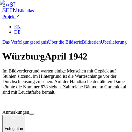
Bildatlas
Projekt
EN
|
DE
Das Verfolgungsereignis
Über die Bildserie
Bildserien
Überlieferung
Würzburg
April 1942
Im Bildvordergrund warten einige Menschen mit Gepäck auf
Stühlen sitzend, im Hintergrund ist die Warteschlange vor der
Durchschleusung zu sehen. Auf der Handtasche der älteren Dame
könnte die Nummer 678 stehen. Zahlreiche Bäume im Gartenlokal
sind mit Leuchtfarbe bemalt.
Anmerkungen
Fotograf:in