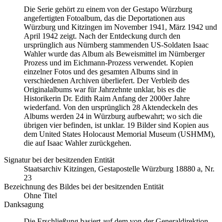
Die Serie gehört zu einem von der Gestapo Würzburg
angefertigten Fotoalbum, das die Deportationen aus
Würzburg und Kitzingen im November 1941, März 1942 und
April 1942 zeigt. Nach der Entdeckung durch den
ursprünglich aus Nürnberg stammenden US-Soldaten Isaac
Wahler wurde das Album als Beweismittel im Nürnberger
Prozess und im Eichmann-Prozess verwendet. Kopien
einzelner Fotos und des gesamten Albums sind in
verschiedenen Archiven überliefert. Der Verbleib des
Originalalbums war für Jahrzehnte unklar, bis es die
Historikerin Dr. Edith Raim Anfang der 2000er Jahre
wiederfand. Von den ursprünglich 28 Aktendeckeln des
Albums werden 24 in Würzburg aufbewahrt; wo sich die
übrigen vier befinden, ist unklar. 19 Bilder sind Kopien aus
dem United States Holocaust Memorial Museum
(USHMM),
die auf Isaac Wahler zurückgehen.
Signatur bei der besitzenden Entität
Staats­ar­chiv Kit­zin­gen, Ge­sta­po­stel­le Würz­burg 18880 a, Nr.
23
Bezeichnung des Bildes bei der besitzenden Entität
Ohne Titel
Danksagung
Die Erschließung basiert auf dem von der Generaldirektion