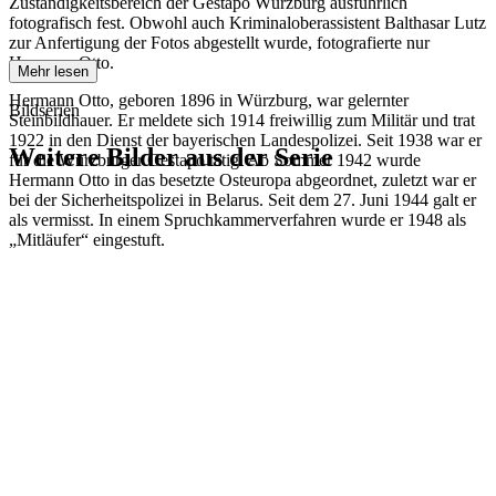
Zuständigkeitsbereich der Gestapo Würzburg ausführlich
fotografisch fest. Obwohl auch Kriminaloberassistent Balthasar Lutz
zur Anfertigung der Fotos abgestellt wurde, fotografierte nur
Hermann Otto.
Mehr lesen
Hermann Otto, geboren 1896 in Würzburg, war gelernter
Bildserien
Steinbildhauer. Er meldete sich 1914 freiwillig zum Militär und trat
1922 in den Dienst der bayerischen Landespolizei. Seit 1938 war er
Weitere Bilder aus der Serie
für die Würzburger Gestapo tätig. Ab Sommer 1942 wurde
Hermann Otto in das besetzte Osteuropa abgeordnet, zuletzt war er
bei der Sicherheitspolizei in Belarus. Seit dem 27. Juni 1944 galt er
1942
Würzburg
als vermisst. In einem Spruchkammerverfahren wurde er 1948 als
1942
Würzburg
„Mitläufer“ eingestuft.
1942
Würzburg
1942
Würzburg
1942
Würzburg
1942
Würzburg
1942
Würzburg
1942
Würzburg
1942
Würzburg
1942
Würzburg
1942
Würzburg
1942
Würzburg
1942
Würzburg
1942
Würzburg
1942
Würzburg