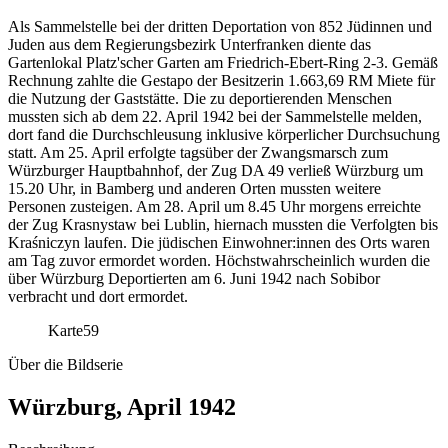
Als Sammelstelle bei der dritten Deportation von 852 Jüdinnen und
Juden aus dem Regierungsbezirk Unterfranken diente das
Gartenlokal Platz'scher Garten am Friedrich-Ebert-Ring 2-3. Gemäß
Rechnung zahlte die Gestapo der Besitzerin 1.663,69 RM Miete für
die Nutzung der Gaststätte. Die zu deportierenden Menschen
mussten sich ab dem 22. April 1942 bei der Sammelstelle melden,
dort fand die Durchschleusung inklusive körperlicher Durchsuchung
statt. Am 25. April erfolgte tagsüber der Zwangsmarsch zum
Würzburger Hauptbahnhof, der Zug DA 49 verließ Würzburg um
15.20 Uhr, in Bamberg und anderen Orten mussten weitere
Personen zusteigen. Am 28. April um 8.45 Uhr morgens erreichte
der Zug Krasnystaw bei Lublin, hiernach mussten die Verfolgten bis
Kraśniczyn laufen. Die jüdischen Einwohner:innen des Orts waren
am Tag zuvor ermordet worden. Höchstwahrscheinlich wurden die
über Würzburg Deportierten am 6. Juni 1942 nach Sobibor
verbracht und dort ermordet.
Karte
59
Über die Bildserie
Würzburg, April 1942