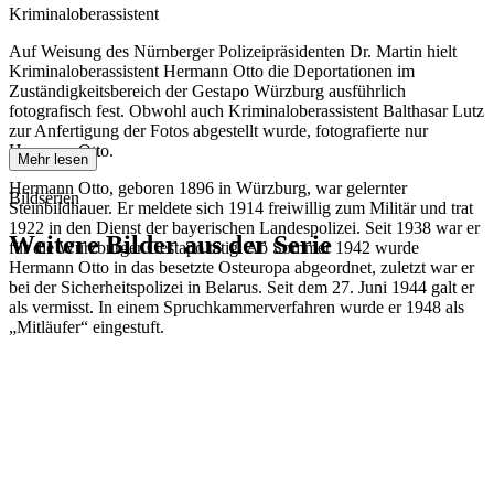
Kriminaloberassistent
Auf Weisung des Nürnberger Polizeipräsidenten Dr. Martin hielt
Kriminaloberassistent Hermann Otto die Deportationen im
Zuständigkeitsbereich der Gestapo Würzburg ausführlich
fotografisch fest. Obwohl auch Kriminaloberassistent Balthasar Lutz
zur Anfertigung der Fotos abgestellt wurde, fotografierte nur
Hermann Otto.
Mehr lesen
Hermann Otto, geboren 1896 in Würzburg, war gelernter
Bildserien
Steinbildhauer. Er meldete sich 1914 freiwillig zum Militär und trat
1922 in den Dienst der bayerischen Landespolizei. Seit 1938 war er
Weitere Bilder aus der Serie
für die Würzburger Gestapo tätig. Ab Sommer 1942 wurde
Hermann Otto in das besetzte Osteuropa abgeordnet, zuletzt war er
bei der Sicherheitspolizei in Belarus. Seit dem 27. Juni 1944 galt er
1942
Würzburg
als vermisst. In einem Spruchkammerverfahren wurde er 1948 als
1942
Würzburg
„Mitläufer“ eingestuft.
1942
Würzburg
1942
Würzburg
1942
Würzburg
1942
Würzburg
1942
Würzburg
1942
Würzburg
1942
Würzburg
1942
Würzburg
1942
Würzburg