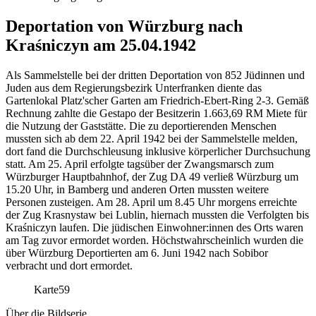
Deportation von Würzburg nach
Kraśniczyn am 25.04.1942
Als Sammelstelle bei der dritten Deportation von 852 Jüdinnen und
Juden aus dem Regierungsbezirk Unterfranken diente das
Gartenlokal Platz'scher Garten am Friedrich-Ebert-Ring 2-3. Gemäß
Rechnung zahlte die Gestapo der Besitzerin 1.663,69 RM Miete für
die Nutzung der Gaststätte. Die zu deportierenden Menschen
mussten sich ab dem 22. April 1942 bei der Sammelstelle melden,
dort fand die Durchschleusung inklusive körperlicher Durchsuchung
statt. Am 25. April erfolgte tagsüber der Zwangsmarsch zum
Würzburger Hauptbahnhof, der Zug DA 49 verließ Würzburg um
15.20 Uhr, in Bamberg und anderen Orten mussten weitere
Personen zusteigen. Am 28. April um 8.45 Uhr morgens erreichte
der Zug Krasnystaw bei Lublin, hiernach mussten die Verfolgten bis
Kraśniczyn laufen. Die jüdischen Einwohner:innen des Orts waren
am Tag zuvor ermordet worden. Höchstwahrscheinlich wurden die
über Würzburg Deportierten am 6. Juni 1942 nach Sobibor
verbracht und dort ermordet.
Karte
59
Über die Bildserie