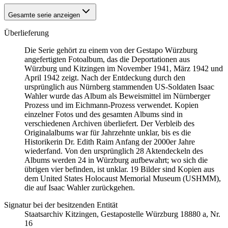
Gesamte serie anzeigen
Überlieferung
Die Serie gehört zu einem von der Gestapo Würzburg
angefertigten Fotoalbum, das die Deportationen aus
Würzburg und Kitzingen im November 1941, März 1942 und
April 1942 zeigt. Nach der Entdeckung durch den
ursprünglich aus Nürnberg stammenden US-Soldaten Isaac
Wahler wurde das Album als Beweismittel im Nürnberger
Prozess und im Eichmann-Prozess verwendet. Kopien
einzelner Fotos und des gesamten Albums sind in
verschiedenen Archiven überliefert. Der Verbleib des
Originalalbums war für Jahrzehnte unklar, bis es die
Historikerin Dr. Edith Raim Anfang der 2000er Jahre
wiederfand. Von den ursprünglich 28 Aktendeckeln des
Albums werden 24 in Würzburg aufbewahrt; wo sich die
übrigen vier befinden, ist unklar. 19 Bilder sind Kopien aus
dem United States Holocaust Memorial Museum
(USHMM),
die auf Isaac Wahler zurückgehen.
Signatur bei der besitzenden Entität
Staats­ar­chiv Kit­zin­gen, Ge­sta­po­stel­le Würz­burg 18880 a, Nr.
16