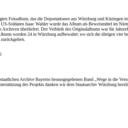
igten Fotoalbum, das die Deportationen aus Würzburg und Kitzingen 
 US-Soldaten Isaac Wahler wurde das Album als Beweismittel im Nür
Archiven überliefert. Der Verbleib des Originalalbums war für Jahrzeh
lbums werden 24 in Würzburg aufbewahrt; wo sich die übrigen vier befi
 zurückgehen.
0
r staatlichen Archive Bayerns herausgegebenen Band „Wege in die Vern
nterstützung des Projekts danken wir dem Staatsarchiv Würzburg herzli