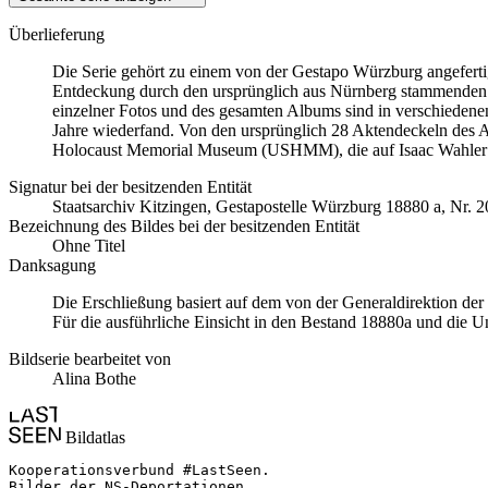
Überlieferung
Die Serie gehört zu einem von der Gestapo Würzburg angefert
Entdeckung durch den ursprünglich aus Nürnberg stammenden
einzelner Fotos und des gesamten Albums sind in verschiedenen 
Jahre wiederfand. Von den ursprünglich 28 Aktendeckeln des A
Holocaust Memorial Museum
(USHMM), die auf Isaac Wahler
Signatur bei der besitzenden Entität
Staats­ar­chiv Kit­zin­gen, Ge­sta­po­stel­le Würz­burg 18880 a, Nr. 2
Bezeichnung des Bildes bei der besitzenden Entität
Ohne Titel
Danksagung
Die Erschließung basiert auf dem von der Generaldirektion de
Für die ausführliche Einsicht in den Bestand 18880a und die U
Bildserie bearbeitet von
Alina Bothe
Bildatlas
Kooperationsverbund #LastSeen.

Bilder der NS-Deportationen
