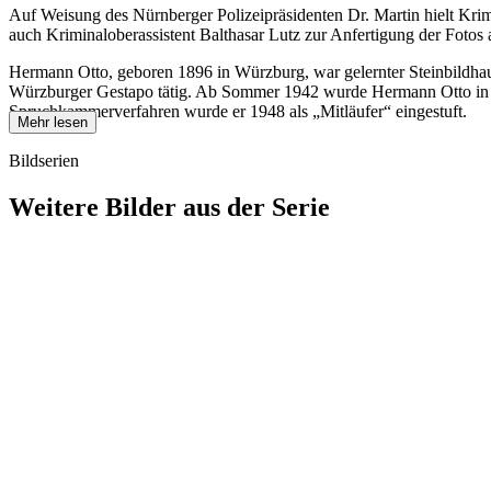
Auf Weisung des Nürnberger Polizeipräsidenten Dr. Martin hielt Kri
auch Kriminaloberassistent Balthasar Lutz zur Anfertigung der Fotos 
Hermann Otto, geboren 1896 in Würzburg, war gelernter Steinbildhauer
Würzburger Gestapo tätig. Ab Sommer 1942 wurde Hermann Otto in das b
Spruchkammerverfahren wurde er 1948 als „Mitläufer“ eingestuft.
Mehr lesen
Bildserien
Weitere Bilder aus der Serie
1942
Würzburg
1942
Würzburg
1942
Würzburg
1942
Würzburg
1942
Würzburg
1942
Würzburg
1942
Würzburg
1942
Würzburg
1942
Würzburg
1942
Würzburg
1942
Würzburg
1942
Würzburg
1942
Würzburg