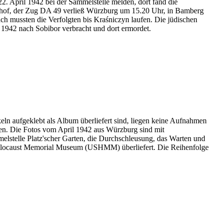
2. April 1942 bei der Sammelstelle melden, dort fand die
nhof, der Zug DA 49 verließ Würzburg um 15.20 Uhr, in Bamberg
h mussten die Verfolgten bis Kraśniczyn laufen. Die jüdischen
1942 nach Sobibor verbracht und dort ermordet.
eln aufgeklebt als Album überliefert sind, liegen keine Aufnahmen
en. Die Fotos vom April 1942 aus Würzburg sind mit
melstelle Platz'scher Garten, die Durchschleusung, das Warten und
Holocaust Memorial Museum
(USHMM) überliefert. Die Reihenfolge