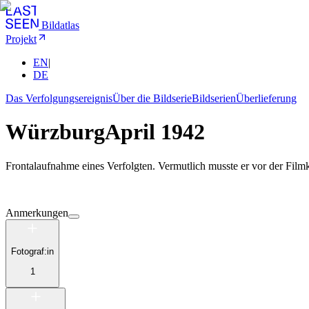
Bildatlas
Projekt
EN
|
DE
Das Verfolgungsereignis
Über die Bildserie
Bildserien
Überlieferung
Würzburg
April 1942
Frontalaufnahme eines Verfolgten. Vermutlich musste er vor der Filmk
Anmerkungen
Fotograf:in
1