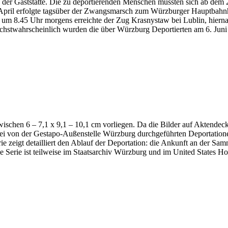
 der Gaststätte. Die zu deportierenden Menschen mussten sich ab dem 2
. April erfolgte tagsüber der Zwangsmarsch zum Würzburger Hauptbah
 um 8.45 Uhr morgens erreichte der Zug Krasnystaw bei Lublin, hiernac
stwahrscheinlich wurden die über Würzburg Deportierten am 6. Juni 
ischen 6 – 7,1 x 9,1 – 10,1 cm vorliegen. Da die Bilder auf Aktendeck
ei von der Gestapo-Außenstelle Würzburg durchgeführten Deportation
e zeigt detailliert den Ablauf der Deportation: die Ankunft an der Sam
Serie ist teilweise im Staatsarchiv Würzburg und im United States 