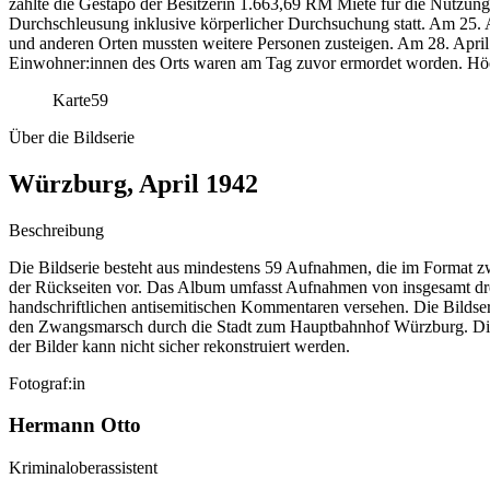
zahlte die Gestapo der Besitzerin 1.663,69 RM Miete für die Nutzung
Durchschleusung inklusive körperlicher Durchsuchung statt. Am 25
und anderen Orten mussten weitere Personen zusteigen. Am 28. April
Einwohner:innen des Orts waren am Tag zuvor ermordet worden. Höch
Karte
59
Über die Bildserie
Würzburg, April 1942
Beschreibung
Die Bildserie besteht aus mindestens 59 Aufnahmen, die im Format zw
der Rückseiten vor. Das Album umfasst Aufnahmen von insgesamt dr
handschriftlichen antisemitischen Kommentaren versehen. Die Bildseri
den Zwangsmarsch durch die Stadt zum Hauptbahnhof Würzburg. Die 
der Bilder kann nicht sicher rekonstruiert werden.
Fotograf:in
Hermann Otto
Kriminaloberassistent