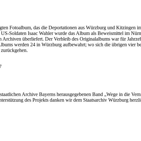
igten Fotoalbum, das die Deportationen aus Würzburg und Kitzingen 
 US-Soldaten Isaac Wahler wurde das Album als Beweismittel im Nür
Archiven überliefert. Der Verbleib des Originalalbums war für Jahrzeh
lbums werden 24 in Würzburg aufbewahrt; wo sich die übrigen vier befi
 zurückgehen.
7
r staatlichen Archive Bayerns herausgegebenen Band „Wege in die Vern
nterstützung des Projekts danken wir dem Staatsarchiv Würzburg herzli