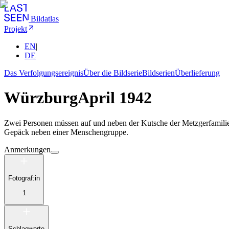
Bildatlas
Projekt
EN
|
DE
Das Verfolgungsereignis
Über die Bildserie
Bildserien
Überlieferung
Würzburg
April 1942
Zwei Personen müssen auf und neben der Kutsche der Metzgerfamilie
Gepäck neben einer Menschengruppe.
Anmerkungen
Fotograf:in
1
Schlagworte