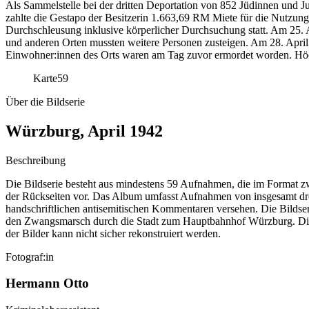
Als Sammelstelle bei der dritten Deportation von 852 Jüdinnen und 
zahlte die Gestapo der Besitzerin 1.663,69 RM Miete für die Nutzung
Durchschleusung inklusive körperlicher Durchsuchung statt. Am 25
und anderen Orten mussten weitere Personen zusteigen. Am 28. April
Einwohner:innen des Orts waren am Tag zuvor ermordet worden. Höch
Karte
59
Über die Bildserie
Würzburg, April 1942
Beschreibung
Die Bildserie besteht aus mindestens 59 Aufnahmen, die im Format zw
der Rückseiten vor. Das Album umfasst Aufnahmen von insgesamt dr
handschriftlichen antisemitischen Kommentaren versehen. Die Bildseri
den Zwangsmarsch durch die Stadt zum Hauptbahnhof Würzburg. Die 
der Bilder kann nicht sicher rekonstruiert werden.
Fotograf:in
Hermann Otto