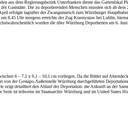
Juden aus dem Regierungsbezirk Unterfranken diente das Gartenlokal 
 der Gaststätte. Die zu deportierenden Menschen mussten sich ab dem 2
. April erfolgte tagsüber der Zwangsmarsch zum Würzburger Hauptbah
 um 8.45 Uhr morgens erreichte der Zug Krasnystaw bei Lublin, hiernac
stwahrscheinlich wurden die über Würzburg Deportierten am 6. Juni 
ischen 6 – 7,1 x 9,1 – 10,1 cm vorliegen. Da die Bilder auf Aktendeck
ei von der Gestapo-Außenstelle Würzburg durchgeführten Deportation
e zeigt detailliert den Ablauf der Deportation: die Ankunft an der Sam
Serie ist teilweise im Staatsarchiv Würzburg und im United States 