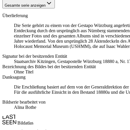
Gesamte serie anzeigen
Überlieferung
Die Serie gehört zu einem von der Gestapo Würzburg angefert
Entdeckung durch den ursprünglich aus Nürnberg stammenden
einzelner Fotos und des gesamten Albums sind in verschiedenen 
Jahre wiederfand. Von den ursprünglich 28 Aktendeckeln des A
Holocaust Memorial Museum
(USHMM), die auf Isaac Wahler
Signatur bei der besitzenden Entität
Staats­ar­chiv Kit­zin­gen, Ge­sta­po­stel­le Würz­burg 18880 a, Nr. 1
Bezeichnung des Bildes bei der besitzenden Entität
Ohne Titel
Danksagung
Die Erschließung basiert auf dem von der Generaldirektion de
Für die ausführliche Einsicht in den Bestand 18880a und die U
Bildserie bearbeitet von
Alina Bothe
Bildatlas