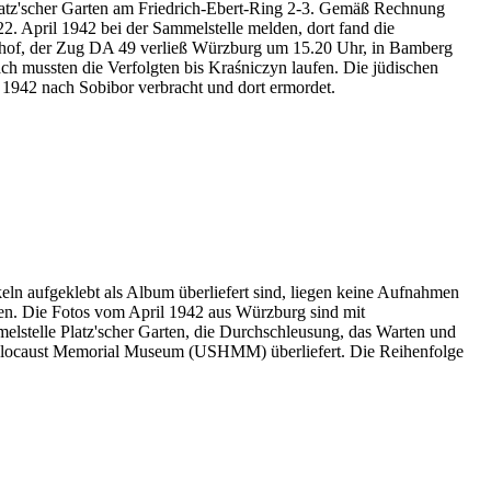
Platz'scher Garten am Friedrich-Ebert-Ring 2-3. Gemäß Rechnung
2. April 1942 bei der Sammelstelle melden, dort fand die
nhof, der Zug DA 49 verließ Würzburg um 15.20 Uhr, in Bamberg
h mussten die Verfolgten bis Kraśniczyn laufen. Die jüdischen
1942 nach Sobibor verbracht und dort ermordet.
eln aufgeklebt als Album überliefert sind, liegen keine Aufnahmen
en. Die Fotos vom April 1942 aus Würzburg sind mit
melstelle Platz'scher Garten, die Durchschleusung, das Warten und
Holocaust Memorial Museum
(USHMM) überliefert. Die Reihenfolge