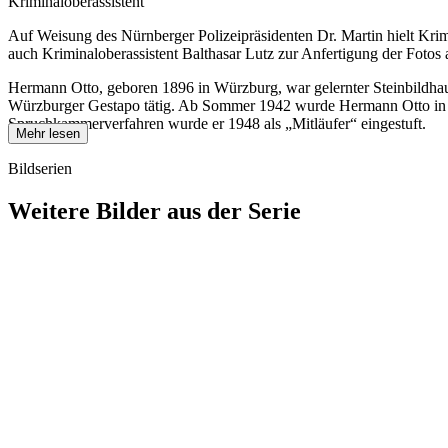
Kriminaloberassistent
Auf Weisung des Nürnberger Polizeipräsidenten Dr. Martin hielt Kri
auch Kriminaloberassistent Balthasar Lutz zur Anfertigung der Fotos 
Hermann Otto, geboren 1896 in Würzburg, war gelernter Steinbildhauer
Würzburger Gestapo tätig. Ab Sommer 1942 wurde Hermann Otto in das b
Spruchkammerverfahren wurde er 1948 als „Mitläufer“ eingestuft.
Mehr lesen
Bildserien
Weitere Bilder aus der Serie
1942
Würzburg
1942
Würzburg
1942
Würzburg
1942
Würzburg
1942
Würzburg
1942
Würzburg
1942
Würzburg
1942
Würzburg
1942
Würzburg
1942
Würzburg
1942
Würzburg