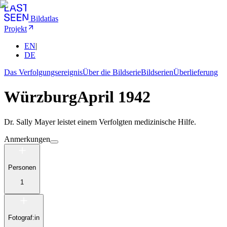
Bildatlas
Projekt
EN
|
DE
Das Verfolgungsereignis
Über die Bildserie
Bildserien
Überlieferung
Würzburg
April 1942
Dr. Sally Mayer leistet einem Verfolgten medizinische Hilfe.
Anmerkungen
Personen
1
Fotograf:in