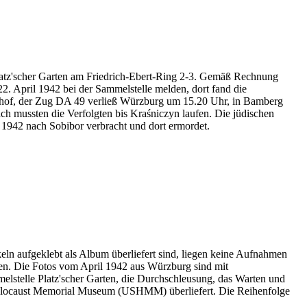
Platz'scher Garten am Friedrich-Ebert-Ring 2-3. Gemäß Rechnung
2. April 1942 bei der Sammelstelle melden, dort fand die
nhof, der Zug DA 49 verließ Würzburg um 15.20 Uhr, in Bamberg
h mussten die Verfolgten bis Kraśniczyn laufen. Die jüdischen
1942 nach Sobibor verbracht und dort ermordet.
eln aufgeklebt als Album überliefert sind, liegen keine Aufnahmen
en. Die Fotos vom April 1942 aus Würzburg sind mit
melstelle Platz'scher Garten, die Durchschleusung, das Warten und
Holocaust Memorial Museum
(USHMM) überliefert. Die Reihenfolge