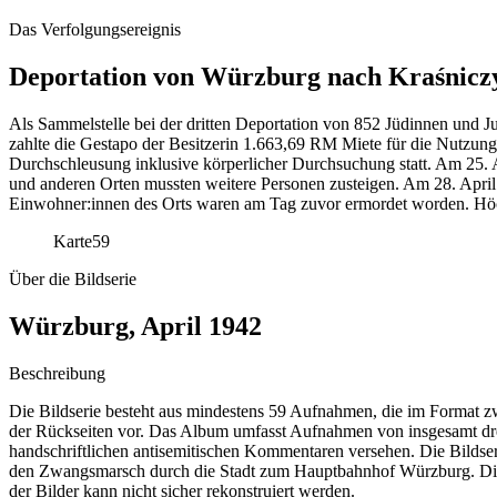
Das Verfolgungsereignis
Deportation von Würzburg nach Kraśnicz
Als Sammelstelle bei der dritten Deportation von 852 Jüdinnen und 
zahlte die Gestapo der Besitzerin 1.663,69 RM Miete für die Nutzung
Durchschleusung inklusive körperlicher Durchsuchung statt. Am 25
und anderen Orten mussten weitere Personen zusteigen. Am 28. April
Einwohner:innen des Orts waren am Tag zuvor ermordet worden. Höch
Karte
59
Über die Bildserie
Würzburg, April 1942
Beschreibung
Die Bildserie besteht aus mindestens 59 Aufnahmen, die im Format zw
der Rückseiten vor. Das Album umfasst Aufnahmen von insgesamt dr
handschriftlichen antisemitischen Kommentaren versehen. Die Bildseri
den Zwangsmarsch durch die Stadt zum Hauptbahnhof Würzburg. Die 
der Bilder kann nicht sicher rekonstruiert werden.