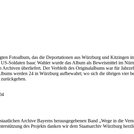
igten Fotoalbum, das die Deportationen aus Würzburg und Kitzingen 
 US-Soldaten Isaac Wahler wurde das Album als Beweismittel im Nür
Archiven überliefert. Der Verbleib des Originalalbums war für Jahrzeh
lbums werden 24 in Würzburg aufbewahrt; wo sich die übrigen vier befi
 zurückgehen.
104
r staatlichen Archive Bayerns herausgegebenen Band „Wege in die Vern
nterstützung des Projekts danken wir dem Staatsarchiv Würzburg herzli