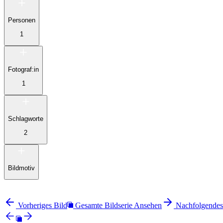
Personen
1
Fotograf:in
1
Schlagworte
2
Bildmotiv
Vorheriges Bild
Gesamte Bildserie Ansehen
Nachfolgendes