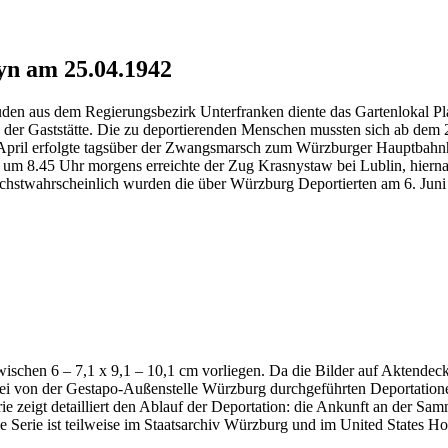
yn am 25.04.1942
Juden aus dem Regierungsbezirk Unterfranken diente das Gartenlokal 
 der Gaststätte. Die zu deportierenden Menschen mussten sich ab dem 2
. April erfolgte tagsüber der Zwangsmarsch zum Würzburger Hauptbah
 um 8.45 Uhr morgens erreichte der Zug Krasnystaw bei Lublin, hiernac
stwahrscheinlich wurden die über Würzburg Deportierten am 6. Juni 
ischen 6 – 7,1 x 9,1 – 10,1 cm vorliegen. Da die Bilder auf Aktendeck
ei von der Gestapo-Außenstelle Würzburg durchgeführten Deportation
e zeigt detailliert den Ablauf der Deportation: die Ankunft an der Sam
Serie ist teilweise im Staatsarchiv Würzburg und im United States 