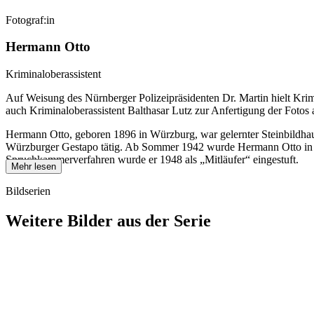
Fotograf:in
Hermann Otto
Kriminaloberassistent
Auf Weisung des Nürnberger Polizeipräsidenten Dr. Martin hielt Kri
auch Kriminaloberassistent Balthasar Lutz zur Anfertigung der Fotos 
Hermann Otto, geboren 1896 in Würzburg, war gelernter Steinbildhauer
Würzburger Gestapo tätig. Ab Sommer 1942 wurde Hermann Otto in das b
Spruchkammerverfahren wurde er 1948 als „Mitläufer“ eingestuft.
Mehr lesen
Bildserien
Weitere Bilder aus der Serie
1942
Würzburg
1942
Würzburg
1942
Würzburg
1942
Würzburg
1942
Würzburg
1942
Würzburg