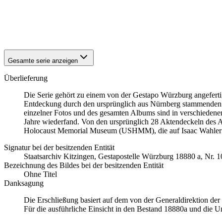
1942
Würzburg
1942
Würzburg
1942
Würzburg
1942
Würzburg
Gesamte serie anzeigen
Überlieferung
Die Serie gehört zu einem von der Gestapo Würzburg angefert
Entdeckung durch den ursprünglich aus Nürnberg stammenden
einzelner Fotos und des gesamten Albums sind in verschiedenen 
Jahre wiederfand. Von den ursprünglich 28 Aktendeckeln des A
Holocaust Memorial Museum
(USHMM), die auf Isaac Wahler
Signatur bei der besitzenden Entität
Staats­ar­chiv Kit­zin­gen, Ge­sta­po­stel­le Würz­burg 18880 a, Nr. 
Bezeichnung des Bildes bei der besitzenden Entität
Ohne Titel
Danksagung
Die Erschließung basiert auf dem von der Generaldirektion de
Für die ausführliche Einsicht in den Bestand 18880a und die U