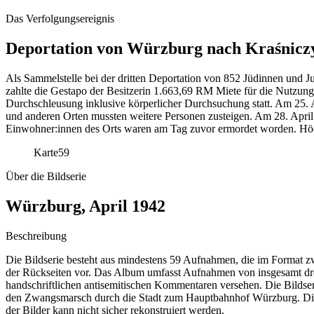
Das Verfolgungsereignis
Deportation von Würzburg nach Kraśnicz
Als Sammelstelle bei der dritten Deportation von 852 Jüdinnen und 
zahlte die Gestapo der Besitzerin 1.663,69 RM Miete für die Nutzung
Durchschleusung inklusive körperlicher Durchsuchung statt. Am 25
und anderen Orten mussten weitere Personen zusteigen. Am 28. April
Einwohner:innen des Orts waren am Tag zuvor ermordet worden. Höch
Karte
59
Über die Bildserie
Würzburg, April 1942
Beschreibung
Die Bildserie besteht aus mindestens 59 Aufnahmen, die im Format zw
der Rückseiten vor. Das Album umfasst Aufnahmen von insgesamt dr
handschriftlichen antisemitischen Kommentaren versehen. Die Bildseri
den Zwangsmarsch durch die Stadt zum Hauptbahnhof Würzburg. Die 
der Bilder kann nicht sicher rekonstruiert werden.