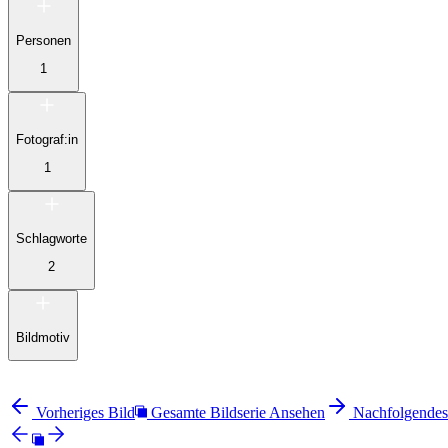
Personen
1
Fotograf:in
1
Schlagworte
2
Bildmotiv
Vorheriges Bild
Gesamte Bildserie Ansehen
Nachfolgendes