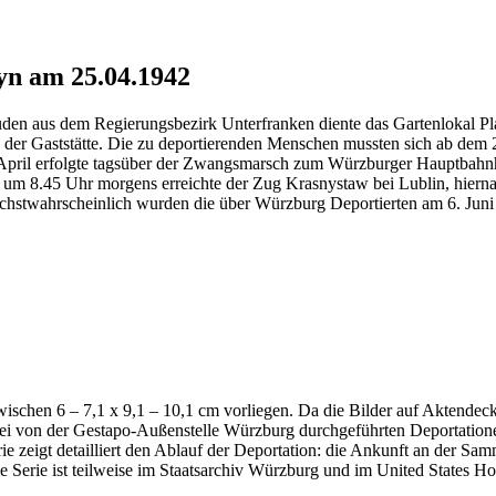
yn am 25.04.1942
Juden aus dem Regierungsbezirk Unterfranken diente das Gartenlokal 
 der Gaststätte. Die zu deportierenden Menschen mussten sich ab dem 2
. April erfolgte tagsüber der Zwangsmarsch zum Würzburger Hauptbah
 um 8.45 Uhr morgens erreichte der Zug Krasnystaw bei Lublin, hiernac
stwahrscheinlich wurden die über Würzburg Deportierten am 6. Juni 
ischen 6 – 7,1 x 9,1 – 10,1 cm vorliegen. Da die Bilder auf Aktendeck
ei von der Gestapo-Außenstelle Würzburg durchgeführten Deportation
e zeigt detailliert den Ablauf der Deportation: die Ankunft an der Sam
Serie ist teilweise im Staatsarchiv Würzburg und im United States 