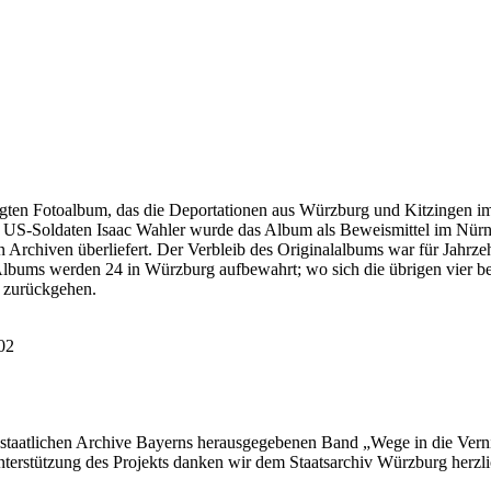
igten Fotoalbum, das die Deportationen aus Würzburg und Kitzingen 
 US-Soldaten Isaac Wahler wurde das Album als Beweismittel im Nür
Archiven überliefert. Der Verbleib des Originalalbums war für Jahrzeh
lbums werden 24 in Würzburg aufbewahrt; wo sich die übrigen vier befi
 zurückgehen.
102
r staatlichen Archive Bayerns herausgegebenen Band „Wege in die Vern
nterstützung des Projekts danken wir dem Staatsarchiv Würzburg herzli