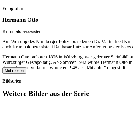
Fotograf:in
Hermann Otto
Kriminaloberassistent
Auf Weisung des Nürnberger Polizeipräsidenten Dr. Martin hielt Kri
auch Kriminaloberassistent Balthasar Lutz zur Anfertigung der Fotos 
Hermann Otto, geboren 1896 in Würzburg, war gelernter Steinbildhauer
Würzburger Gestapo tätig. Ab Sommer 1942 wurde Hermann Otto in das b
Spruchkammerverfahren wurde er 1948 als „Mitläufer“ eingestuft.
Mehr lesen
Bildserien
Weitere Bilder aus der Serie
1942
Würzburg
1942
Würzburg
1942
Würzburg
1942
Würzburg
1942
Würzburg
1942
Würzburg