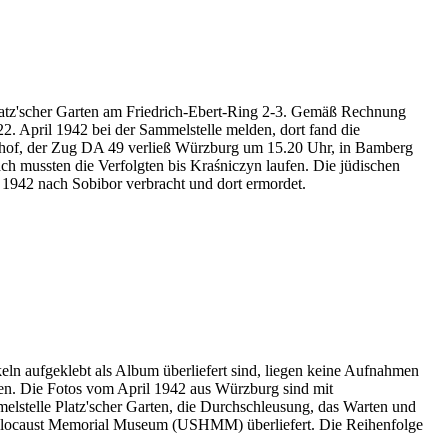
Platz'scher Garten am Friedrich-Ebert-Ring 2-3. Gemäß Rechnung
2. April 1942 bei der Sammelstelle melden, dort fand die
nhof, der Zug DA 49 verließ Würzburg um 15.20 Uhr, in Bamberg
h mussten die Verfolgten bis Kraśniczyn laufen. Die jüdischen
1942 nach Sobibor verbracht und dort ermordet.
eln aufgeklebt als Album überliefert sind, liegen keine Aufnahmen
en. Die Fotos vom April 1942 aus Würzburg sind mit
melstelle Platz'scher Garten, die Durchschleusung, das Warten und
Holocaust Memorial Museum
(USHMM) überliefert. Die Reihenfolge