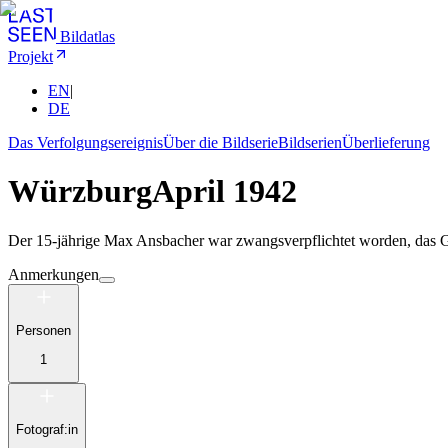
Bildatlas
Projekt
EN
|
DE
Das Verfolgungsereignis
Über die Bildserie
Bildserien
Überlieferung
Würzburg
April 1942
Der 15-jährige Max Ansbacher war zwangsverpflichtet worden, das Ge
Anmerkungen
Personen
1
Fotograf:in