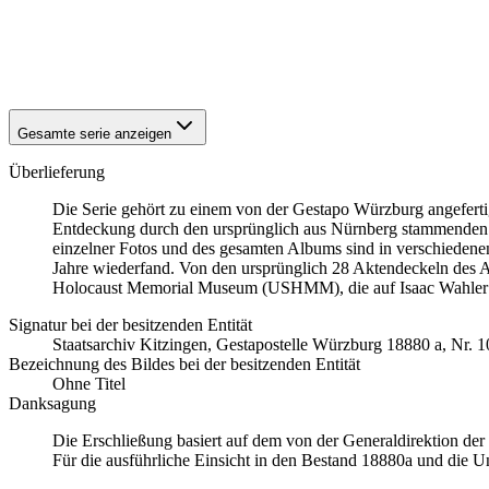
1942
Würzburg
1942
Würzburg
1942
Würzburg
1942
Würzburg
Gesamte serie anzeigen
Überlieferung
Die Serie gehört zu einem von der Gestapo Würzburg angefert
Entdeckung durch den ursprünglich aus Nürnberg stammenden
einzelner Fotos und des gesamten Albums sind in verschiedenen 
Jahre wiederfand. Von den ursprünglich 28 Aktendeckeln des A
Holocaust Memorial Museum
(USHMM), die auf Isaac Wahler
Signatur bei der besitzenden Entität
Staats­ar­chiv Kit­zin­gen, Ge­sta­po­stel­le Würz­burg 18880 a, Nr. 
Bezeichnung des Bildes bei der besitzenden Entität
Ohne Titel
Danksagung
Die Erschließung basiert auf dem von der Generaldirektion de
Für die ausführliche Einsicht in den Bestand 18880a und die U