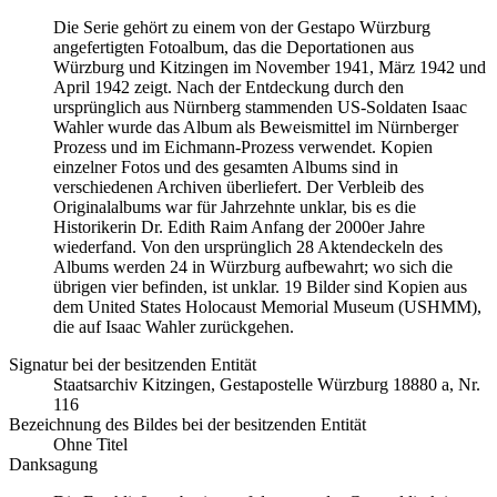
Die Serie gehört zu einem von der Gestapo Würzburg
angefertigten Fotoalbum, das die Deportationen aus
Würzburg und Kitzingen im November 1941, März 1942 und
April 1942 zeigt. Nach der Entdeckung durch den
ursprünglich aus Nürnberg stammenden US-Soldaten Isaac
Wahler wurde das Album als Beweismittel im Nürnberger
Prozess und im Eichmann-Prozess verwendet. Kopien
einzelner Fotos und des gesamten Albums sind in
verschiedenen Archiven überliefert. Der Verbleib des
Originalalbums war für Jahrzehnte unklar, bis es die
Historikerin Dr. Edith Raim Anfang der 2000er Jahre
wiederfand. Von den ursprünglich 28 Aktendeckeln des
Albums werden 24 in Würzburg aufbewahrt; wo sich die
übrigen vier befinden, ist unklar. 19 Bilder sind Kopien aus
dem United States Holocaust Memorial Museum
(USHMM),
die auf Isaac Wahler zurückgehen.
Signatur bei der besitzenden Entität
Staats­ar­chiv Kit­zin­gen, Ge­sta­po­stel­le Würz­burg 18880 a, Nr.
116
Bezeichnung des Bildes bei der besitzenden Entität
Ohne Titel
Danksagung