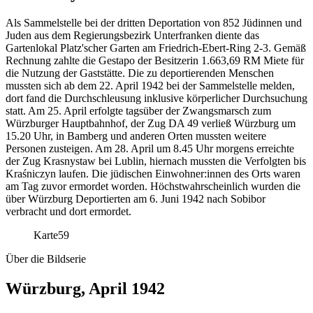
Als Sammelstelle bei der dritten Deportation von 852 Jüdinnen und
Juden aus dem Regierungsbezirk Unterfranken diente das
Gartenlokal Platz'scher Garten am Friedrich-Ebert-Ring 2-3. Gemäß
Rechnung zahlte die Gestapo der Besitzerin 1.663,69 RM Miete für
die Nutzung der Gaststätte. Die zu deportierenden Menschen
mussten sich ab dem 22. April 1942 bei der Sammelstelle melden,
dort fand die Durchschleusung inklusive körperlicher Durchsuchung
statt. Am 25. April erfolgte tagsüber der Zwangsmarsch zum
Würzburger Hauptbahnhof, der Zug DA 49 verließ Würzburg um
15.20 Uhr, in Bamberg und anderen Orten mussten weitere
Personen zusteigen. Am 28. April um 8.45 Uhr morgens erreichte
der Zug Krasnystaw bei Lublin, hiernach mussten die Verfolgten bis
Kraśniczyn laufen. Die jüdischen Einwohner:innen des Orts waren
am Tag zuvor ermordet worden. Höchstwahrscheinlich wurden die
über Würzburg Deportierten am 6. Juni 1942 nach Sobibor
verbracht und dort ermordet.
Karte
59
Über die Bildserie
Würzburg, April 1942