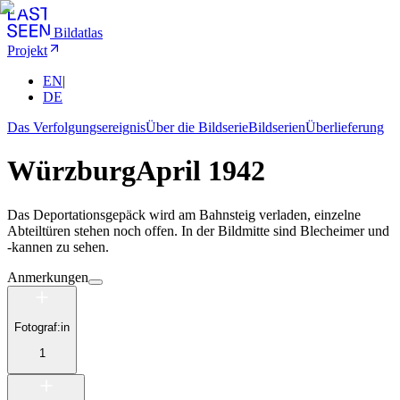
Bildatlas
Projekt
EN
|
DE
Das Verfolgungsereignis
Über die Bildserie
Bildserien
Überlieferung
Würzburg
April 1942
Das Deportationsgepäck wird am Bahnsteig verladen, einzelne
Abteiltüren stehen noch offen. In der Bildmitte sind Blecheimer und
-kannen zu sehen.
Anmerkungen
Fotograf:in
1