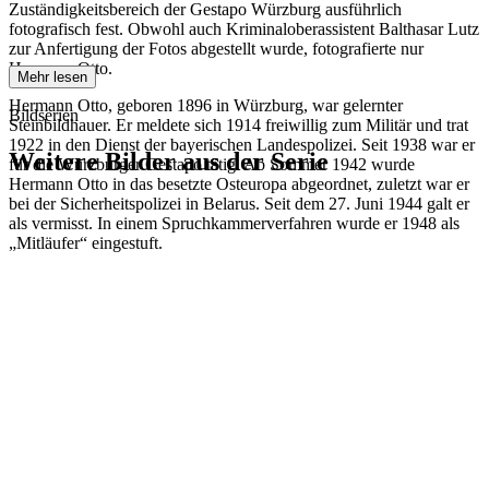
Zuständigkeitsbereich der Gestapo Würzburg ausführlich
fotografisch fest. Obwohl auch Kriminaloberassistent Balthasar Lutz
zur Anfertigung der Fotos abgestellt wurde, fotografierte nur
Hermann Otto.
Mehr lesen
Hermann Otto, geboren 1896 in Würzburg, war gelernter
Bildserien
Steinbildhauer. Er meldete sich 1914 freiwillig zum Militär und trat
1922 in den Dienst der bayerischen Landespolizei. Seit 1938 war er
Weitere Bilder aus der Serie
für die Würzburger Gestapo tätig. Ab Sommer 1942 wurde
Hermann Otto in das besetzte Osteuropa abgeordnet, zuletzt war er
bei der Sicherheitspolizei in Belarus. Seit dem 27. Juni 1944 galt er
1942
Würzburg
als vermisst. In einem Spruchkammerverfahren wurde er 1948 als
1942
Würzburg
„Mitläufer“ eingestuft.
1942
Würzburg
1942
Würzburg
1942
Würzburg
1942
Würzburg
1942
Würzburg
1942
Würzburg
1942
Würzburg
1942
Würzburg
1942
Würzburg
1942
Würzburg
1942
Würzburg
1942
Würzburg
1942
Würzburg