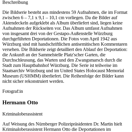
Beschreibung
Die Bildserie besteht aus mindestens 59 Aufnahmen, die im Format
zwischen 6 – 7,1 x 9,1 – 10,1 cm vorliegen. Da die Bilder auf
Aktendeckeln aufgeklebt als Album überliefert sind, liegen keine
Aufnahmen der Rückseiten vor. Das Album umfasst Aufnahmen
von insgesamt drei von der Gestapo-Außenstelle Würzburg
durchgeführten Deportationen. Die Fotos vom April 1942 aus
Würzburg sind mit handschriftlichen antisemitischen Kommentaren
versehen. Die Bildserie zeigt detailliert den Ablauf der Deportation:
die Ankunft an der Sammelstelle Platz'scher Garten, die
Durchschleusung, das Warten und den Zwangsmarsch durch die
Stadt zum Hauptbahnhof Würzburg. Die Serie ist teilweise im
Staatsarchiv Würzburg und im United States Holocaust Memorial
Museum
(USHMM) überliefert. Die Reihenfolge der Bilder kann
nicht sicher rekonstruiert werden.
Fotograf:in
Hermann Otto
Kriminaloberassistent
Auf Weisung des Nürnberger Polizeipräsidenten Dr. Martin hielt
Kriminaloberassistent Hermann Otto die Deportationen im