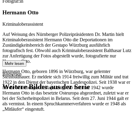
Fotograf:in
Hermann Otto
Kriminaloberassistent
Auf Weisung des Nürnberger Polizeipräsidenten Dr. Martin hielt
Kriminaloberassistent Hermann Otto die Deportationen im
Zuständigkeitsbereich der Gestapo Würzburg ausführlich
fotografisch fest. Obwohl auch Kriminaloberassistent Balthasar Lutz
zur Anfertigung der Fotos abgestellt wurde, fotografierte nur
Hermann Otto.
Mehr lesen
Hermann Otto, geboren 1896 in Würzburg, war gelernter
Bildserien
Steinbildhauer. Er meldete sich 1914 freiwillig zum Militär und trat
1922 in den Dienst der bayerischen Landespolizei. Seit 1938 war er
Weitere Bilder aus der Serie
für die Würzburger Gestapo tätig. Ab Sommer 1942 wurde
Hermann Otto in das besetzte Osteuropa abgeordnet, zuletzt war er
bei der Sicherheitspolizei in Belarus. Seit dem 27. Juni 1944 galt er
1942
Würzburg
als vermisst. In einem Spruchkammerverfahren wurde er 1948 als
1942
Würzburg
„Mitläufer“ eingestuft.
1942
Würzburg
1942
Würzburg
1942
Würzburg
1942
Würzburg
1942
Würzburg