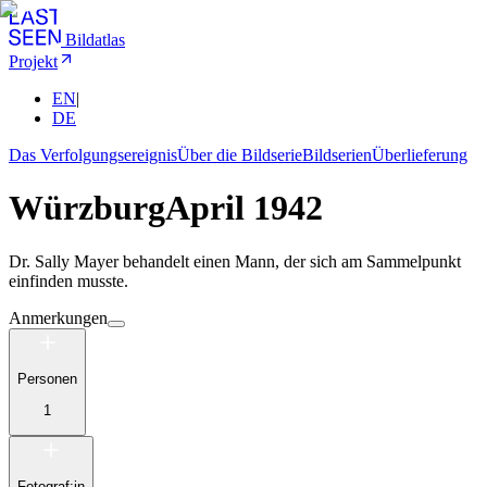
Bildatlas
Projekt
EN
|
DE
Das Verfolgungsereignis
Über die Bildserie
Bildserien
Überlieferung
Würzburg
April 1942
Dr. Sally Mayer behandelt einen Mann, der sich am Sammelpunkt
einfinden musste.
Anmerkungen
Personen
1
Fotograf:in