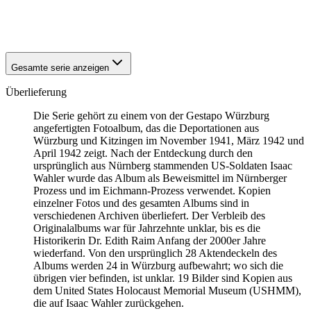
1942
Würzburg
1942
Würzburg
Gesamte serie anzeigen
Überlieferung
Die Serie gehört zu einem von der Gestapo Würzburg
angefertigten Fotoalbum, das die Deportationen aus
Würzburg und Kitzingen im November 1941, März 1942 und
April 1942 zeigt. Nach der Entdeckung durch den
ursprünglich aus Nürnberg stammenden US-Soldaten Isaac
Wahler wurde das Album als Beweismittel im Nürnberger
Prozess und im Eichmann-Prozess verwendet. Kopien
einzelner Fotos und des gesamten Albums sind in
verschiedenen Archiven überliefert. Der Verbleib des
Originalalbums war für Jahrzehnte unklar, bis es die
Historikerin Dr. Edith Raim Anfang der 2000er Jahre
wiederfand. Von den ursprünglich 28 Aktendeckeln des
Albums werden 24 in Würzburg aufbewahrt; wo sich die
übrigen vier befinden, ist unklar. 19 Bilder sind Kopien aus
dem United States Holocaust Memorial Museum
(USHMM),
die auf Isaac Wahler zurückgehen.