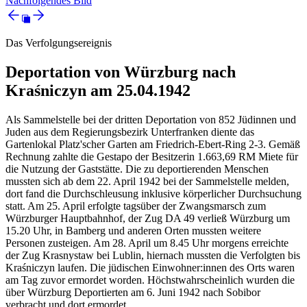
Nachfolgendes Bild
Das Verfolgungsereignis
Deportation von Würzburg nach
Kraśniczyn am 25.04.1942
Als Sammelstelle bei der dritten Deportation von 852 Jüdinnen und
Juden aus dem Regierungsbezirk Unterfranken diente das
Gartenlokal Platz'scher Garten am Friedrich-Ebert-Ring 2-3. Gemäß
Rechnung zahlte die Gestapo der Besitzerin 1.663,69 RM Miete für
die Nutzung der Gaststätte. Die zu deportierenden Menschen
mussten sich ab dem 22. April 1942 bei der Sammelstelle melden,
dort fand die Durchschleusung inklusive körperlicher Durchsuchung
statt. Am 25. April erfolgte tagsüber der Zwangsmarsch zum
Würzburger Hauptbahnhof, der Zug DA 49 verließ Würzburg um
15.20 Uhr, in Bamberg und anderen Orten mussten weitere
Personen zusteigen. Am 28. April um 8.45 Uhr morgens erreichte
der Zug Krasnystaw bei Lublin, hiernach mussten die Verfolgten bis
Kraśniczyn laufen. Die jüdischen Einwohner:innen des Orts waren
am Tag zuvor ermordet worden. Höchstwahrscheinlich wurden die
über Würzburg Deportierten am 6. Juni 1942 nach Sobibor
verbracht und dort ermordet.