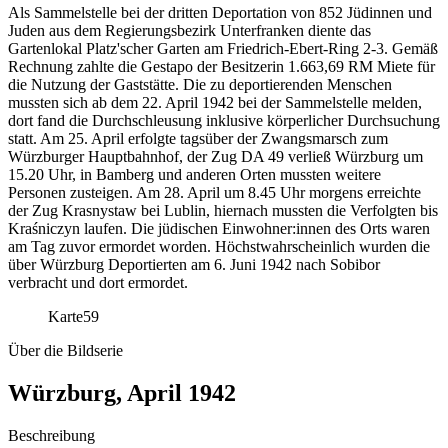
Als Sammelstelle bei der dritten Deportation von 852 Jüdinnen und
Juden aus dem Regierungsbezirk Unterfranken diente das
Gartenlokal Platz'scher Garten am Friedrich-Ebert-Ring 2-3. Gemäß
Rechnung zahlte die Gestapo der Besitzerin 1.663,69 RM Miete für
die Nutzung der Gaststätte. Die zu deportierenden Menschen
mussten sich ab dem 22. April 1942 bei der Sammelstelle melden,
dort fand die Durchschleusung inklusive körperlicher Durchsuchung
statt. Am 25. April erfolgte tagsüber der Zwangsmarsch zum
Würzburger Hauptbahnhof, der Zug DA 49 verließ Würzburg um
15.20 Uhr, in Bamberg und anderen Orten mussten weitere
Personen zusteigen. Am 28. April um 8.45 Uhr morgens erreichte
der Zug Krasnystaw bei Lublin, hiernach mussten die Verfolgten bis
Kraśniczyn laufen. Die jüdischen Einwohner:innen des Orts waren
am Tag zuvor ermordet worden. Höchstwahrscheinlich wurden die
über Würzburg Deportierten am 6. Juni 1942 nach Sobibor
verbracht und dort ermordet.
Karte
59
Über die Bildserie
Würzburg, April 1942
Beschreibung