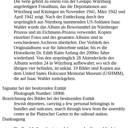
Die Serie gehört zu einem von der Gestapo Würzburg
angefertigten Fotoalbum, das die Deportationen aus
Würzburg und Kitzingen im November 1941, März 1942 und
April 1942 zeigt. Nach der Entdeckung durch den
ursprünglich aus Nürnberg stammenden US-Soldaten Isaac
Wahler wurde das Album als Beweismittel im Nürnberger
Prozess und im Eichmann-Prozess verwendet. Kopien
einzelner Fotos und des gesamten Albums sind in
verschiedenen Archiven überliefert. Der Verbleib des
Originalalbums war für Jahrzehnte unklar, bis es die
Historikerin Dr. Edith Raim Anfang der 2000er Jahre
wiederfand. Von den ursprünglich 28 Aktendeckeln des
Albums werden 24 in Würzburg aufbewahrt; wo sich die
übrigen vier befinden, ist unklar. 19 Bilder sind Kopien aus
dem United States Holocaust Memorial Museum
(USHMM),
die auf Isaac Wahler zurückgehen.
Signatur bei der besitzenden Entität
Photograph Number: 18906
Bezeichnung des Bildes bei der besitzenden Entität
Jewish deportees, carrying a few personal belongings in
bundles and suitcases, march through town from the assembly
center at the Platzscher Garten to the railroad station.
Danksagung