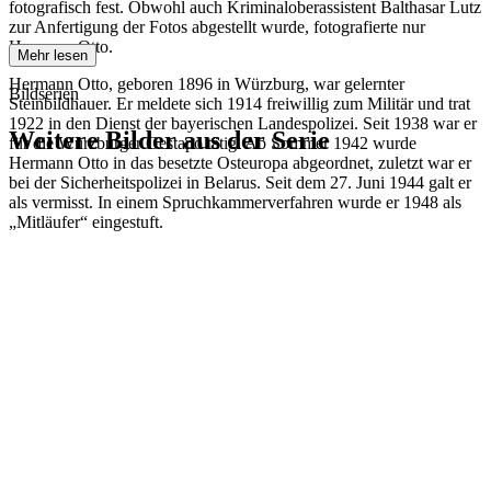
fotografisch fest. Obwohl auch Kriminaloberassistent Balthasar Lutz
zur Anfertigung der Fotos abgestellt wurde, fotografierte nur
Hermann Otto.
Mehr lesen
Hermann Otto, geboren 1896 in Würzburg, war gelernter
Bildserien
Steinbildhauer. Er meldete sich 1914 freiwillig zum Militär und trat
1922 in den Dienst der bayerischen Landespolizei. Seit 1938 war er
Weitere Bilder aus der Serie
für die Würzburger Gestapo tätig. Ab Sommer 1942 wurde
Hermann Otto in das besetzte Osteuropa abgeordnet, zuletzt war er
bei der Sicherheitspolizei in Belarus. Seit dem 27. Juni 1944 galt er
1942
Würzburg
als vermisst. In einem Spruchkammerverfahren wurde er 1948 als
1942
Würzburg
„Mitläufer“ eingestuft.
1942
Würzburg
1942
Würzburg
1942
Würzburg
1942
Würzburg
1942
Würzburg
1942
Würzburg
1942
Würzburg
1942
Würzburg
1942
Würzburg
1942
Würzburg
1942
Würzburg
1942
Würzburg
1942
Würzburg
1942
Würzburg