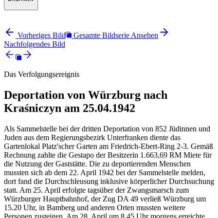
Vorheriges Bild
Gesamte Bildserie Ansehen
Nachfolgendes Bild
Das Verfolgungsereignis
Deportation von Würzburg nach
Kraśniczyn am 25.04.1942
Als Sammelstelle bei der dritten Deportation von 852 Jüdinnen und
Juden aus dem Regierungsbezirk Unterfranken diente das
Gartenlokal Platz'scher Garten am Friedrich-Ebert-Ring 2-3. Gemäß
Rechnung zahlte die Gestapo der Besitzerin 1.663,69 RM Miete für
die Nutzung der Gaststätte. Die zu deportierenden Menschen
mussten sich ab dem 22. April 1942 bei der Sammelstelle melden,
dort fand die Durchschleusung inklusive körperlicher Durchsuchung
statt. Am 25. April erfolgte tagsüber der Zwangsmarsch zum
Würzburger Hauptbahnhof, der Zug DA 49 verließ Würzburg um
15.20 Uhr, in Bamberg und anderen Orten mussten weitere
Personen zusteigen. Am 28. April um 8.45 Uhr morgens erreichte