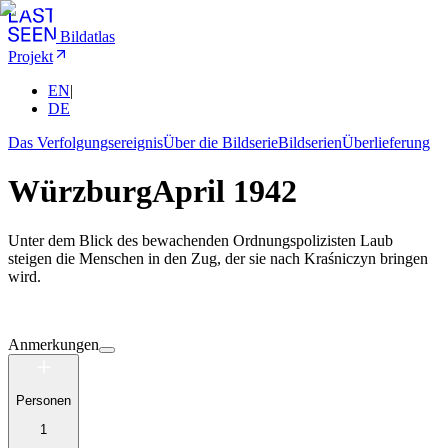
Bildatlas
Projekt
EN
|
DE
Das Verfolgungsereignis
Über die Bildserie
Bildserien
Überlieferung
Würzburg
April 1942
Unter dem Blick des bewachenden Ordnungspolizisten Laub
steigen die Menschen in den Zug, der sie nach Kraśniczyn bringen
wird.
Anmerkungen
Personen
1