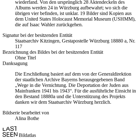
wiederfand. Von den ursprünglich 28 Aktendeckeln des
Albums werden 24 in Würzburg aufbewahrt; wo sich die
übrigen vier befinden, ist unklar. 19 Bilder sind Kopien aus
dem United States Holocaust Memorial Museum
(USHMM),
die auf Isaac Wahler zurückgehen.
Signatur bei der besitzenden Entität
Staats­ar­chiv Kit­zin­gen, Ge­sta­po­stel­le Würz­burg 18880 a, Nr.
117
Bezeichnung des Bildes bei der besitzenden Entität
Ohne Titel
Danksagung
Die Erschließung basiert auf dem von der Generaldirektion
der staatlichen Archive Bayerns herausgegebenen Band
„Wege in die Vernichtung. Die Deportation der Juden aus
Mainfranken 1941 bis 1943“. Für die ausführliche Einsicht in
den Bestand 18880a und die Unterstützung des Projekts
danken wir dem Staatsarchiv Würzburg herzlich.
Bildserie bearbeitet von
Alina Bothe
Bildatlas