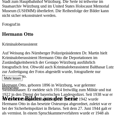
Stadt zum Hauptbahnhof Würzburg. Die Serie ist teilweise im
Staatsarchiv Würzburg und im United States Holocaust Memorial
Museum
(USHMM) überliefert. Die Reihenfolge der Bilder kann
nicht sicher rekonstruiert werden.
Fotograf:in
Hermann Otto
Kriminaloberassistent
Auf Weisung des Nürnberger Polizeipräsidenten Dr. Martin hielt
Kriminaloberassistent Hermann Otto die Deportationen im
Zuständigkeitsbereich der Gestapo Würzburg ausführlich
fotografisch fest. Obwohl auch Kriminaloberassistent Balthasar Lutz
zur Anfertigung der Fotos abgestellt wurde, fotografierte nur
Hermann Otto.
Mehr lesen
Hermann Otto, geboren 1896 in Würzburg, war gelernter
Bildserien
Steinbildhauer. Er meldete sich 1914 freiwillig zum Militär und trat
1922 in den Dienst der bayerischen Landespolizei. Seit 1938 war er
Weitere Bilder aus der Serie
für die Würzburger Gestapo tätig. Ab Sommer 1942 wurde
Hermann Otto in das besetzte Osteuropa abgeordnet, zuletzt war er
bei der Sicherheitspolizei in Belarus. Seit dem 27. Juni 1944 galt er
1942
Würzburg
als vermisst. In einem Spruchkammerverfahren wurde er 1948 als
1942
Würzburg