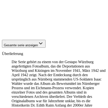
1942
Würzburg
1942
Würzburg
1942
Würzburg
1942
Würzburg
1942
Würzburg
1942
Würzburg
1942
Würzburg
Gesamte serie anzeigen
Überlieferung
Die Serie gehört zu einem von der Gestapo Würzburg
angefertigten Fotoalbum, das die Deportationen aus
Würzburg und Kitzingen im November 1941, März 1942 und
April 1942 zeigt. Nach der Entdeckung durch den
ursprünglich aus Nürnberg stammenden US-Soldaten Isaac
Wahler wurde das Album als Beweismittel im Nürnberger
Prozess und im Eichmann-Prozess verwendet. Kopien
einzelner Fotos und des gesamten Albums sind in
verschiedenen Archiven überliefert. Der Verbleib des
Originalalbums war für Jahrzehnte unklar, bis es die
Historikerin Dr. Edith Raim Anfang der 2000er Jahre