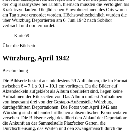
der Zug Krasnystaw bei Lublin, hiernach mussten die Verfolgten bis
Kraśniczyn laufen. Die jüdischen Einwohner:innen des Orts waren
am Tag zuvor ermordet worden. Höchstwahrscheinlich wurden die
über Würzburg Deportierten am 6. Juni 1942 nach Sobibor
verbracht und dort ermordet.
Karte
59
Über die Bildserie
Würzburg, April 1942
Beschreibung
Die Bildserie besteht aus mindestens 59 Aufnahmen, die im Format
zwischen 6 – 7,1 x 9,1 – 10,1 cm vorliegen. Da die Bilder auf
Aktendeckeln aufgeklebt als Album überliefert sind, liegen keine
Aufnahmen der Rückseiten vor. Das Album umfasst Aufnahmen
von insgesamt drei von der Gestapo-Außenstelle Würzburg
durchgeführten Deportationen. Die Fotos vom April 1942 aus
Würzburg sind mit handschriftlichen antisemitischen Kommentaren
versehen. Die Bildserie zeigt detailliert den Ablauf der Deportation:
die Ankunft an der Sammelstelle Platz'scher Garten, die
Durchschleusung, das Warten und den Zwangsmarsch durch die