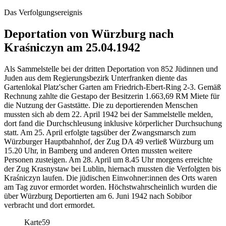
Das Verfolgungsereignis
Deportation von Würzburg nach
Kraśniczyn am 25.04.1942
Als Sammelstelle bei der dritten Deportation von 852 Jüdinnen und
Juden aus dem Regierungsbezirk Unterfranken diente das
Gartenlokal Platz'scher Garten am Friedrich-Ebert-Ring 2-3. Gemäß
Rechnung zahlte die Gestapo der Besitzerin 1.663,69 RM Miete für
die Nutzung der Gaststätte. Die zu deportierenden Menschen
mussten sich ab dem 22. April 1942 bei der Sammelstelle melden,
dort fand die Durchschleusung inklusive körperlicher Durchsuchung
statt. Am 25. April erfolgte tagsüber der Zwangsmarsch zum
Würzburger Hauptbahnhof, der Zug DA 49 verließ Würzburg um
15.20 Uhr, in Bamberg und anderen Orten mussten weitere
Personen zusteigen. Am 28. April um 8.45 Uhr morgens erreichte
der Zug Krasnystaw bei Lublin, hiernach mussten die Verfolgten bis
Kraśniczyn laufen. Die jüdischen Einwohner:innen des Orts waren
am Tag zuvor ermordet worden. Höchstwahrscheinlich wurden die
über Würzburg Deportierten am 6. Juni 1942 nach Sobibor
verbracht und dort ermordet.
Karte
59