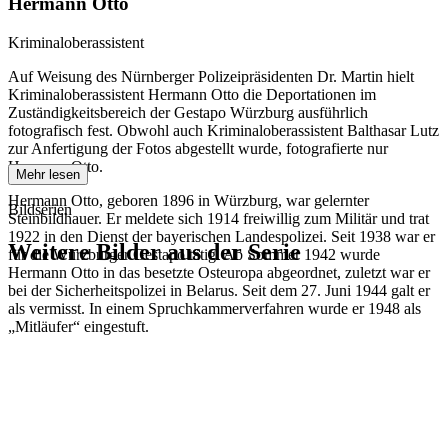
Hermann Otto
Kriminaloberassistent
Auf Weisung des Nürnberger Polizeipräsidenten Dr. Martin hielt
Kriminaloberassistent Hermann Otto die Deportationen im
Zuständigkeitsbereich der Gestapo Würzburg ausführlich
fotografisch fest. Obwohl auch Kriminaloberassistent Balthasar Lutz
zur Anfertigung der Fotos abgestellt wurde, fotografierte nur
Hermann Otto.
Mehr lesen
Hermann Otto, geboren 1896 in Würzburg, war gelernter
Bildserien
Steinbildhauer. Er meldete sich 1914 freiwillig zum Militär und trat
1922 in den Dienst der bayerischen Landespolizei. Seit 1938 war er
Weitere Bilder aus der Serie
für die Würzburger Gestapo tätig. Ab Sommer 1942 wurde
Hermann Otto in das besetzte Osteuropa abgeordnet, zuletzt war er
bei der Sicherheitspolizei in Belarus. Seit dem 27. Juni 1944 galt er
1942
Würzburg
als vermisst. In einem Spruchkammerverfahren wurde er 1948 als
1942
Würzburg
„Mitläufer“ eingestuft.
1942
Würzburg
1942
Würzburg
1942
Würzburg
1942
Würzburg
1942
Würzburg
1942
Würzburg
1942
Würzburg