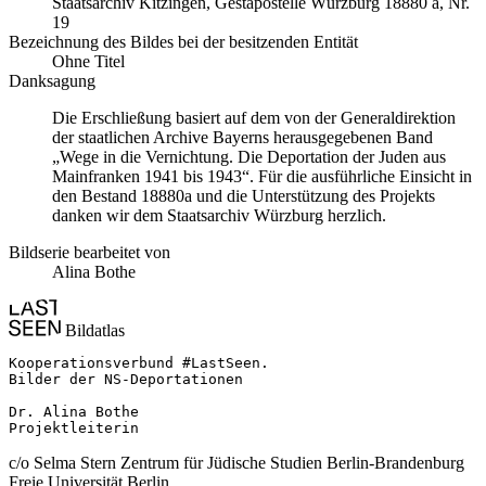
Staats­ar­chiv Kit­zin­gen, Ge­sta­po­stel­le Würz­burg 18880 a, Nr.
19
Bezeichnung des Bildes bei der besitzenden Entität
Ohne Titel
Danksagung
Die Erschließung basiert auf dem von der Generaldirektion
der staatlichen Archive Bayerns herausgegebenen Band
„Wege in die Vernichtung. Die Deportation der Juden aus
Mainfranken 1941 bis 1943“. Für die ausführliche Einsicht in
den Bestand 18880a und die Unterstützung des Projekts
danken wir dem Staatsarchiv Würzburg herzlich.
Bildserie bearbeitet von
Alina Bothe
Bildatlas
Kooperationsverbund #LastSeen.

Bilder der NS-Deportationen

Dr. Alina Bothe

Projektleiterin
c/o Selma Stern Zentrum für Jüdische Studien Berlin-Brandenburg
Freie Universität Berlin