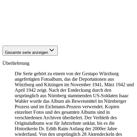
1942
Würzburg
1942
Würzburg
1942
Würzburg
1942
Würzburg
1942
Würzburg
1942
Würzburg
Gesamte serie anzeigen
Überlieferung
Die Serie gehört zu einem von der Gestapo Würzburg
angefertigten Fotoalbum, das die Deportationen aus
Würzburg und Kitzingen im November 1941, März 1942 und
April 1942 zeigt. Nach der Entdeckung durch den
ursprünglich aus Nürnberg stammenden US-Soldaten Isaac
Wahler wurde das Album als Beweismittel im Nürnberger
Prozess und im Eichmann-Prozess verwendet. Kopien
einzelner Fotos und des gesamten Albums sind in
verschiedenen Archiven überliefert. Der Verbleib des
Originalalbums war für Jahrzehnte unklar, bis es die
Historikerin Dr. Edith Raim Anfang der 2000er Jahre
wiederfand. Von den ursprünglich 28 Aktendeckeln des