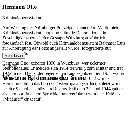
Hermann Otto
Kriminaloberassistent
Auf Weisung des Nürnberger Polizeipräsidenten Dr. Martin hielt
Kriminaloberassistent Hermann Otto die Deportationen im
Zuständigkeitsbereich der Gestapo Würzburg ausführlich
fotografisch fest. Obwohl auch Kriminaloberassistent Balthasar Lutz
zur Anfertigung der Fotos abgestellt wurde, fotografierte nur
Hermann Otto.
Mehr lesen
Hermann Otto, geboren 1896 in Würzburg, war gelernter
Bildserien
Steinbildhauer. Er meldete sich 1914 freiwillig zum Militär und trat
1922 in den Dienst der bayerischen Landespolizei. Seit 1938 war er
Weitere Bilder aus der Serie
für die Würzburger Gestapo tätig. Ab Sommer 1942 wurde
Hermann Otto in das besetzte Osteuropa abgeordnet, zuletzt war er
bei der Sicherheitspolizei in Belarus. Seit dem 27. Juni 1944 galt er
1942
Würzburg
als vermisst. In einem Spruchkammerverfahren wurde er 1948 als
1942
Würzburg
„Mitläufer“ eingestuft.
1942
Würzburg
1942
Würzburg
1942
Würzburg
1942
Würzburg
1942
Würzburg
1942
Würzburg