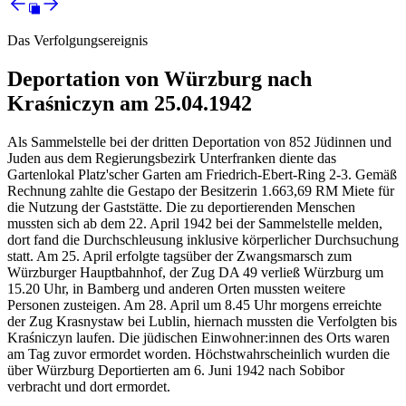
Das Verfolgungsereignis
Deportation von Würzburg nach
Kraśniczyn am 25.04.1942
Als Sammelstelle bei der dritten Deportation von 852 Jüdinnen und
Juden aus dem Regierungsbezirk Unterfranken diente das
Gartenlokal Platz'scher Garten am Friedrich-Ebert-Ring 2-3. Gemäß
Rechnung zahlte die Gestapo der Besitzerin 1.663,69 RM Miete für
die Nutzung der Gaststätte. Die zu deportierenden Menschen
mussten sich ab dem 22. April 1942 bei der Sammelstelle melden,
dort fand die Durchschleusung inklusive körperlicher Durchsuchung
statt. Am 25. April erfolgte tagsüber der Zwangsmarsch zum
Würzburger Hauptbahnhof, der Zug DA 49 verließ Würzburg um
15.20 Uhr, in Bamberg und anderen Orten mussten weitere
Personen zusteigen. Am 28. April um 8.45 Uhr morgens erreichte
der Zug Krasnystaw bei Lublin, hiernach mussten die Verfolgten bis
Kraśniczyn laufen. Die jüdischen Einwohner:innen des Orts waren
am Tag zuvor ermordet worden. Höchstwahrscheinlich wurden die
über Würzburg Deportierten am 6. Juni 1942 nach Sobibor
verbracht und dort ermordet.