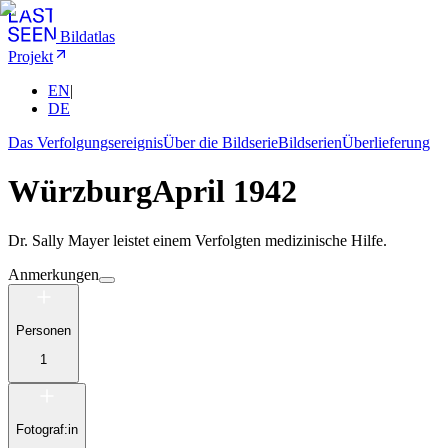
Bildatlas
Projekt
EN
|
DE
Das Verfolgungsereignis
Über die Bildserie
Bildserien
Überlieferung
Würzburg
April 1942
Dr. Sally Mayer leistet einem Verfolgten medizinische Hilfe.
Anmerkungen
Personen
1
Fotograf:in