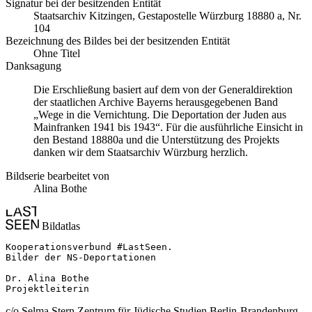
Signatur bei der besitzenden Entität
Staats­ar­chiv Kit­zin­gen, Ge­sta­po­stel­le Würz­burg 18880 a, Nr.
104
Bezeichnung des Bildes bei der besitzenden Entität
Ohne Titel
Danksagung
Die Erschließung basiert auf dem von der Generaldirektion
der staatlichen Archive Bayerns herausgegebenen Band
„Wege in die Vernichtung. Die Deportation der Juden aus
Mainfranken 1941 bis 1943“. Für die ausführliche Einsicht in
den Bestand 18880a und die Unterstützung des Projekts
danken wir dem Staatsarchiv Würzburg herzlich.
Bildserie bearbeitet von
Alina Bothe
Bildatlas
Kooperationsverbund #LastSeen.

Bilder der NS-Deportationen

Dr. Alina Bothe

Projektleiterin
c/o Selma Stern Zentrum für Jüdische Studien Berlin-Brandenburg