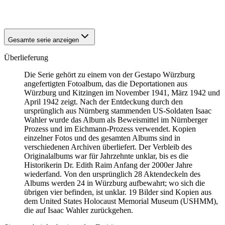
1942
Würzburg
Gesamte serie anzeigen
Überlieferung
Die Serie gehört zu einem von der Gestapo Würzburg
angefertigten Fotoalbum, das die Deportationen aus
Würzburg und Kitzingen im November 1941, März 1942 und
April 1942 zeigt. Nach der Entdeckung durch den
ursprünglich aus Nürnberg stammenden US-Soldaten Isaac
Wahler wurde das Album als Beweismittel im Nürnberger
Prozess und im Eichmann-Prozess verwendet. Kopien
einzelner Fotos und des gesamten Albums sind in
verschiedenen Archiven überliefert. Der Verbleib des
Originalalbums war für Jahrzehnte unklar, bis es die
Historikerin Dr. Edith Raim Anfang der 2000er Jahre
wiederfand. Von den ursprünglich 28 Aktendeckeln des
Albums werden 24 in Würzburg aufbewahrt; wo sich die
übrigen vier befinden, ist unklar. 19 Bilder sind Kopien aus
dem United States Holocaust Memorial Museum
(USHMM),
die auf Isaac Wahler zurückgehen.