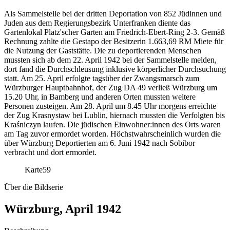
Als Sammelstelle bei der dritten Deportation von 852 Jüdinnen und
Juden aus dem Regierungsbezirk Unterfranken diente das
Gartenlokal Platz'scher Garten am Friedrich-Ebert-Ring 2-3. Gemäß
Rechnung zahlte die Gestapo der Besitzerin 1.663,69 RM Miete für
die Nutzung der Gaststätte. Die zu deportierenden Menschen
mussten sich ab dem 22. April 1942 bei der Sammelstelle melden,
dort fand die Durchschleusung inklusive körperlicher Durchsuchung
statt. Am 25. April erfolgte tagsüber der Zwangsmarsch zum
Würzburger Hauptbahnhof, der Zug DA 49 verließ Würzburg um
15.20 Uhr, in Bamberg und anderen Orten mussten weitere
Personen zusteigen. Am 28. April um 8.45 Uhr morgens erreichte
der Zug Krasnystaw bei Lublin, hiernach mussten die Verfolgten bis
Kraśniczyn laufen. Die jüdischen Einwohner:innen des Orts waren
am Tag zuvor ermordet worden. Höchstwahrscheinlich wurden die
über Würzburg Deportierten am 6. Juni 1942 nach Sobibor
verbracht und dort ermordet.
Karte
59
Über die Bildserie
Würzburg, April 1942