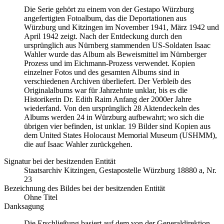
Die Serie gehört zu einem von der Gestapo Würzburg
angefertigten Fotoalbum, das die Deportationen aus
Würzburg und Kitzingen im November 1941, März 1942 und
April 1942 zeigt. Nach der Entdeckung durch den
ursprünglich aus Nürnberg stammenden US-Soldaten Isaac
Wahler wurde das Album als Beweismittel im Nürnberger
Prozess und im Eichmann-Prozess verwendet. Kopien
einzelner Fotos und des gesamten Albums sind in
verschiedenen Archiven überliefert. Der Verbleib des
Originalalbums war für Jahrzehnte unklar, bis es die
Historikerin Dr. Edith Raim Anfang der 2000er Jahre
wiederfand. Von den ursprünglich 28 Aktendeckeln des
Albums werden 24 in Würzburg aufbewahrt; wo sich die
übrigen vier befinden, ist unklar. 19 Bilder sind Kopien aus
dem United States Holocaust Memorial Museum
(USHMM),
die auf Isaac Wahler zurückgehen.
Signatur bei der besitzenden Entität
Staats­ar­chiv Kit­zin­gen, Ge­sta­po­stel­le Würz­burg 18880 a, Nr.
23
Bezeichnung des Bildes bei der besitzenden Entität
Ohne Titel
Danksagung
Die Erschließung basiert auf dem von der Generaldirektion