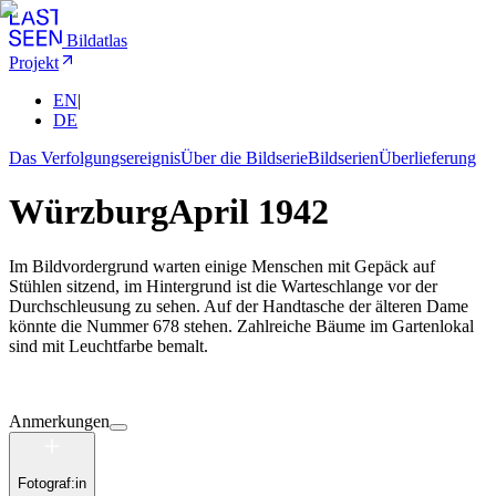
Bildatlas
Projekt
EN
|
DE
Das Verfolgungsereignis
Über die Bildserie
Bildserien
Überlieferung
Würzburg
April 1942
Im Bildvordergrund warten einige Menschen mit Gepäck auf
Stühlen sitzend, im Hintergrund ist die Warteschlange vor der
Durchschleusung zu sehen. Auf der Handtasche der älteren Dame
könnte die Nummer 678 stehen. Zahlreiche Bäume im Gartenlokal
sind mit Leuchtfarbe bemalt.
Anmerkungen
Fotograf:in