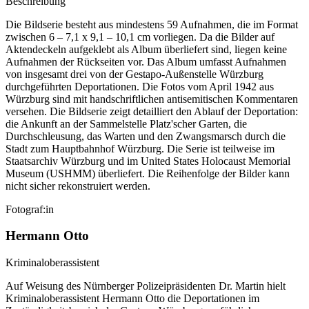
Beschreibung
Die Bildserie besteht aus mindestens 59 Aufnahmen, die im Format
zwischen 6 – 7,1 x 9,1 – 10,1 cm vorliegen. Da die Bilder auf
Aktendeckeln aufgeklebt als Album überliefert sind, liegen keine
Aufnahmen der Rückseiten vor. Das Album umfasst Aufnahmen
von insgesamt drei von der Gestapo-Außenstelle Würzburg
durchgeführten Deportationen. Die Fotos vom April 1942 aus
Würzburg sind mit handschriftlichen antisemitischen Kommentaren
versehen. Die Bildserie zeigt detailliert den Ablauf der Deportation:
die Ankunft an der Sammelstelle Platz'scher Garten, die
Durchschleusung, das Warten und den Zwangsmarsch durch die
Stadt zum Hauptbahnhof Würzburg. Die Serie ist teilweise im
Staatsarchiv Würzburg und im United States Holocaust Memorial
Museum
(USHMM) überliefert. Die Reihenfolge der Bilder kann
nicht sicher rekonstruiert werden.
Fotograf:in
Hermann Otto
Kriminaloberassistent
Auf Weisung des Nürnberger Polizeipräsidenten Dr. Martin hielt
Kriminaloberassistent Hermann Otto die Deportationen im