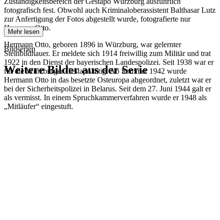
Zuständigkeitsbereich der Gestapo Würzburg ausführlich
fotografisch fest. Obwohl auch Kriminaloberassistent Balthasar Lutz
zur Anfertigung der Fotos abgestellt wurde, fotografierte nur
Hermann Otto.
Mehr lesen
Hermann Otto, geboren 1896 in Würzburg, war gelernter
Bildserien
Steinbildhauer. Er meldete sich 1914 freiwillig zum Militär und trat
1922 in den Dienst der bayerischen Landespolizei. Seit 1938 war er
Weitere Bilder aus der Serie
für die Würzburger Gestapo tätig. Ab Sommer 1942 wurde
Hermann Otto in das besetzte Osteuropa abgeordnet, zuletzt war er
bei der Sicherheitspolizei in Belarus. Seit dem 27. Juni 1944 galt er
1942
Würzburg
als vermisst. In einem Spruchkammerverfahren wurde er 1948 als
1942
Würzburg
„Mitläufer“ eingestuft.
1942
Würzburg
1942
Würzburg
1942
Würzburg
1942
Würzburg
1942
Würzburg
1942
Würzburg
1942
Würzburg
1942
Würzburg
1942
Würzburg
1942
Würzburg
1942
Würzburg
1942
Würzburg
1942
Würzburg