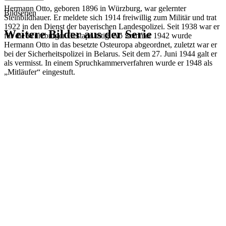
Hermann Otto, geboren 1896 in Würzburg, war gelernter
Bildserien
Steinbildhauer. Er meldete sich 1914 freiwillig zum Militär und trat
1922 in den Dienst der bayerischen Landespolizei. Seit 1938 war er
Weitere Bilder aus der Serie
für die Würzburger Gestapo tätig. Ab Sommer 1942 wurde
Hermann Otto in das besetzte Osteuropa abgeordnet, zuletzt war er
bei der Sicherheitspolizei in Belarus. Seit dem 27. Juni 1944 galt er
1942
Würzburg
als vermisst. In einem Spruchkammerverfahren wurde er 1948 als
1942
Würzburg
„Mitläufer“ eingestuft.
1942
Würzburg
1942
Würzburg
1942
Würzburg
1942
Würzburg
1942
Würzburg
1942
Würzburg
1942
Würzburg
1942
Würzburg
1942
Würzburg
1942
Würzburg
1942
Würzburg
1942
Würzburg
1942
Würzburg
1942
Würzburg
1942
Würzburg
1942
Würzburg
1942
Würzburg