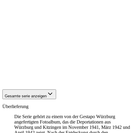
1942
Würzburg
1942
Würzburg
1942
Würzburg
1942
Würzburg
1942
Würzburg
1942
Würzburg
1942
Würzburg
1942
Würzburg
1942
Würzburg
1942
Würzburg
1942
Würzburg
1942
Würzburg
1942
Würzburg
1942
Würzburg
1942
Würzburg
Gesamte serie anzeigen
Überlieferung
Die Serie gehört zu einem von der Gestapo Würzburg
angefertigten Fotoalbum, das die Deportationen aus
Würzburg und Kitzingen im November 1941, März 1942 und
April 1942 zeigt. Nach der Entdeckung durch den