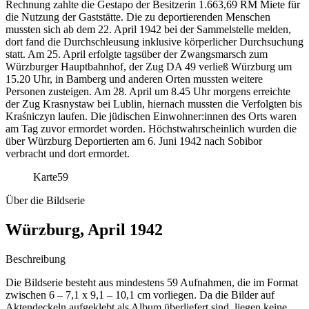
Rechnung zahlte die Gestapo der Besitzerin 1.663,69 RM Miete für
die Nutzung der Gaststätte. Die zu deportierenden Menschen
mussten sich ab dem 22. April 1942 bei der Sammelstelle melden,
dort fand die Durchschleusung inklusive körperlicher Durchsuchung
statt. Am 25. April erfolgte tagsüber der Zwangsmarsch zum
Würzburger Hauptbahnhof, der Zug DA 49 verließ Würzburg um
15.20 Uhr, in Bamberg und anderen Orten mussten weitere
Personen zusteigen. Am 28. April um 8.45 Uhr morgens erreichte
der Zug Krasnystaw bei Lublin, hiernach mussten die Verfolgten bis
Kraśniczyn laufen. Die jüdischen Einwohner:innen des Orts waren
am Tag zuvor ermordet worden. Höchstwahrscheinlich wurden die
über Würzburg Deportierten am 6. Juni 1942 nach Sobibor
verbracht und dort ermordet.
Karte
59
Über die Bildserie
Würzburg, April 1942
Beschreibung
Die Bildserie besteht aus mindestens 59 Aufnahmen, die im Format
zwischen 6 – 7,1 x 9,1 – 10,1 cm vorliegen. Da die Bilder auf
Aktendeckeln aufgeklebt als Album überliefert sind, liegen keine