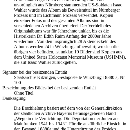
ursprünglich aus Nürnberg stammenden US-Soldaten Isaac
Wahler wurde das Album als Beweismittel im Nürnberger
Prozess und im Eichmann-Prozess verwendet. Kopien
einzelner Fotos und des gesamten Albums sind in
verschiedenen Archiven überliefert. Der Verbleib des
Originalalbums war für Jahrzehnte unklar, bis es die
Historikerin Dr. Edith Raim Anfang der 2000er Jahre
wiederfand. Von den ursprünglich 28 Aktendeckeln des
Albums werden 24 in Würzburg aufbewahrt; wo sich die
übrigen vier befinden, ist unklar. 19 Bilder sind Kopien aus
dem United States Holocaust Memorial Museum
(USHMM),
die auf Isaac Wahler zurückgehen.
Signatur bei der besitzenden Entität
Staats­ar­chiv Kit­zin­gen, Ge­sta­po­stel­le Würz­burg 18880 a, Nr.
100
Bezeichnung des Bildes bei der besitzenden Entität
Ohne Titel
Danksagung
Die Erschließung basiert auf dem von der Generaldirektion
der staatlichen Archive Bayerns herausgegebenen Band
„Wege in die Vernichtung. Die Deportation der Juden aus
Mainfranken 1941 bis 1943“. Für die ausführliche Einsicht in
den Bestand 18880a und die Unterstützung des Projekts