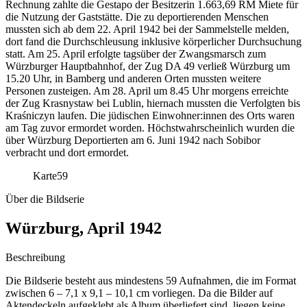
Rechnung zahlte die Gestapo der Besitzerin 1.663,69 RM Miete für
die Nutzung der Gaststätte. Die zu deportierenden Menschen
mussten sich ab dem 22. April 1942 bei der Sammelstelle melden,
dort fand die Durchschleusung inklusive körperlicher Durchsuchung
statt. Am 25. April erfolgte tagsüber der Zwangsmarsch zum
Würzburger Hauptbahnhof, der Zug DA 49 verließ Würzburg um
15.20 Uhr, in Bamberg und anderen Orten mussten weitere
Personen zusteigen. Am 28. April um 8.45 Uhr morgens erreichte
der Zug Krasnystaw bei Lublin, hiernach mussten die Verfolgten bis
Kraśniczyn laufen. Die jüdischen Einwohner:innen des Orts waren
am Tag zuvor ermordet worden. Höchstwahrscheinlich wurden die
über Würzburg Deportierten am 6. Juni 1942 nach Sobibor
verbracht und dort ermordet.
Karte
59
Über die Bildserie
Würzburg, April 1942
Beschreibung
Die Bildserie besteht aus mindestens 59 Aufnahmen, die im Format
zwischen 6 – 7,1 x 9,1 – 10,1 cm vorliegen. Da die Bilder auf
Aktendeckeln aufgeklebt als Album überliefert sind, liegen keine