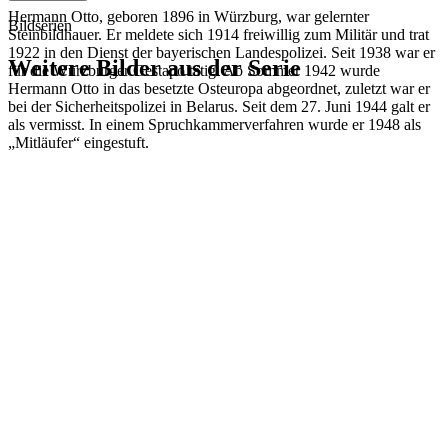
Hermann Otto, geboren 1896 in Würzburg, war gelernter
Bildserien
Steinbildhauer. Er meldete sich 1914 freiwillig zum Militär und trat
1922 in den Dienst der bayerischen Landespolizei. Seit 1938 war er
Weitere Bilder aus der Serie
für die Würzburger Gestapo tätig. Ab Sommer 1942 wurde
Hermann Otto in das besetzte Osteuropa abgeordnet, zuletzt war er
bei der Sicherheitspolizei in Belarus. Seit dem 27. Juni 1944 galt er
1942
Würzburg
als vermisst. In einem Spruchkammerverfahren wurde er 1948 als
1942
Würzburg
„Mitläufer“ eingestuft.
1942
Würzburg
1942
Würzburg
1942
Würzburg
1942
Würzburg
1942
Würzburg
1942
Würzburg
1942
Würzburg
1942
Würzburg
1942
Würzburg
1942
Würzburg
1942
Würzburg
1942
Würzburg
1942
Würzburg
1942
Würzburg
1942
Würzburg
1942
Würzburg
1942
Würzburg