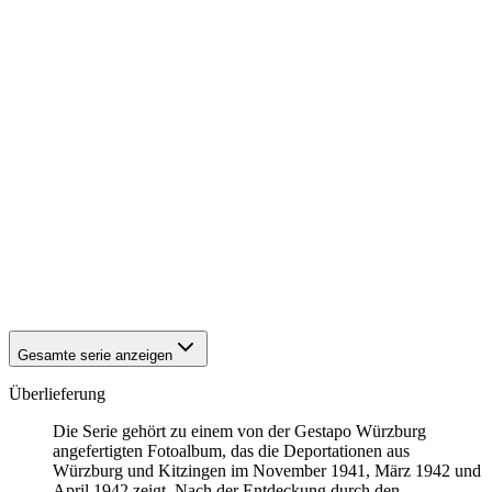
1942
Würzburg
1942
Würzburg
1942
Würzburg
1942
Würzburg
1942
Würzburg
1942
Würzburg
1942
Würzburg
1942
Würzburg
1942
Würzburg
1942
Würzburg
1942
Würzburg
1942
Würzburg
1942
Würzburg
1942
Würzburg
1942
Würzburg
Gesamte serie anzeigen
Überlieferung
Die Serie gehört zu einem von der Gestapo Würzburg
angefertigten Fotoalbum, das die Deportationen aus
Würzburg und Kitzingen im November 1941, März 1942 und
April 1942 zeigt. Nach der Entdeckung durch den