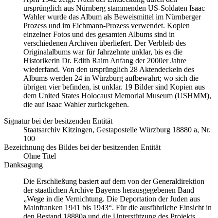
ursprünglich aus Nürnberg stammenden US-Soldaten Isaac
Wahler wurde das Album als Beweismittel im Nürnberger
Prozess und im Eichmann-Prozess verwendet. Kopien
einzelner Fotos und des gesamten Albums sind in
verschiedenen Archiven überliefert. Der Verbleib des
Originalalbums war für Jahrzehnte unklar, bis es die
Historikerin Dr. Edith Raim Anfang der 2000er Jahre
wiederfand. Von den ursprünglich 28 Aktendeckeln des
Albums werden 24 in Würzburg aufbewahrt; wo sich die
übrigen vier befinden, ist unklar. 19 Bilder sind Kopien aus
dem United States Holocaust Memorial Museum
(USHMM),
die auf Isaac Wahler zurückgehen.
Signatur bei der besitzenden Entität
Staats­ar­chiv Kit­zin­gen, Ge­sta­po­stel­le Würz­burg 18880 a, Nr.
100
Bezeichnung des Bildes bei der besitzenden Entität
Ohne Titel
Danksagung
Die Erschließung basiert auf dem von der Generaldirektion
der staatlichen Archive Bayerns herausgegebenen Band
„Wege in die Vernichtung. Die Deportation der Juden aus
Mainfranken 1941 bis 1943“. Für die ausführliche Einsicht in
den Bestand 18880a und die Unterstützung des Projekts