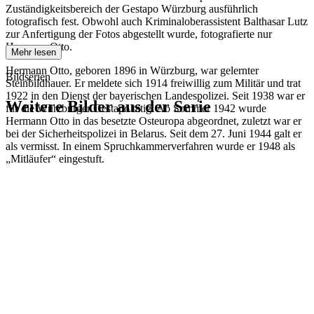
Zuständigkeitsbereich der Gestapo Würzburg ausführlich
fotografisch fest. Obwohl auch Kriminaloberassistent Balthasar Lutz
zur Anfertigung der Fotos abgestellt wurde, fotografierte nur
Hermann Otto.
Mehr lesen
Hermann Otto, geboren 1896 in Würzburg, war gelernter
Bildserien
Steinbildhauer. Er meldete sich 1914 freiwillig zum Militär und trat
1922 in den Dienst der bayerischen Landespolizei. Seit 1938 war er
Weitere Bilder aus der Serie
für die Würzburger Gestapo tätig. Ab Sommer 1942 wurde
Hermann Otto in das besetzte Osteuropa abgeordnet, zuletzt war er
bei der Sicherheitspolizei in Belarus. Seit dem 27. Juni 1944 galt er
1942
Kitzingen
als vermisst. In einem Spruchkammerverfahren wurde er 1948 als
1942
Kitzingen
„Mitläufer“ eingestuft.
1942
Kitzingen
1942
Kitzingen
1942
Kitzingen
1942
Kitzingen
1942
Kitzingen
1942
Kitzingen
1942
Kitzingen
1942
Kitzingen
1942
Kitzingen
1942
Kitzingen
1942
Kitzingen
1942
Kitzingen
1942
Kitzingen