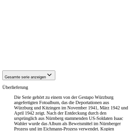
1942
Kitzingen
1942
Kitzingen
1942
Kitzingen
1942
Kitzingen
1942
Kitzingen
1942
Kitzingen
1942
Kitzingen
1942
Kitzingen
1942
Kitzingen
1942
Kitzingen
1942
Kitzingen
1942
Kitzingen
Gesamte serie anzeigen
Überlieferung
Die Serie gehört zu einem von der Gestapo Würzburg
angefertigten Fotoalbum, das die Deportationen aus
Würzburg und Kitzingen im November 1941, März 1942 und
April 1942 zeigt. Nach der Entdeckung durch den
ursprünglich aus Nürnberg stammenden US-Soldaten Isaac
Wahler wurde das Album als Beweismittel im Nürnberger
Prozess und im Eichmann-Prozess verwendet. Kopien