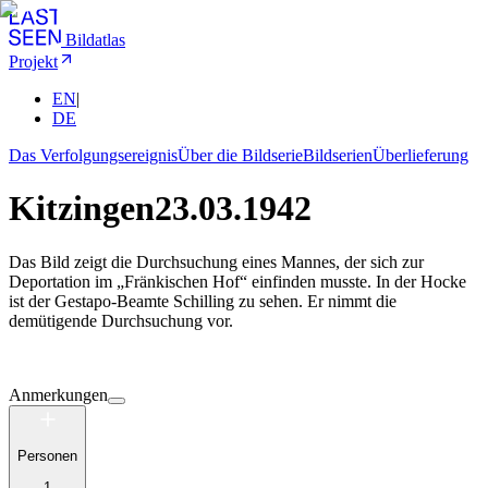
Bildatlas
Projekt
EN
|
DE
Das Verfolgungsereignis
Über die Bildserie
Bildserien
Überlieferung
Kitzingen
23.03.1942
Das Bild zeigt die Durchsuchung eines Mannes, der sich zur
Deportation im „Fränkischen Hof“ einfinden musste. In der Hocke
ist der Gestapo-Beamte Schilling zu sehen. Er nimmt die
demütigende Durchsuchung vor.
Anmerkungen
Personen
1