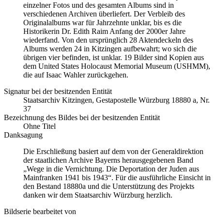
einzelner Fotos und des gesamten Albums sind in
verschiedenen Archiven überliefert. Der Verbleib des
Originalalbums war für Jahrzehnte unklar, bis es die
Historikerin Dr. Edith Raim Anfang der 2000er Jahre
wiederfand. Von den ursprünglich 28 Aktendeckeln des
Albums werden 24 in Kitzingen aufbewahrt; wo sich die
übrigen vier befinden, ist unklar. 19 Bilder sind Kopien aus
dem United States Holocaust Memorial Museum
(USHMM),
die auf Isaac Wahler zurückgehen.
Signatur bei der besitzenden Entität
Staatsarchiv Kitzingen, Gestapostelle Würzburg 18880 a, Nr.
37
Bezeichnung des Bildes bei der besitzenden Entität
Ohne Titel
Danksagung
Die Erschließung basiert auf dem von der Generaldirektion
der staatlichen Archive Bayerns herausgegebenen Band
„Wege in die Vernichtung. Die Deportation der Juden aus
Mainfranken 1941 bis 1943“. Für die ausführliche Einsicht in
den Bestand 18880a und die Unterstützung des Projekts
danken wir dem Staatsarchiv Würzburg herzlich.
Bildserie bearbeitet von