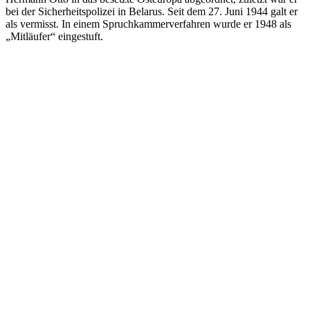
bei der Sicherheitspolizei in Belarus. Seit dem 27. Juni 1944 galt er
1942
Kitzingen
als vermisst. In einem Spruchkammerverfahren wurde er 1948 als
1942
Kitzingen
„Mitläufer“ eingestuft.
1942
Kitzingen
1942
Kitzingen
1942
Kitzingen
1942
Kitzingen
1942
Kitzingen
1942
Kitzingen
1942
Kitzingen
1942
Kitzingen
1942
Kitzingen
1942
Kitzingen
1942
Kitzingen
1942
Kitzingen
1942
Kitzingen
1942
Kitzingen
1942
Kitzingen
1942
Kitzingen
1942
Kitzingen
1942
Kitzingen
1942
Kitzingen
1942
Kitzingen
1942
Kitzingen
1942
Kitzingen