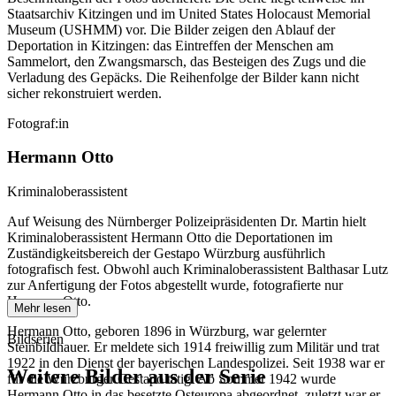
Staatsarchiv Kitzingen und im United States Holocaust Memorial
Museum (USHMM) vor. Die Bilder zeigen den Ablauf der
Deportation in Kitzingen: das Eintreffen der Menschen am
Sammelort, den Zwangsmarsch, das Besteigen des Zugs und die
Verladung des Gepäcks. Die Reihenfolge der Bilder kann nicht
sicher rekonstruiert werden.
Fotograf:in
Hermann Otto
Kriminaloberassistent
Auf Weisung des Nürnberger Polizeipräsidenten Dr. Martin hielt
Kriminaloberassistent Hermann Otto die Deportationen im
Zuständigkeitsbereich der Gestapo Würzburg ausführlich
fotografisch fest. Obwohl auch Kriminaloberassistent Balthasar Lutz
zur Anfertigung der Fotos abgestellt wurde, fotografierte nur
Hermann Otto.
Mehr lesen
Hermann Otto, geboren 1896 in Würzburg, war gelernter
Bildserien
Steinbildhauer. Er meldete sich 1914 freiwillig zum Militär und trat
1922 in den Dienst der bayerischen Landespolizei. Seit 1938 war er
Weitere Bilder aus der Serie
für die Würzburger Gestapo tätig. Ab Sommer 1942 wurde
Hermann Otto in das besetzte Osteuropa abgeordnet, zuletzt war er