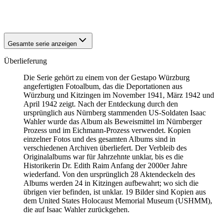
1942
Kitzingen
1942
Kitzingen
Gesamte serie anzeigen
Überlieferung
Die Serie gehört zu einem von der Gestapo Würzburg
angefertigten Fotoalbum, das die Deportationen aus
Würzburg und Kitzingen im November 1941, März 1942 und
April 1942 zeigt. Nach der Entdeckung durch den
ursprünglich aus Nürnberg stammenden US-Soldaten Isaac
Wahler wurde das Album als Beweismittel im Nürnberger
Prozess und im Eichmann-Prozess verwendet. Kopien
einzelner Fotos und des gesamten Albums sind in
verschiedenen Archiven überliefert. Der Verbleib des
Originalalbums war für Jahrzehnte unklar, bis es die
Historikerin Dr. Edith Raim Anfang der 2000er Jahre
wiederfand. Von den ursprünglich 28 Aktendeckeln des
Albums werden 24 in Kitzingen aufbewahrt; wo sich die
übrigen vier befinden, ist unklar. 19 Bilder sind Kopien aus
dem United States Holocaust Memorial Museum
(USHMM),
die auf Isaac Wahler zurückgehen.