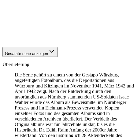
1942
Kitzingen
1942
Kitzingen
1942
Kitzingen
1942
Kitzingen
1942
Kitzingen
1942
Kitzingen
1942
Kitzingen
Gesamte serie anzeigen
Überlieferung
Die Serie gehört zu einem von der Gestapo Würzburg
angefertigten Fotoalbum, das die Deportationen aus
Würzburg und Kitzingen im November 1941, März 1942 und
April 1942 zeigt. Nach der Entdeckung durch den
ursprünglich aus Nürnberg stammenden US-Soldaten Isaac
Wahler wurde das Album als Beweismittel im Nürnberger
Prozess und im Eichmann-Prozess verwendet. Kopien
einzelner Fotos und des gesamten Albums sind in
verschiedenen Archiven überliefert. Der Verbleib des
Originalalbums war für Jahrzehnte unklar, bis es die
Historikerin Dr. Edith Raim Anfang der 2000er Jahre
wiederfand. Von den ursprünglich 28 Aktendeckeln des