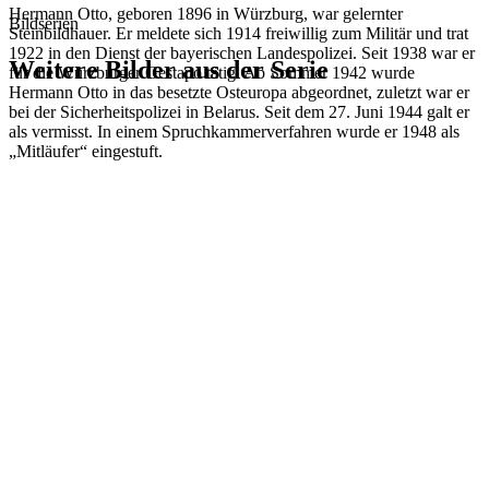
Hermann Otto, geboren 1896 in Würzburg, war gelernter
Bildserien
Steinbildhauer. Er meldete sich 1914 freiwillig zum Militär und trat
1922 in den Dienst der bayerischen Landespolizei. Seit 1938 war er
Weitere Bilder aus der Serie
für die Würzburger Gestapo tätig. Ab Sommer 1942 wurde
Hermann Otto in das besetzte Osteuropa abgeordnet, zuletzt war er
bei der Sicherheitspolizei in Belarus. Seit dem 27. Juni 1944 galt er
1942
Kitzingen
als vermisst. In einem Spruchkammerverfahren wurde er 1948 als
1942
Kitzingen
„Mitläufer“ eingestuft.
1942
Kitzingen
1942
Kitzingen
1942
Kitzingen
1942
Kitzingen
1942
Kitzingen
1942
Kitzingen
1942
Kitzingen
1942
Kitzingen
1942
Kitzingen
1942
Kitzingen
1942
Kitzingen
1942
Kitzingen
1942
Kitzingen
1942
Kitzingen
1942
Kitzingen
1942
Kitzingen
1942
Kitzingen