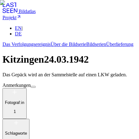
Bildatlas
Projekt
EN
|
DE
Das Verfolgungsereignis
Über die Bildserie
Bildserien
Überlieferung
Kitzingen
24.03.1942
Das Gepäck wird an der Sammelstelle auf einen LKW geladen.
Anmerkungen
Fotograf:in
1
Schlagworte