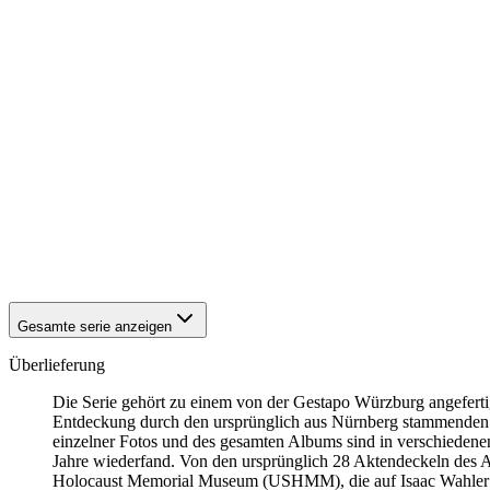
1942
Kitzingen
1942
Kitzingen
1942
Kitzingen
1942
Kitzingen
1942
Kitzingen
1942
Kitzingen
1942
Kitzingen
1942
Kitzingen
1942
Kitzingen
1942
Kitzingen
1942
Kitzingen
1942
Kitzingen
1942
Kitzingen
Gesamte serie anzeigen
Überlieferung
Die Serie gehört zu einem von der Gestapo Würzburg angefert
Entdeckung durch den ursprünglich aus Nürnberg stammenden
einzelner Fotos und des gesamten Albums sind in verschiedenen 
Jahre wiederfand. Von den ursprünglich 28 Aktendeckeln des Al
Holocaust Memorial Museum
(USHMM), die auf Isaac Wahler