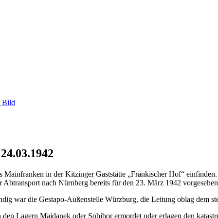
 Bild
 24.03.1942
ainfranken in der Kitzinger Gaststätte „Fränkischer Hof“ einfinden. 
er Abtransport nach Nürnberg bereits für den 23. März 1942 vorgesehen
ndig war die Gestapo-Außenstelle Würzburg, die Leitung oblag dem stel
n den Lagern Majdanek oder Sobibor ermordet oder erlagen den katast