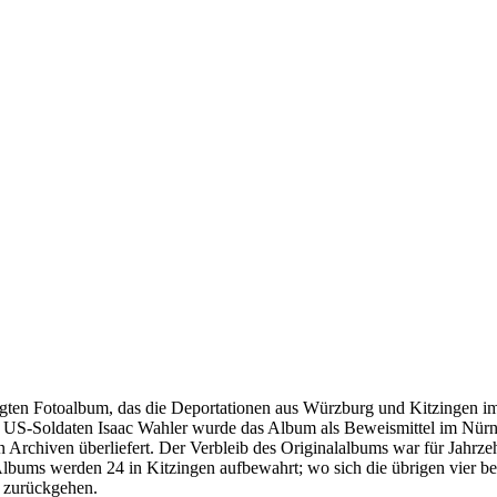
igten Fotoalbum, das die Deportationen aus Würzburg und Kitzingen 
 US-Soldaten Isaac Wahler wurde das Album als Beweismittel im Nür
Archiven überliefert. Der Verbleib des Originalalbums war für Jahrzeh
bums werden 24 in Kitzingen aufbewahrt; wo sich die übrigen vier befi
 zurückgehen.