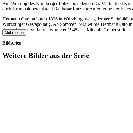
Auf Weisung des Nürnberger Polizeipräsidenten Dr. Martin hielt Kri
auch Kriminaloberassistent Balthasar Lutz zur Anfertigung der Fotos 
Hermann Otto, geboren 1896 in Würzburg, war gelernter Steinbildhauer
Würzburger Gestapo tätig. Ab Sommer 1942 wurde Hermann Otto in das b
Spruchkammerverfahren wurde er 1948 als „Mitläufer“ eingestuft.
Mehr lesen
Bildserien
Weitere Bilder aus der Serie
1942
Kitzingen
1942
Kitzingen
1942
Kitzingen
1942
Kitzingen
1942
Kitzingen
1942
Kitzingen
1942
Kitzingen
1942
Kitzingen
1942
Kitzingen
1942
Kitzingen
1942
Kitzingen
1942
Kitzingen
1942
Kitzingen