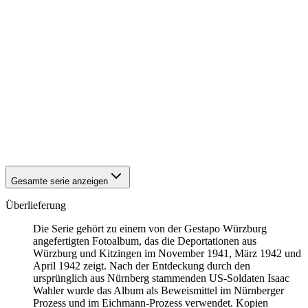
1942
Kitzingen
1942
Kitzingen
1942
Kitzingen
1942
Kitzingen
1942
Kitzingen
1942
Kitzingen
1942
Kitzingen
1942
Kitzingen
1942
Kitzingen
1942
Kitzingen
1942
Kitzingen
1942
Kitzingen
Gesamte serie anzeigen
Überlieferung
Die Serie gehört zu einem von der Gestapo Würzburg
angefertigten Fotoalbum, das die Deportationen aus
Würzburg und Kitzingen im November 1941, März 1942 und
April 1942 zeigt. Nach der Entdeckung durch den
ursprünglich aus Nürnberg stammenden US-Soldaten Isaac
Wahler wurde das Album als Beweismittel im Nürnberger
Prozess und im Eichmann-Prozess verwendet. Kopien