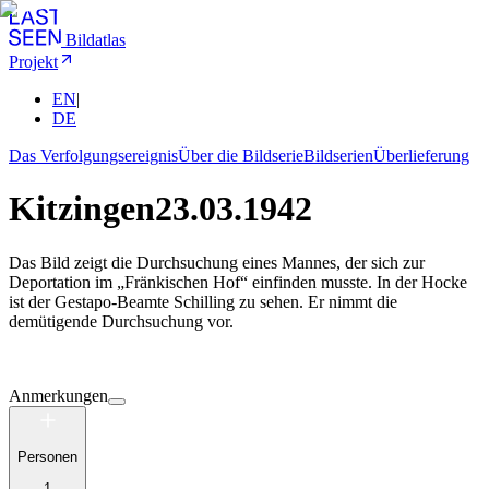
Bildatlas
Projekt
EN
|
DE
Das Verfolgungsereignis
Über die Bildserie
Bildserien
Überlieferung
Kitzingen
23.03.1942
Das Bild zeigt die Durchsuchung eines Mannes, der sich zur
Deportation im „Fränkischen Hof“ einfinden musste. In der Hocke
ist der Gestapo-Beamte Schilling zu sehen. Er nimmt die
demütigende Durchsuchung vor.
Anmerkungen
Personen
1