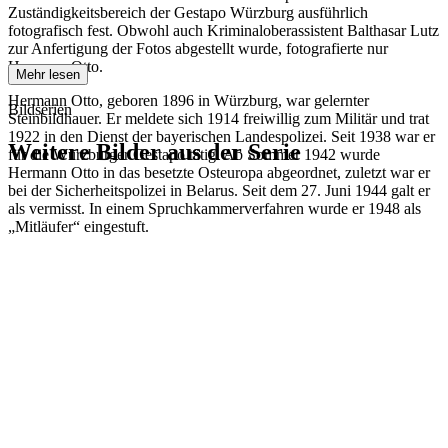
Zuständigkeitsbereich der Gestapo Würzburg ausführlich
fotografisch fest. Obwohl auch Kriminaloberassistent Balthasar Lutz
zur Anfertigung der Fotos abgestellt wurde, fotografierte nur
Hermann Otto.
Mehr lesen
Hermann Otto, geboren 1896 in Würzburg, war gelernter
Bildserien
Steinbildhauer. Er meldete sich 1914 freiwillig zum Militär und trat
1922 in den Dienst der bayerischen Landespolizei. Seit 1938 war er
Weitere Bilder aus der Serie
für die Würzburger Gestapo tätig. Ab Sommer 1942 wurde
Hermann Otto in das besetzte Osteuropa abgeordnet, zuletzt war er
bei der Sicherheitspolizei in Belarus. Seit dem 27. Juni 1944 galt er
1942
Kitzingen
als vermisst. In einem Spruchkammerverfahren wurde er 1948 als
1942
Kitzingen
„Mitläufer“ eingestuft.
1942
Kitzingen
1942
Kitzingen
1942
Kitzingen
1942
Kitzingen
1942
Kitzingen
1942
Kitzingen
1942
Kitzingen
1942
Kitzingen
1942
Kitzingen
1942
Kitzingen
1942
Kitzingen
1942
Kitzingen
1942
Kitzingen