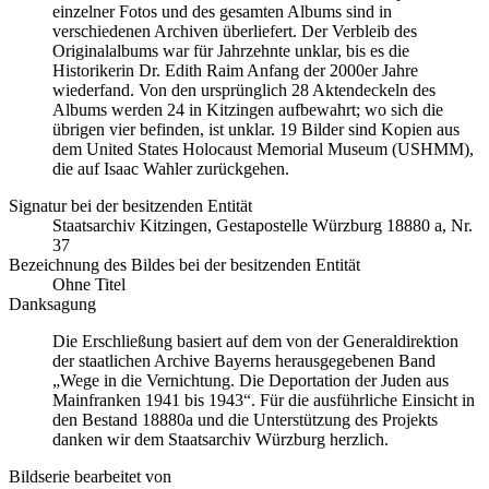
einzelner Fotos und des gesamten Albums sind in
verschiedenen Archiven überliefert. Der Verbleib des
Originalalbums war für Jahrzehnte unklar, bis es die
Historikerin Dr. Edith Raim Anfang der 2000er Jahre
wiederfand. Von den ursprünglich 28 Aktendeckeln des
Albums werden 24 in Kitzingen aufbewahrt; wo sich die
übrigen vier befinden, ist unklar. 19 Bilder sind Kopien aus
dem United States Holocaust Memorial Museum
(USHMM),
die auf Isaac Wahler zurückgehen.
Signatur bei der besitzenden Entität
Staatsarchiv Kitzingen, Gestapostelle Würzburg 18880 a, Nr.
37
Bezeichnung des Bildes bei der besitzenden Entität
Ohne Titel
Danksagung
Die Erschließung basiert auf dem von der Generaldirektion
der staatlichen Archive Bayerns herausgegebenen Band
„Wege in die Vernichtung. Die Deportation der Juden aus
Mainfranken 1941 bis 1943“. Für die ausführliche Einsicht in
den Bestand 18880a und die Unterstützung des Projekts
danken wir dem Staatsarchiv Würzburg herzlich.
Bildserie bearbeitet von