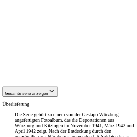
1942
Kitzingen
1942
Kitzingen
1942
Kitzingen
1942
Kitzingen
1942
Kitzingen
1942
Kitzingen
1942
Kitzingen
1942
Kitzingen
1942
Kitzingen
1942
Kitzingen
1942
Kitzingen
1942
Kitzingen
1942
Kitzingen
1942
Kitzingen
Gesamte serie anzeigen
Überlieferung
Die Serie gehört zu einem von der Gestapo Würzburg
angefertigten Fotoalbum, das die Deportationen aus
Würzburg und Kitzingen im November 1941, März 1942 und
April 1942 zeigt. Nach der Entdeckung durch den
ursprünglich aus Nürnberg stammenden US-Soldaten Isaac