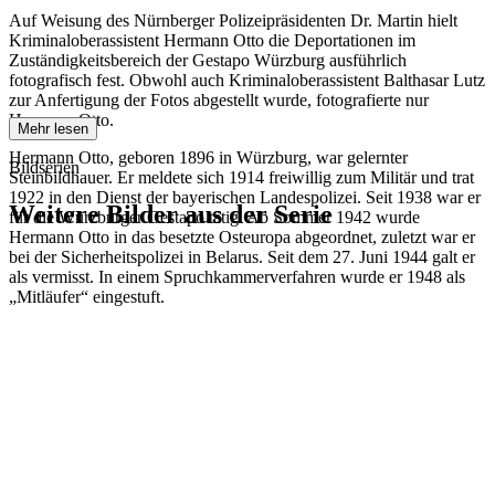
Auf Weisung des Nürnberger Polizeipräsidenten Dr. Martin hielt
Kriminaloberassistent Hermann Otto die Deportationen im
Zuständigkeitsbereich der Gestapo Würzburg ausführlich
fotografisch fest. Obwohl auch Kriminaloberassistent Balthasar Lutz
zur Anfertigung der Fotos abgestellt wurde, fotografierte nur
Hermann Otto.
Mehr lesen
Hermann Otto, geboren 1896 in Würzburg, war gelernter
Bildserien
Steinbildhauer. Er meldete sich 1914 freiwillig zum Militär und trat
1922 in den Dienst der bayerischen Landespolizei. Seit 1938 war er
Weitere Bilder aus der Serie
für die Würzburger Gestapo tätig. Ab Sommer 1942 wurde
Hermann Otto in das besetzte Osteuropa abgeordnet, zuletzt war er
bei der Sicherheitspolizei in Belarus. Seit dem 27. Juni 1944 galt er
1942
Kitzingen
als vermisst. In einem Spruchkammerverfahren wurde er 1948 als
1942
Kitzingen
„Mitläufer“ eingestuft.
1942
Kitzingen
1942
Kitzingen
1942
Kitzingen
1942
Kitzingen
1942
Kitzingen
1942
Kitzingen
1942
Kitzingen
1942
Kitzingen
1942
Kitzingen
1942
Kitzingen