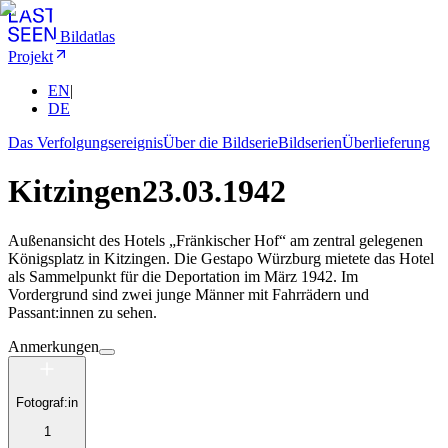
Bildatlas
Projekt
EN
|
DE
Das Verfolgungsereignis
Über die Bildserie
Bildserien
Überlieferung
Kitzingen
23.03.1942
Außenansicht des Hotels „Fränkischer Hof“ am zentral gelegenen
Königsplatz in Kitzingen. Die Gestapo Würzburg mietete das Hotel
als Sammelpunkt für die Deportation im März 1942. Im
Vordergrund sind zwei junge Männer mit Fahrrädern und
Passant:innen zu sehen.
Anmerkungen
Fotograf:in
1