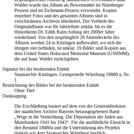
Wahler wurde das Album als Beweismittel im Nürnberger
Prozess und im Eichmann-Prozess verwendet. Kopien
einzelner Fotos und des gesamten Albums sind in
verschiedenen Archiven überliefert. Der Verbleib des
Originalalbums war für Jahrzehnte unklar, bis es die
Historikerin Dr. Edith Raim Anfang der 2000er Jahre
wiederfand. Von den ursprünglich 28 Aktendeckeln des
Albums werden 24 in Kitzingen aufbewahrt; wo sich die
übrigen vier befinden, ist unklar. 19 Bilder sind Kopien aus
dem United States Holocaust Memorial Museum
(USHMM),
die auf Isaac Wahler zurückgehen.
Signatur bei der besitzenden Entität
Staatsarchiv Kitzingen, Gestapostelle Würzburg 18880 a, Nr.
1
Bezeichnung des Bildes bei der besitzenden Entität
Ohne Titel
Danksagung
Die Erschließung basiert auf dem von der Generaldirektion
der staatlichen Archive Bayerns herausgegebenen Band
„Wege in die Vernichtung. Die Deportation der Juden aus
Mainfranken 1941 bis 1943“. Für die ausführliche Einsicht in
den Bestand 18880a und die Unterstützung des Projekts
danken wir dem Staatsarchiv Würzburg herzlich.