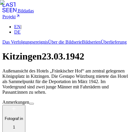
Bildatlas
Projekt
EN
|
DE
Das Verfolgungsereignis
Über die Bildserie
Bildserien
Überlieferung
Kitzingen
23.03.1942
Außenansicht des Hotels „Fränkischer Hof“ am zentral gelegenen
Königsplatz in Kitzingen. Die Gestapo Würzburg mietete das Hotel
als Sammelpunkt für die Deportation im März 1942. Im
Vordergrund sind zwei junge Männer mit Fahrrädern und
Passant:innen zu sehen.
Anmerkungen
Fotograf:in
1