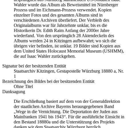
Wahler wurde das Album als Beweismittel im Nürnberger
Prozess und im Eichmann-Prozess verwendet. Kopien
einzelner Fotos und des gesamten Albums sind in
verschiedenen Archiven überliefert. Der Verbleib des
Originalalbums war für Jahrzehnte unklar, bis es die
Historikerin Dr. Edith Raim Anfang der 2000er Jahre
wiederfand. Von den ursprünglich 28 Aktendeckeln des
Albums werden 24 in Kitzingen aufbewahrt; wo sich die
übrigen vier befinden, ist unklar. 19 Bilder sind Kopien aus
dem United States Holocaust Memorial Museum
(USHMM),
die auf Isaac Wahler zurückgehen.
Signatur bei der besitzenden Entität
Staatsarchiv Kitzingen, Gestapostelle Würzburg 18880 a, Nr.
1
Bezeichnung des Bildes bei der besitzenden Entität
Ohne Titel
Danksagung
Die Erschließung basiert auf dem von der Generaldirektion
der staatlichen Archive Bayerns herausgegebenen Band
„Wege in die Vernichtung. Die Deportation der Juden aus
Mainfranken 1941 bis 1943“. Für die ausführliche Einsicht in
den Bestand 18880a und die Unterstützung des Projekts
danken wir dem Staatsarchiv Würzburg herzlich.