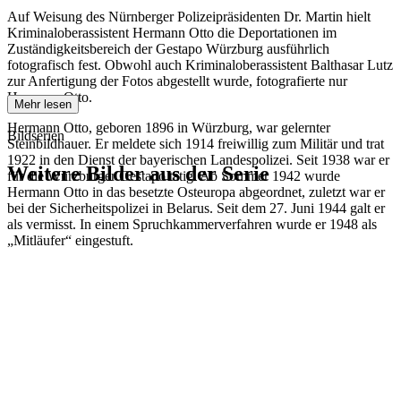
Auf Weisung des Nürnberger Polizeipräsidenten Dr. Martin hielt
Kriminaloberassistent Hermann Otto die Deportationen im
Zuständigkeitsbereich der Gestapo Würzburg ausführlich
fotografisch fest. Obwohl auch Kriminaloberassistent Balthasar Lutz
zur Anfertigung der Fotos abgestellt wurde, fotografierte nur
Hermann Otto.
Mehr lesen
Hermann Otto, geboren 1896 in Würzburg, war gelernter
Bildserien
Steinbildhauer. Er meldete sich 1914 freiwillig zum Militär und trat
1922 in den Dienst der bayerischen Landespolizei. Seit 1938 war er
Weitere Bilder aus der Serie
für die Würzburger Gestapo tätig. Ab Sommer 1942 wurde
Hermann Otto in das besetzte Osteuropa abgeordnet, zuletzt war er
bei der Sicherheitspolizei in Belarus. Seit dem 27. Juni 1944 galt er
1942
Kitzingen
als vermisst. In einem Spruchkammerverfahren wurde er 1948 als
1942
Kitzingen
„Mitläufer“ eingestuft.
1942
Kitzingen
1942
Kitzingen
1942
Kitzingen
1942
Kitzingen
1942
Kitzingen
1942
Kitzingen
1942
Kitzingen
1942
Kitzingen
1942
Kitzingen
1942
Kitzingen