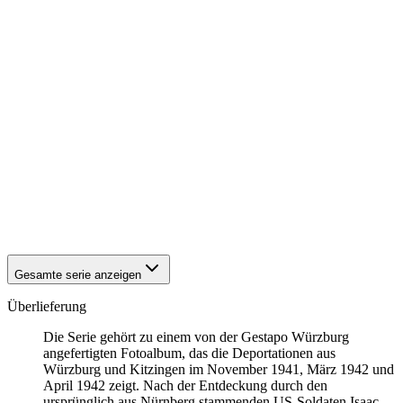
1942
Kitzingen
1942
Kitzingen
1942
Kitzingen
1942
Kitzingen
1942
Kitzingen
1942
Kitzingen
1942
Kitzingen
1942
Kitzingen
1942
Kitzingen
1942
Kitzingen
1942
Kitzingen
1942
Kitzingen
1942
Kitzingen
1942
Kitzingen
Gesamte serie anzeigen
Überlieferung
Die Serie gehört zu einem von der Gestapo Würzburg
angefertigten Fotoalbum, das die Deportationen aus
Würzburg und Kitzingen im November 1941, März 1942 und
April 1942 zeigt. Nach der Entdeckung durch den
ursprünglich aus Nürnberg stammenden US-Soldaten Isaac