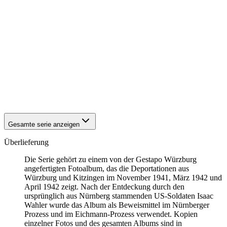
1942
Kitzingen
1942
Kitzingen
1942
Kitzingen
1942
Kitzingen
1942
Kitzingen
1942
Kitzingen
1942
Kitzingen
1942
Kitzingen
1942
Kitzingen
1942
Kitzingen
1942
Kitzingen
Gesamte serie anzeigen
Überlieferung
Die Serie gehört zu einem von der Gestapo Würzburg
angefertigten Fotoalbum, das die Deportationen aus
Würzburg und Kitzingen im November 1941, März 1942 und
April 1942 zeigt. Nach der Entdeckung durch den
ursprünglich aus Nürnberg stammenden US-Soldaten Isaac
Wahler wurde das Album als Beweismittel im Nürnberger
Prozess und im Eichmann-Prozess verwendet. Kopien
einzelner Fotos und des gesamten Albums sind in