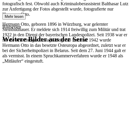
fotografisch fest. Obwohl auch Kriminaloberassistent Balthasar Lutz
zur Anfertigung der Fotos abgestellt wurde, fotografierte nur
Hermann Otto.
Mehr lesen
Hermann Otto, geboren 1896 in Würzburg, war gelernter
Bildserien
Steinbildhauer. Er meldete sich 1914 freiwillig zum Militär und trat
1922 in den Dienst der bayerischen Landespolizei. Seit 1938 war er
Weitere Bilder aus der Serie
für die Würzburger Gestapo tätig. Ab Sommer 1942 wurde
Hermann Otto in das besetzte Osteuropa abgeordnet, zuletzt war er
bei der Sicherheitspolizei in Belarus. Seit dem 27. Juni 1944 galt er
1942
Kitzingen
als vermisst. In einem Spruchkammerverfahren wurde er 1948 als
1942
Kitzingen
„Mitläufer“ eingestuft.
1942
Kitzingen
1942
Kitzingen
1942
Kitzingen
1942
Kitzingen
1942
Kitzingen
1942
Kitzingen
1942
Kitzingen
1942
Kitzingen
1942
Kitzingen
1942
Kitzingen
1942
Kitzingen
1942
Kitzingen
1942
Kitzingen
1942
Kitzingen