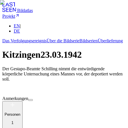
Bildatlas
Projekt
EN
|
DE
Das Verfolgungsereignis
Über die Bildserie
Bildserien
Überlieferung
Kitzingen
23.03.1942
Der Gestapo-Beamte Schilling nimmt die entwürdigende
körperliche Untersuchung eines Mannes vor, der deportiert werden
soll.
Anmerkungen
Personen
1