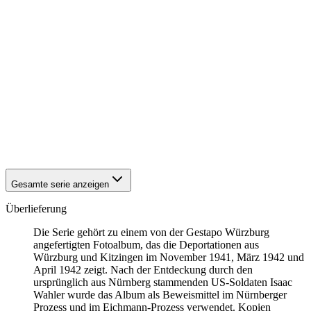
1942
Kitzingen
1942
Kitzingen
1942
Kitzingen
1942
Kitzingen
1942
Kitzingen
1942
Kitzingen
1942
Kitzingen
1942
Kitzingen
1942
Kitzingen
1942
Kitzingen
1942
Kitzingen
1942
Kitzingen
Gesamte serie anzeigen
Überlieferung
Die Serie gehört zu einem von der Gestapo Würzburg
angefertigten Fotoalbum, das die Deportationen aus
Würzburg und Kitzingen im November 1941, März 1942 und
April 1942 zeigt. Nach der Entdeckung durch den
ursprünglich aus Nürnberg stammenden US-Soldaten Isaac
Wahler wurde das Album als Beweismittel im Nürnberger
Prozess und im Eichmann-Prozess verwendet. Kopien