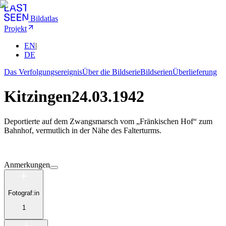
Bildatlas
Projekt
EN
|
DE
Das Verfolgungsereignis
Über die Bildserie
Bildserien
Überlieferung
Kitzingen
24.03.1942
Deportierte auf dem Zwangsmarsch vom „Fränkischen Hof“ zum
Bahnhof, vermutlich in der Nähe des Falterturms.
Anmerkungen
Fotograf:in
1