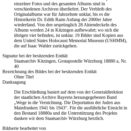
einzelner Fotos und des gesamten Albums sind in
verschiedenen Archiven überliefert. Der Verbleib des
Originalalbums war für Jahrzehnte unklar, bis es die
Historikerin Dr. Edith Raim Anfang der 2000er Jahre
wiederfand. Von den ursprünglich 28 Aktendeckeln des
Albums werden 24 in Kitzingen aufbewahrt; wo sich die
übrigen vier befinden, ist unklar. 19 Bilder sind Kopien aus
dem United States Holocaust Memorial Museum
(USHMM),
die auf Isaac Wahler zurückgehen.
Signatur bei der besitzenden Entität
Staatsarchiv Kitzingen, Gestapostelle Würzburg 18880 a, Nr.
40
Bezeichnung des Bildes bei der besitzenden Entität
Ohne Titel
Danksagung
Die Erschließung basiert auf dem von der Generaldirektion
der staatlichen Archive Bayerns herausgegebenen Band
„Wege in die Vernichtung. Die Deportation der Juden aus
Mainfranken 1941 bis 1943“. Für die ausführliche Einsicht in
den Bestand 18880a und die Unterstützung des Projekts
danken wir dem Staatsarchiv Würzburg herzlich.
Bildserie bearbeitet von