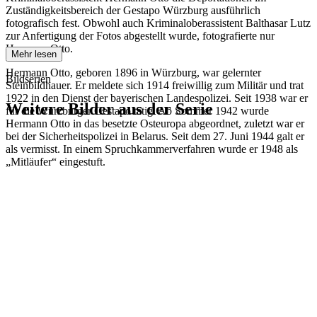
Zuständigkeitsbereich der Gestapo Würzburg ausführlich
fotografisch fest. Obwohl auch Kriminaloberassistent Balthasar Lutz
zur Anfertigung der Fotos abgestellt wurde, fotografierte nur
Hermann Otto.
Mehr lesen
Hermann Otto, geboren 1896 in Würzburg, war gelernter
Bildserien
Steinbildhauer. Er meldete sich 1914 freiwillig zum Militär und trat
1922 in den Dienst der bayerischen Landespolizei. Seit 1938 war er
Weitere Bilder aus der Serie
für die Würzburger Gestapo tätig. Ab Sommer 1942 wurde
Hermann Otto in das besetzte Osteuropa abgeordnet, zuletzt war er
bei der Sicherheitspolizei in Belarus. Seit dem 27. Juni 1944 galt er
1942
Kitzingen
als vermisst. In einem Spruchkammerverfahren wurde er 1948 als
1942
Kitzingen
„Mitläufer“ eingestuft.
1942
Kitzingen
1942
Kitzingen
1942
Kitzingen
1942
Kitzingen
1942
Kitzingen
1942
Kitzingen
1942
Kitzingen
1942
Kitzingen
1942
Kitzingen
1942
Kitzingen
1942
Kitzingen
1942
Kitzingen