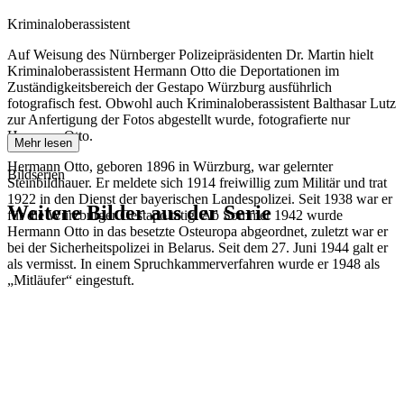
Kriminaloberassistent
Auf Weisung des Nürnberger Polizeipräsidenten Dr. Martin hielt
Kriminaloberassistent Hermann Otto die Deportationen im
Zuständigkeitsbereich der Gestapo Würzburg ausführlich
fotografisch fest. Obwohl auch Kriminaloberassistent Balthasar Lutz
zur Anfertigung der Fotos abgestellt wurde, fotografierte nur
Hermann Otto.
Mehr lesen
Hermann Otto, geboren 1896 in Würzburg, war gelernter
Bildserien
Steinbildhauer. Er meldete sich 1914 freiwillig zum Militär und trat
1922 in den Dienst der bayerischen Landespolizei. Seit 1938 war er
Weitere Bilder aus der Serie
für die Würzburger Gestapo tätig. Ab Sommer 1942 wurde
Hermann Otto in das besetzte Osteuropa abgeordnet, zuletzt war er
bei der Sicherheitspolizei in Belarus. Seit dem 27. Juni 1944 galt er
1942
Kitzingen
als vermisst. In einem Spruchkammerverfahren wurde er 1948 als
1942
Kitzingen
„Mitläufer“ eingestuft.
1942
Kitzingen
1942
Kitzingen
1942
Kitzingen
1942
Kitzingen
1942
Kitzingen
1942
Kitzingen
1942
Kitzingen
1942
Kitzingen