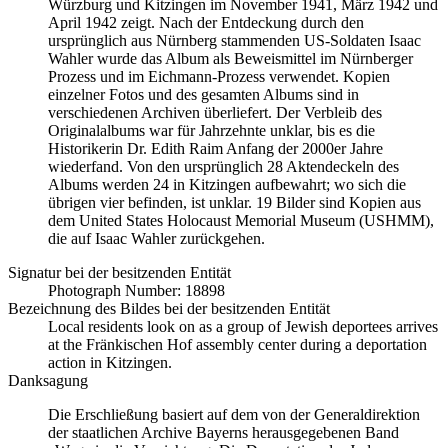
Würzburg und Kitzingen im November 1941, März 1942 und
April 1942 zeigt. Nach der Entdeckung durch den
ursprünglich aus Nürnberg stammenden US-Soldaten Isaac
Wahler wurde das Album als Beweismittel im Nürnberger
Prozess und im Eichmann-Prozess verwendet. Kopien
einzelner Fotos und des gesamten Albums sind in
verschiedenen Archiven überliefert. Der Verbleib des
Originalalbums war für Jahrzehnte unklar, bis es die
Historikerin Dr. Edith Raim Anfang der 2000er Jahre
wiederfand. Von den ursprünglich 28 Aktendeckeln des
Albums werden 24 in Kitzingen aufbewahrt; wo sich die
übrigen vier befinden, ist unklar. 19 Bilder sind Kopien aus
dem United States Holocaust Memorial Museum
(USHMM),
die auf Isaac Wahler zurückgehen.
Signatur bei der besitzenden Entität
Photograph Number: 18898
Bezeichnung des Bildes bei der besitzenden Entität
Local residents look on as a group of Jewish deportees arrives
at the Fränkischen Hof assembly center during a deportation
action in Kitzingen.
Danksagung
Die Erschließung basiert auf dem von der Generaldirektion
der staatlichen Archive Bayerns herausgegebenen Band