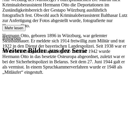
Kriminaloberassistent Hermann Otto die Deportationen im
Zuständigkeitsbereich der Gestapo Würzburg ausführlich
fotografisch fest. Obwohl auch Kriminaloberassistent Balthasar Lutz
zur Anfertigung der Fotos abgestellt wurde, fotografierte nur
Hermann Otto.
Mehr lesen
Hermann Otto, geboren 1896 in Würzburg, war gelernter
Bildserien
Steinbildhauer. Er meldete sich 1914 freiwillig zum Militär und trat
1922 in den Dienst der bayerischen Landespolizei. Seit 1938 war er
Weitere Bilder aus der Serie
für die Würzburger Gestapo tätig. Ab Sommer 1942 wurde
Hermann Otto in das besetzte Osteuropa abgeordnet, zuletzt war er
bei der Sicherheitspolizei in Belarus. Seit dem 27. Juni 1944 galt er
1942
Kitzingen
als vermisst. In einem Spruchkammerverfahren wurde er 1948 als
1942
Kitzingen
„Mitläufer“ eingestuft.
1942
Kitzingen
1942
Kitzingen
1942
Kitzingen
1942
Kitzingen
1942
Kitzingen
1942
Kitzingen
1942
Kitzingen
1942
Kitzingen
1942
Kitzingen
1942
Kitzingen
1942
Kitzingen