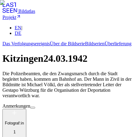
Bildatlas
Projekt
EN
|
DE
Das Verfolgungsereignis
Über die Bildserie
Bildserien
Überlieferung
Kitzingen
24.03.1942
Die Polizeibeamten, die den Zwangsmarsch durch die Stadt
begleitet haben, kommen am Bahnhof an. Der Mann in Zivil in der
Bildmitte ist Michael Völkl, der als stellvertretender Leiter der
Gestapo Würzburg für die Organisation der Deportation
verantwortlich war.
Anmerkungen
Fotograf:in
1