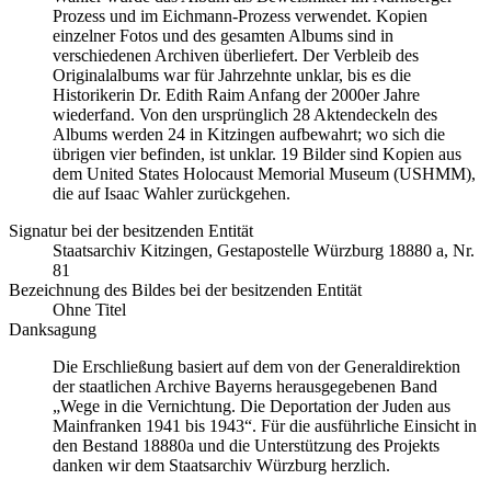
Prozess und im Eichmann-Prozess verwendet. Kopien
einzelner Fotos und des gesamten Albums sind in
verschiedenen Archiven überliefert. Der Verbleib des
Originalalbums war für Jahrzehnte unklar, bis es die
Historikerin Dr. Edith Raim Anfang der 2000er Jahre
wiederfand. Von den ursprünglich 28 Aktendeckeln des
Albums werden 24 in Kitzingen aufbewahrt; wo sich die
übrigen vier befinden, ist unklar. 19 Bilder sind Kopien aus
dem United States Holocaust Memorial Museum
(USHMM),
die auf Isaac Wahler zurückgehen.
Signatur bei der besitzenden Entität
Staatsarchiv Kitzingen, Gestapostelle Würzburg 18880 a, Nr.
81
Bezeichnung des Bildes bei der besitzenden Entität
Ohne Titel
Danksagung
Die Erschließung basiert auf dem von der Generaldirektion
der staatlichen Archive Bayerns herausgegebenen Band
„Wege in die Vernichtung. Die Deportation der Juden aus
Mainfranken 1941 bis 1943“. Für die ausführliche Einsicht in
den Bestand 18880a und die Unterstützung des Projekts
danken wir dem Staatsarchiv Würzburg herzlich.