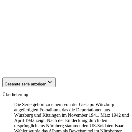
1942
Kitzingen
1942
Kitzingen
1942
Kitzingen
1942
Kitzingen
1942
Kitzingen
1942
Kitzingen
1942
Kitzingen
1942
Kitzingen
1942
Kitzingen
1942
Kitzingen
1942
Kitzingen
1942
Kitzingen
1942
Kitzingen
Gesamte serie anzeigen
Überlieferung
Die Serie gehört zu einem von der Gestapo Würzburg
angefertigten Fotoalbum, das die Deportationen aus
Würzburg und Kitzingen im November 1941, März 1942 und
April 1942 zeigt. Nach der Entdeckung durch den
ursprünglich aus Nürnberg stammenden US-Soldaten Isaac
Wahler wurde das Album als Beweismittel im Nürnberger