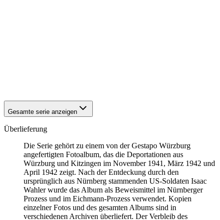
1942
Kitzingen
1942
Kitzingen
1942
Kitzingen
1942
Kitzingen
1942
Kitzingen
1942
Kitzingen
1942
Kitzingen
1942
Kitzingen
1942
Kitzingen
1942
Kitzingen
Gesamte serie anzeigen
Überlieferung
Die Serie gehört zu einem von der Gestapo Würzburg
angefertigten Fotoalbum, das die Deportationen aus
Würzburg und Kitzingen im November 1941, März 1942 und
April 1942 zeigt. Nach der Entdeckung durch den
ursprünglich aus Nürnberg stammenden US-Soldaten Isaac
Wahler wurde das Album als Beweismittel im Nürnberger
Prozess und im Eichmann-Prozess verwendet. Kopien
einzelner Fotos und des gesamten Albums sind in
verschiedenen Archiven überliefert. Der Verbleib des