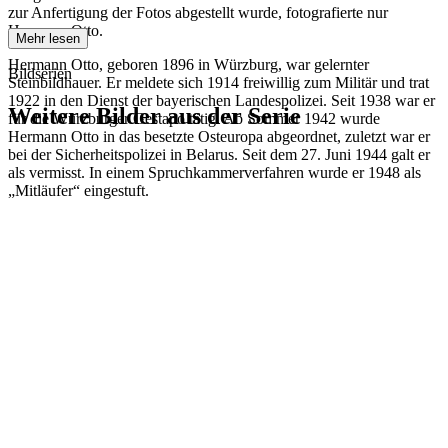
zur Anfertigung der Fotos abgestellt wurde, fotografierte nur
Hermann Otto.
Mehr lesen
Hermann Otto, geboren 1896 in Würzburg, war gelernter
Bildserien
Steinbildhauer. Er meldete sich 1914 freiwillig zum Militär und trat
1922 in den Dienst der bayerischen Landespolizei. Seit 1938 war er
Weitere Bilder aus der Serie
für die Würzburger Gestapo tätig. Ab Sommer 1942 wurde
Hermann Otto in das besetzte Osteuropa abgeordnet, zuletzt war er
bei der Sicherheitspolizei in Belarus. Seit dem 27. Juni 1944 galt er
1942
Kitzingen
als vermisst. In einem Spruchkammerverfahren wurde er 1948 als
1942
Kitzingen
„Mitläufer“ eingestuft.
1942
Kitzingen
1942
Kitzingen
1942
Kitzingen
1942
Kitzingen
1942
Kitzingen
1942
Kitzingen
1942
Kitzingen
1942
Kitzingen
1942
Kitzingen
1942
Kitzingen
1942
Kitzingen
1942
Kitzingen
1942
Kitzingen
1942
Kitzingen
1942
Kitzingen