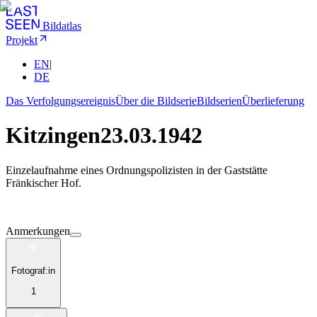
Bildatlas
Projekt
EN
|
DE
Das Verfolgungsereignis
Über die Bildserie
Bildserien
Überlieferung
Kitzingen
23.03.1942
Einzelaufnahme eines Ordnungspolizisten in der Gaststätte
Fränkischer Hof.
Anmerkungen
Fotograf:in
1