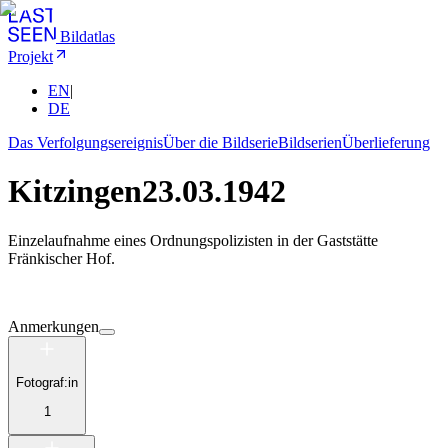
Bildatlas
Projekt
EN
|
DE
Das Verfolgungsereignis
Über die Bildserie
Bildserien
Überlieferung
Kitzingen
23.03.1942
Einzelaufnahme eines Ordnungspolizisten in der Gaststätte
Fränkischer Hof.
Anmerkungen
Fotograf:in
1