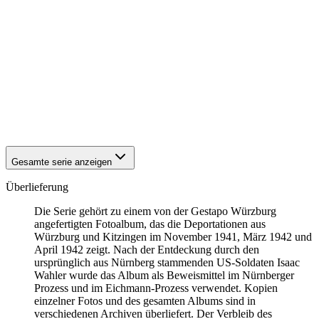
1942
Kitzingen
1942
Kitzingen
1942
Kitzingen
1942
Kitzingen
1942
Kitzingen
1942
Kitzingen
1942
Kitzingen
1942
Kitzingen
1942
Kitzingen
1942
Kitzingen
Gesamte serie anzeigen
Überlieferung
Die Serie gehört zu einem von der Gestapo Würzburg
angefertigten Fotoalbum, das die Deportationen aus
Würzburg und Kitzingen im November 1941, März 1942 und
April 1942 zeigt. Nach der Entdeckung durch den
ursprünglich aus Nürnberg stammenden US-Soldaten Isaac
Wahler wurde das Album als Beweismittel im Nürnberger
Prozess und im Eichmann-Prozess verwendet. Kopien
einzelner Fotos und des gesamten Albums sind in
verschiedenen Archiven überliefert. Der Verbleib des