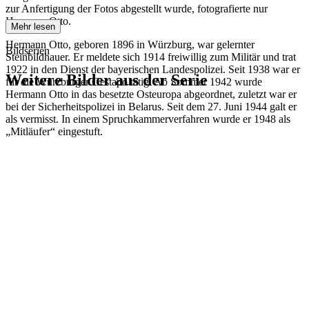
zur Anfertigung der Fotos abgestellt wurde, fotografierte nur
Hermann Otto.
Mehr lesen
Hermann Otto, geboren 1896 in Würzburg, war gelernter
Bildserien
Steinbildhauer. Er meldete sich 1914 freiwillig zum Militär und trat
1922 in den Dienst der bayerischen Landespolizei. Seit 1938 war er
Weitere Bilder aus der Serie
für die Würzburger Gestapo tätig. Ab Sommer 1942 wurde
Hermann Otto in das besetzte Osteuropa abgeordnet, zuletzt war er
bei der Sicherheitspolizei in Belarus. Seit dem 27. Juni 1944 galt er
1942
Kitzingen
als vermisst. In einem Spruchkammerverfahren wurde er 1948 als
1942
Kitzingen
„Mitläufer“ eingestuft.
1942
Kitzingen
1942
Kitzingen
1942
Kitzingen
1942
Kitzingen
1942
Kitzingen
1942
Kitzingen
1942
Kitzingen
1942
Kitzingen
1942
Kitzingen
1942
Kitzingen
1942
Kitzingen
1942
Kitzingen
1942
Kitzingen
1942
Kitzingen
1942
Kitzingen