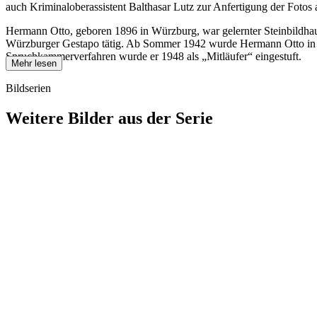
auch Kriminaloberassistent Balthasar Lutz zur Anfertigung der Fotos 
Hermann Otto, geboren 1896 in Würzburg, war gelernter Steinbildhauer
Würzburger Gestapo tätig. Ab Sommer 1942 wurde Hermann Otto in das b
Spruchkammerverfahren wurde er 1948 als „Mitläufer“ eingestuft.
Mehr lesen
Bildserien
Weitere Bilder aus der Serie
1942
Kitzingen
1942
Kitzingen
1942
Kitzingen
1942
Kitzingen
1942
Kitzingen
1942
Kitzingen
1942
Kitzingen
1942
Kitzingen
1942
Kitzingen
1942
Kitzingen
1942
Kitzingen
1942
Kitzingen
1942
Kitzingen
1942
Kitzingen