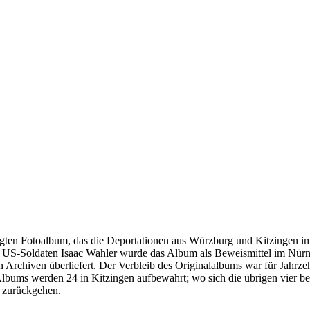
igten Fotoalbum, das die Deportationen aus Würzburg und Kitzingen 
 US-Soldaten Isaac Wahler wurde das Album als Beweismittel im Nür
Archiven überliefert. Der Verbleib des Originalalbums war für Jahrzeh
bums werden 24 in Kitzingen aufbewahrt; wo sich die übrigen vier befi
 zurückgehen.