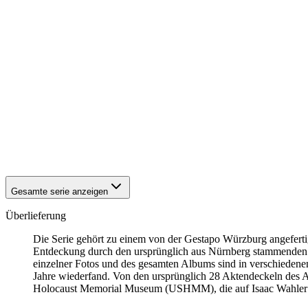
1942
Kitzingen
1942
Kitzingen
1942
Kitzingen
1942
Kitzingen
1942
Kitzingen
1942
Kitzingen
1942
Kitzingen
1942
Kitzingen
1942
Kitzingen
1942
Kitzingen
1942
Kitzingen
1942
Kitzingen
Gesamte serie anzeigen
Überlieferung
Die Serie gehört zu einem von der Gestapo Würzburg angefert
Entdeckung durch den ursprünglich aus Nürnberg stammenden
einzelner Fotos und des gesamten Albums sind in verschiedenen 
Jahre wiederfand. Von den ursprünglich 28 Aktendeckeln des Al
Holocaust Memorial Museum
(USHMM), die auf Isaac Wahler