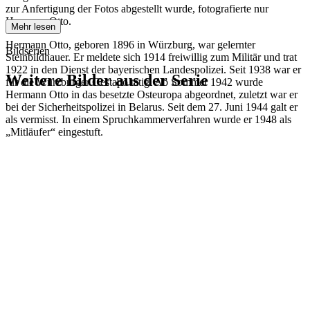
zur Anfertigung der Fotos abgestellt wurde, fotografierte nur
Hermann Otto.
Mehr lesen
Hermann Otto, geboren 1896 in Würzburg, war gelernter
Bildserien
Steinbildhauer. Er meldete sich 1914 freiwillig zum Militär und trat
1922 in den Dienst der bayerischen Landespolizei. Seit 1938 war er
Weitere Bilder aus der Serie
für die Würzburger Gestapo tätig. Ab Sommer 1942 wurde
Hermann Otto in das besetzte Osteuropa abgeordnet, zuletzt war er
bei der Sicherheitspolizei in Belarus. Seit dem 27. Juni 1944 galt er
1942
Kitzingen
als vermisst. In einem Spruchkammerverfahren wurde er 1948 als
1942
Kitzingen
„Mitläufer“ eingestuft.
1942
Kitzingen
1942
Kitzingen
1942
Kitzingen
1942
Kitzingen
1942
Kitzingen
1942
Kitzingen
1942
Kitzingen
1942
Kitzingen
1942
Kitzingen
1942
Kitzingen
1942
Kitzingen
1942
Kitzingen
1942
Kitzingen
1942
Kitzingen
1942
Kitzingen