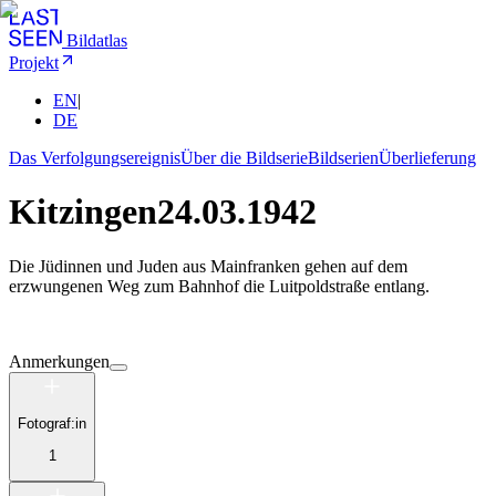
Bildatlas
Projekt
EN
|
DE
Das Verfolgungsereignis
Über die Bildserie
Bildserien
Überlieferung
Kitzingen
24.03.1942
Die Jüdinnen und Juden aus Mainfranken gehen auf dem
erzwungenen Weg zum Bahnhof die Luitpoldstraße entlang.
Anmerkungen
Fotograf:in
1