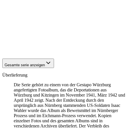
1942
Kitzingen
1942
Kitzingen
1942
Kitzingen
1942
Kitzingen
1942
Kitzingen
1942
Kitzingen
1942
Kitzingen
1942
Kitzingen
1942
Kitzingen
1942
Kitzingen
Gesamte serie anzeigen
Überlieferung
Die Serie gehört zu einem von der Gestapo Würzburg
angefertigten Fotoalbum, das die Deportationen aus
Würzburg und Kitzingen im November 1941, März 1942 und
April 1942 zeigt. Nach der Entdeckung durch den
ursprünglich aus Nürnberg stammenden US-Soldaten Isaac
Wahler wurde das Album als Beweismittel im Nürnberger
Prozess und im Eichmann-Prozess verwendet. Kopien
einzelner Fotos und des gesamten Albums sind in
verschiedenen Archiven überliefert. Der Verbleib des