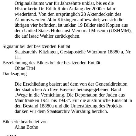
Originalalbums war für Jahrzehnte unklar, bis es die
Historikerin Dr. Edith Raim Anfang der 2000er Jahre
wiederfand. Von den ursprünglich 28 Aktendeckeln des
Albums werden 24 in Kitzingen aufbewahrt; wo sich die
übrigen vier befinden, ist unklar. 19 Bilder sind Kopien aus
dem United States Holocaust Memorial Museum
(USHMM),
die auf Isaac Wahler zurückgehen.
Signatur bei der besitzenden Entität
Staatsarchiv Kitzingen, Gestapostelle Würzburg 18880 a, Nr.
111
Bezeichnung des Bildes bei der besitzenden Entität
Ohne Titel
Danksagung
Die Erschließung basiert auf dem von der Generaldirektion
der staatlichen Archive Bayerns herausgegebenen Band
„Wege in die Vernichtung. Die Deportation der Juden aus
Mainfranken 1941 bis 1943“. Für die ausführliche Einsicht in
den Bestand 18880a und die Unterstützung des Projekts
danken wir dem Staatsarchiv Würzburg herzlich.
Bildserie bearbeitet von
Alina Bothe