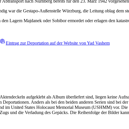
er Abtransport nach Nürnberg bereits für den 23. März 1942 vorgesehen
ndig war die Gestapo-Außenstelle Würzburg, die Leitung oblag dem stel
n den Lagern Majdanek oder Sobibor ermordet oder erlagen den katast
Eintrag zur Deportation auf der Website von Yad Vashem
 Aktendeckeln aufgeklebt als Album überliefert sind, liegen keine A
 Deportationen. Anders als bei den beiden anderen Serien sind bei de
gen und im United States Holocaust Memorial Museum (USHMM) vor. Die B
gs und die Verladung des Gepäcks. Die Reihenfolge der Bilder kann n