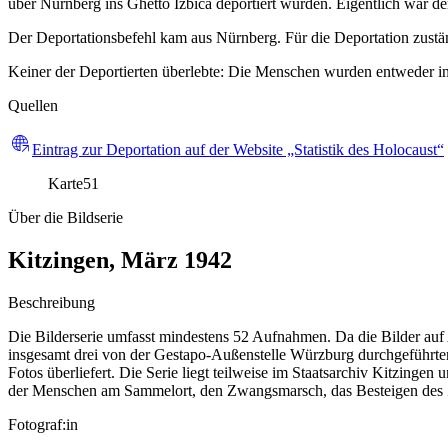
über Nürnberg ins Ghetto Izbica deportiert wurden. Eigentlich war d
Der Deportationsbefehl kam aus Nürnberg. Für die Deportation zustä
Keiner der Deportierten überlebte: Die Menschen wurden entweder i
Quellen
Eintrag zur Deportation auf der Website „Statistik des Holocaust“
Karte
51
Über die Bildserie
Kitzingen, März 1942
Beschreibung
Die Bilderserie umfasst mindestens 52 Aufnahmen. Da die Bilder auf
insgesamt drei von der Gestapo-Außenstelle Würzburg durchgeführten
Fotos überliefert. Die Serie liegt teilweise im Staatsarchiv Kitzin
der Menschen am Sammelort, den Zwangsmarsch, das Besteigen des Zu
Fotograf:in