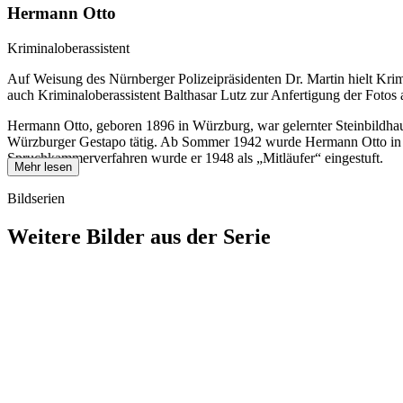
Hermann Otto
Kriminaloberassistent
Auf Weisung des Nürnberger Polizeipräsidenten Dr. Martin hielt Kri
auch Kriminaloberassistent Balthasar Lutz zur Anfertigung der Fotos 
Hermann Otto, geboren 1896 in Würzburg, war gelernter Steinbildhauer
Würzburger Gestapo tätig. Ab Sommer 1942 wurde Hermann Otto in das b
Spruchkammerverfahren wurde er 1948 als „Mitläufer“ eingestuft.
Mehr lesen
Bildserien
Weitere Bilder aus der Serie
1942
Kitzingen
1942
Kitzingen
1942
Kitzingen
1942
Kitzingen
1942
Kitzingen
1942
Kitzingen
1942
Kitzingen
1942
Kitzingen