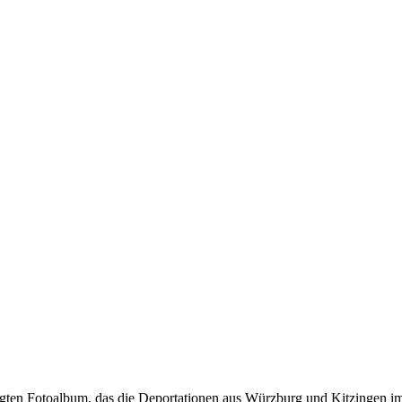
igten Fotoalbum, das die Deportationen aus Würzburg und Kitzingen 