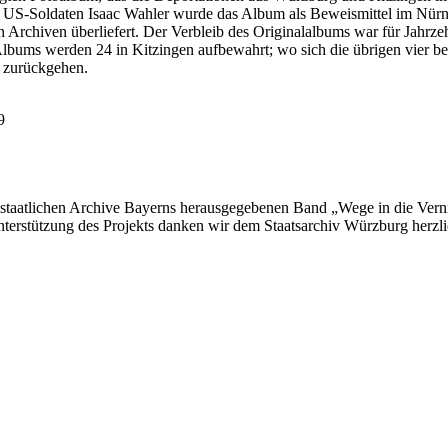
 US-Soldaten Isaac Wahler wurde das Album als Beweismittel im Nür
Archiven überliefert. Der Verbleib des Originalalbums war für Jahrzeh
bums werden 24 in Kitzingen aufbewahrt; wo sich die übrigen vier befi
 zurückgehen.
9
r staatlichen Archive Bayerns herausgegebenen Band „Wege in die Vern
nterstützung des Projekts danken wir dem Staatsarchiv Würzburg herzli