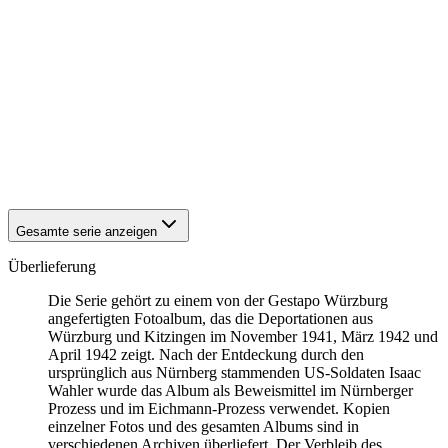
1942
Kitzingen
1942
Kitzingen
1942
Kitzingen
1942
Kitzingen
1942
Kitzingen
1942
Kitzingen
1942
Kitzingen
1942
Kitzingen
1942
Kitzingen
1942
Kitzingen
Gesamte serie anzeigen
Überlieferung
Die Serie gehört zu einem von der Gestapo Würzburg
angefertigten Fotoalbum, das die Deportationen aus
Würzburg und Kitzingen im November 1941, März 1942 und
April 1942 zeigt. Nach der Entdeckung durch den
ursprünglich aus Nürnberg stammenden US-Soldaten Isaac
Wahler wurde das Album als Beweismittel im Nürnberger
Prozess und im Eichmann-Prozess verwendet. Kopien
einzelner Fotos und des gesamten Albums sind in
verschiedenen Archiven überliefert. Der Verbleib des