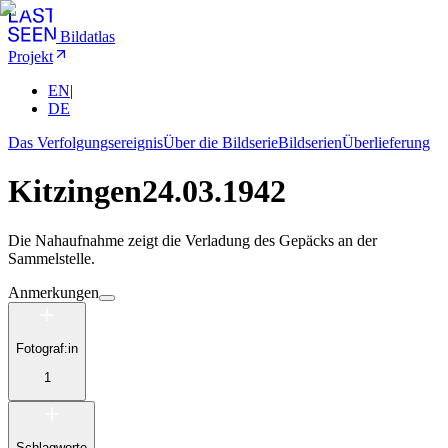
Bildatlas
Projekt
EN
|
DE
Das Verfolgungsereignis
Über die Bildserie
Bildserien
Überlieferung
Kitzingen
24.03.1942
Die Nahaufnahme zeigt die Verladung des Gepäcks an der
Sammelstelle.
Anmerkungen
Fotograf:in
1
Schlagworte