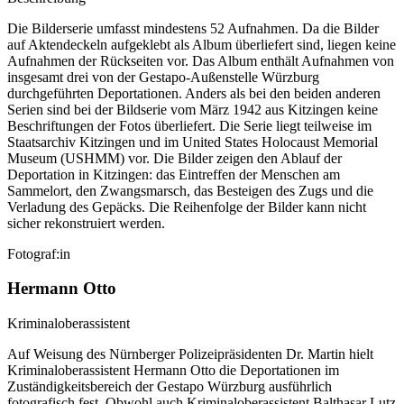
Die Bilderserie umfasst mindestens 52 Aufnahmen. Da die Bilder
auf Aktendeckeln aufgeklebt als Album überliefert sind, liegen keine
Aufnahmen der Rückseiten vor. Das Album enthält Aufnahmen von
insgesamt drei von der Gestapo-Außenstelle Würzburg
durchgeführten Deportationen. Anders als bei den beiden anderen
Serien sind bei der Bildserie vom März 1942 aus Kitzingen keine
Beschriftungen der Fotos überliefert. Die Serie liegt teilweise im
Staatsarchiv Kitzingen und im United States Holocaust Memorial
Museum (USHMM) vor. Die Bilder zeigen den Ablauf der
Deportation in Kitzingen: das Eintreffen der Menschen am
Sammelort, den Zwangsmarsch, das Besteigen des Zugs und die
Verladung des Gepäcks. Die Reihenfolge der Bilder kann nicht
sicher rekonstruiert werden.
Fotograf:in
Hermann Otto
Kriminaloberassistent
Auf Weisung des Nürnberger Polizeipräsidenten Dr. Martin hielt
Kriminaloberassistent Hermann Otto die Deportationen im
Zuständigkeitsbereich der Gestapo Würzburg ausführlich
fotografisch fest. Obwohl auch Kriminaloberassistent Balthasar Lutz