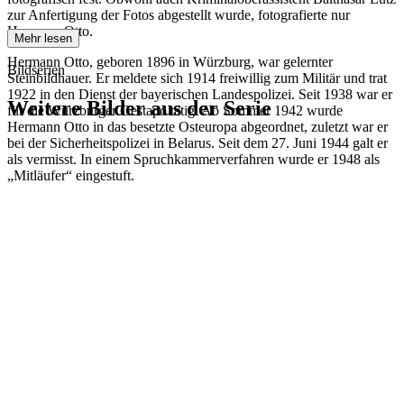
zur Anfertigung der Fotos abgestellt wurde, fotografierte nur
Hermann Otto.
Mehr lesen
Hermann Otto, geboren 1896 in Würzburg, war gelernter
Bildserien
Steinbildhauer. Er meldete sich 1914 freiwillig zum Militär und trat
1922 in den Dienst der bayerischen Landespolizei. Seit 1938 war er
Weitere Bilder aus der Serie
für die Würzburger Gestapo tätig. Ab Sommer 1942 wurde
Hermann Otto in das besetzte Osteuropa abgeordnet, zuletzt war er
bei der Sicherheitspolizei in Belarus. Seit dem 27. Juni 1944 galt er
1942
Kitzingen
als vermisst. In einem Spruchkammerverfahren wurde er 1948 als
1942
Kitzingen
„Mitläufer“ eingestuft.
1942
Kitzingen
1942
Kitzingen
1942
Kitzingen
1942
Kitzingen
1942
Kitzingen
1942
Kitzingen
1942
Kitzingen
1942
Kitzingen
1942
Kitzingen
1942
Kitzingen
1942
Kitzingen
1942
Kitzingen
1942
Kitzingen
1942
Kitzingen