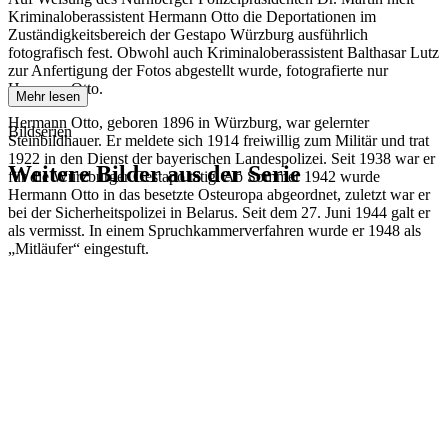
Kriminaloberassistent Hermann Otto die Deportationen im
Zuständigkeitsbereich der Gestapo Würzburg ausführlich
fotografisch fest. Obwohl auch Kriminaloberassistent Balthasar Lutz
zur Anfertigung der Fotos abgestellt wurde, fotografierte nur
Hermann Otto.
Mehr lesen
Hermann Otto, geboren 1896 in Würzburg, war gelernter
Bildserien
Steinbildhauer. Er meldete sich 1914 freiwillig zum Militär und trat
1922 in den Dienst der bayerischen Landespolizei. Seit 1938 war er
Weitere Bilder aus der Serie
für die Würzburger Gestapo tätig. Ab Sommer 1942 wurde
Hermann Otto in das besetzte Osteuropa abgeordnet, zuletzt war er
bei der Sicherheitspolizei in Belarus. Seit dem 27. Juni 1944 galt er
1942
Kitzingen
als vermisst. In einem Spruchkammerverfahren wurde er 1948 als
1942
Kitzingen
„Mitläufer“ eingestuft.
1942
Kitzingen
1942
Kitzingen
1942
Kitzingen
1942
Kitzingen
1942
Kitzingen
1942
Kitzingen
1942
Kitzingen
1942
Kitzingen
1942
Kitzingen
1942
Kitzingen
1942
Kitzingen