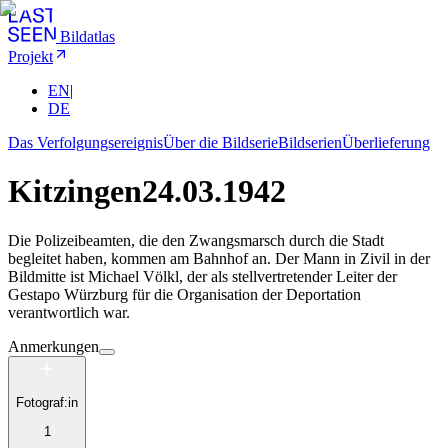
Bildatlas
Projekt
EN
|
DE
Das Verfolgungsereignis
Über die Bildserie
Bildserien
Überlieferung
Kitzingen
24.03.1942
Die Polizeibeamten, die den Zwangsmarsch durch die Stadt
begleitet haben, kommen am Bahnhof an. Der Mann in Zivil in der
Bildmitte ist Michael Völkl, der als stellvertretender Leiter der
Gestapo Würzburg für die Organisation der Deportation
verantwortlich war.
Anmerkungen
Fotograf:in
1