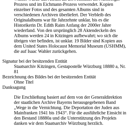
Prozess und im Eichmann-Prozess verwendet. Kopien
einzelner Fotos und des gesamten Albums sind in
verschiedenen Archiven überliefert. Der Verbleib des
Originalalbums war für Jahrzehnte unklar, bis es die
Historikerin Dr. Edith Raim Anfang der 2000er Jahre
wiederfand. Von den ursprünglich 28 Aktendeckeln des
Albums werden 24 in Kitzingen aufbewahrt; wo sich die
übrigen vier befinden, ist unklar. 19 Bilder sind Kopien aus
dem United States Holocaust Memorial Museum
(USHMM),
die auf Isaac Wahler zurückgehen.
Signatur bei der besitzenden Entität
Staatsarchiv Kitzingen, Gestapostelle Würzburg 18880 a, Nr.
81
Bezeichnung des Bildes bei der besitzenden Entität
Ohne Titel
Danksagung
Die Erschließung basiert auf dem von der Generaldirektion
der staatlichen Archive Bayerns herausgegebenen Band
„Wege in die Vernichtung. Die Deportation der Juden aus
Mainfranken 1941 bis 1943“. Für die ausführliche Einsicht in
den Bestand 18880a und die Unterstützung des Projekts
danken wir dem Staatsarchiv Würzburg herzlich.