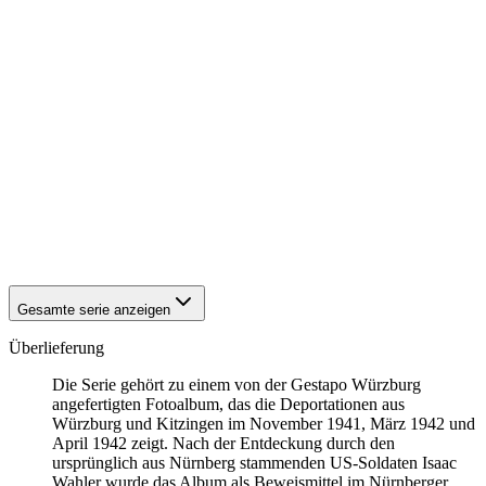
1942
Kitzingen
1942
Kitzingen
1942
Kitzingen
1942
Kitzingen
1942
Kitzingen
1942
Kitzingen
1942
Kitzingen
1942
Kitzingen
1942
Kitzingen
1942
Kitzingen
1942
Kitzingen
1942
Kitzingen
1942
Kitzingen
Gesamte serie anzeigen
Überlieferung
Die Serie gehört zu einem von der Gestapo Würzburg
angefertigten Fotoalbum, das die Deportationen aus
Würzburg und Kitzingen im November 1941, März 1942 und
April 1942 zeigt. Nach der Entdeckung durch den
ursprünglich aus Nürnberg stammenden US-Soldaten Isaac
Wahler wurde das Album als Beweismittel im Nürnberger