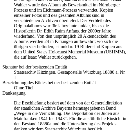
Wahler wurde das Album als Beweismittel im Nürnberger
Prozess und im Eichmann-Prozess verwendet. Kopien
einzelner Fotos und des gesamten Albums sind in
verschiedenen Archiven überliefert. Der Verbleib des
Originalalbums war für Jahrzehnte unklar, bis es die
Historikerin Dr. Edith Raim Anfang der 2000er Jahre
wiederfand. Von den ursprünglich 28 Aktendeckeln des
Albums werden 24 in Kitzingen aufbewahrt; wo sich die
übrigen vier befinden, ist unklar. 19 Bilder sind Kopien aus
dem United States Holocaust Memorial Museum
(USHMM),
die auf Isaac Wahler zurückgehen.
Signatur bei der besitzenden Entität
Staatsarchiv Kitzingen, Gestapostelle Würzburg 18880 a, Nr.
1
Bezeichnung des Bildes bei der besitzenden Entität
Ohne Titel
Danksagung
Die Erschließung basiert auf dem von der Generaldirektion
der staatlichen Archive Bayerns herausgegebenen Band
„Wege in die Vernichtung. Die Deportation der Juden aus
Mainfranken 1941 bis 1943“. Für die ausführliche Einsicht in
den Bestand 18880a und die Unterstützung des Projekts
danken wir dem Staatsarchiv Würzburg herzlich.