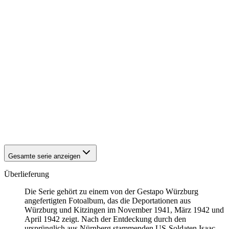
1942
Kitzingen
1942
Kitzingen
1942
Kitzingen
1942
Kitzingen
1942
Kitzingen
1942
Kitzingen
1942
Kitzingen
1942
Kitzingen
1942
Kitzingen
1942
Kitzingen
1942
Kitzingen
1942
Kitzingen
1942
Kitzingen
1942
Kitzingen
Gesamte serie anzeigen
Überlieferung
Die Serie gehört zu einem von der Gestapo Würzburg
angefertigten Fotoalbum, das die Deportationen aus
Würzburg und Kitzingen im November 1941, März 1942 und
April 1942 zeigt. Nach der Entdeckung durch den
ursprünglich aus Nürnberg stammenden US-Soldaten Isaac