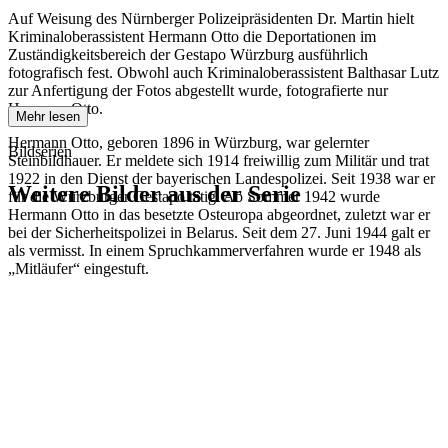
Auf Weisung des Nürnberger Polizeipräsidenten Dr. Martin hielt
Kriminaloberassistent Hermann Otto die Deportationen im
Zuständigkeitsbereich der Gestapo Würzburg ausführlich
fotografisch fest. Obwohl auch Kriminaloberassistent Balthasar Lutz
zur Anfertigung der Fotos abgestellt wurde, fotografierte nur
Hermann Otto.
Mehr lesen
Hermann Otto, geboren 1896 in Würzburg, war gelernter
Bildserien
Steinbildhauer. Er meldete sich 1914 freiwillig zum Militär und trat
1922 in den Dienst der bayerischen Landespolizei. Seit 1938 war er
Weitere Bilder aus der Serie
für die Würzburger Gestapo tätig. Ab Sommer 1942 wurde
Hermann Otto in das besetzte Osteuropa abgeordnet, zuletzt war er
bei der Sicherheitspolizei in Belarus. Seit dem 27. Juni 1944 galt er
1942
Kitzingen
als vermisst. In einem Spruchkammerverfahren wurde er 1948 als
1942
Kitzingen
„Mitläufer“ eingestuft.
1942
Kitzingen
1942
Kitzingen
1942
Kitzingen
1942
Kitzingen
1942
Kitzingen
1942
Kitzingen
1942
Kitzingen
1942
Kitzingen
1942
Kitzingen
1942
Kitzingen