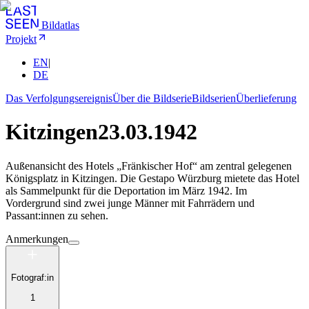
Bildatlas
Projekt
EN
|
DE
Das Verfolgungsereignis
Über die Bildserie
Bildserien
Überlieferung
Kitzingen
23.03.1942
Außenansicht des Hotels „Fränkischer Hof“ am zentral gelegenen
Königsplatz in Kitzingen. Die Gestapo Würzburg mietete das Hotel
als Sammelpunkt für die Deportation im März 1942. Im
Vordergrund sind zwei junge Männer mit Fahrrädern und
Passant:innen zu sehen.
Anmerkungen
Fotograf:in
1