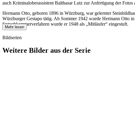
auch Kriminaloberassistent Balthasar Lutz zur Anfertigung der Fotos 
Hermann Otto, geboren 1896 in Würzburg, war gelernter Steinbildhauer
Würzburger Gestapo tätig. Ab Sommer 1942 wurde Hermann Otto in das b
Spruchkammerverfahren wurde er 1948 als „Mitläufer“ eingestuft.
Mehr lesen
Bildserien
Weitere Bilder aus der Serie
1942
Kitzingen
1942
Kitzingen
1942
Kitzingen
1942
Kitzingen
1942
Kitzingen
1942
Kitzingen
1942
Kitzingen
1942
Kitzingen
1942
Kitzingen
1942
Kitzingen
1942
Kitzingen
1942
Kitzingen
1942
Kitzingen
1942
Kitzingen