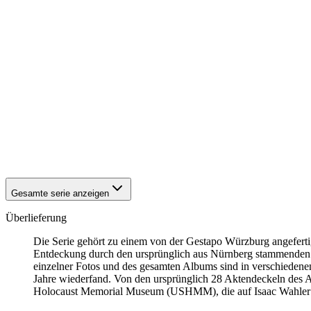
1942
Kitzingen
1942
Kitzingen
1942
Kitzingen
1942
Kitzingen
1942
Kitzingen
1942
Kitzingen
1942
Kitzingen
1942
Kitzingen
1942
Kitzingen
1942
Kitzingen
1942
Kitzingen
1942
Kitzingen
Gesamte serie anzeigen
Überlieferung
Die Serie gehört zu einem von der Gestapo Würzburg angefert
Entdeckung durch den ursprünglich aus Nürnberg stammenden
einzelner Fotos und des gesamten Albums sind in verschiedenen 
Jahre wiederfand. Von den ursprünglich 28 Aktendeckeln des Al
Holocaust Memorial Museum
(USHMM), die auf Isaac Wahler