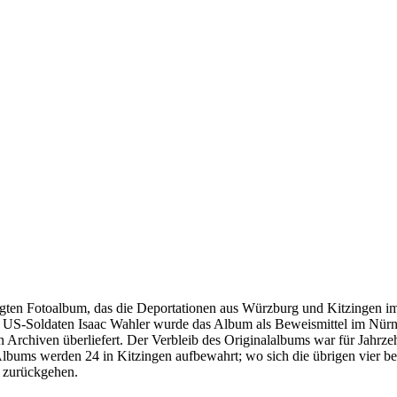
igten Fotoalbum, das die Deportationen aus Würzburg und Kitzingen 
 US-Soldaten Isaac Wahler wurde das Album als Beweismittel im Nür
Archiven überliefert. Der Verbleib des Originalalbums war für Jahrzeh
bums werden 24 in Kitzingen aufbewahrt; wo sich die übrigen vier befi
 zurückgehen.