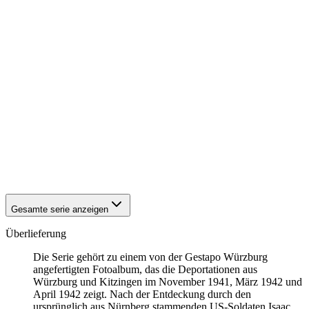
1942
Kitzingen
1942
Kitzingen
1942
Kitzingen
1942
Kitzingen
1942
Kitzingen
1942
Kitzingen
1942
Kitzingen
1942
Kitzingen
1942
Kitzingen
1942
Kitzingen
1942
Kitzingen
1942
Kitzingen
1942
Kitzingen
1942
Kitzingen
Gesamte serie anzeigen
Überlieferung
Die Serie gehört zu einem von der Gestapo Würzburg
angefertigten Fotoalbum, das die Deportationen aus
Würzburg und Kitzingen im November 1941, März 1942 und
April 1942 zeigt. Nach der Entdeckung durch den
ursprünglich aus Nürnberg stammenden US-Soldaten Isaac