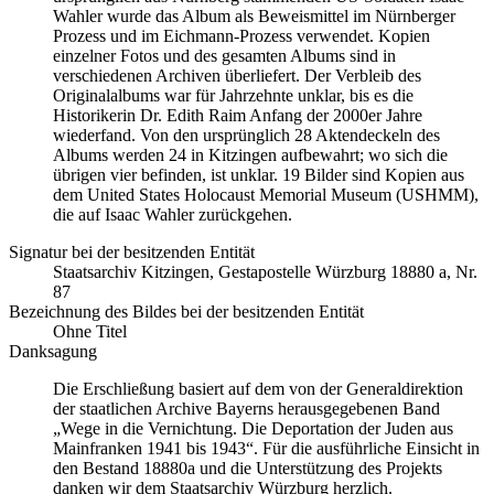
Wahler wurde das Album als Beweismittel im Nürnberger
Prozess und im Eichmann-Prozess verwendet. Kopien
einzelner Fotos und des gesamten Albums sind in
verschiedenen Archiven überliefert. Der Verbleib des
Originalalbums war für Jahrzehnte unklar, bis es die
Historikerin Dr. Edith Raim Anfang der 2000er Jahre
wiederfand. Von den ursprünglich 28 Aktendeckeln des
Albums werden 24 in Kitzingen aufbewahrt; wo sich die
übrigen vier befinden, ist unklar. 19 Bilder sind Kopien aus
dem United States Holocaust Memorial Museum
(USHMM),
die auf Isaac Wahler zurückgehen.
Signatur bei der besitzenden Entität
Staatsarchiv Kitzingen, Gestapostelle Würzburg 18880 a, Nr.
87
Bezeichnung des Bildes bei der besitzenden Entität
Ohne Titel
Danksagung
Die Erschließung basiert auf dem von der Generaldirektion
der staatlichen Archive Bayerns herausgegebenen Band
„Wege in die Vernichtung. Die Deportation der Juden aus
Mainfranken 1941 bis 1943“. Für die ausführliche Einsicht in
den Bestand 18880a und die Unterstützung des Projekts
danken wir dem Staatsarchiv Würzburg herzlich.