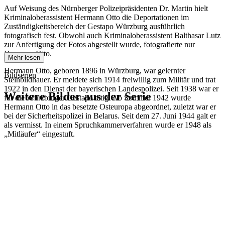
Auf Weisung des Nürnberger Polizeipräsidenten Dr. Martin hielt
Kriminaloberassistent Hermann Otto die Deportationen im
Zuständigkeitsbereich der Gestapo Würzburg ausführlich
fotografisch fest. Obwohl auch Kriminaloberassistent Balthasar Lutz
zur Anfertigung der Fotos abgestellt wurde, fotografierte nur
Hermann Otto.
Mehr lesen
Hermann Otto, geboren 1896 in Würzburg, war gelernter
Bildserien
Steinbildhauer. Er meldete sich 1914 freiwillig zum Militär und trat
1922 in den Dienst der bayerischen Landespolizei. Seit 1938 war er
Weitere Bilder aus der Serie
für die Würzburger Gestapo tätig. Ab Sommer 1942 wurde
Hermann Otto in das besetzte Osteuropa abgeordnet, zuletzt war er
bei der Sicherheitspolizei in Belarus. Seit dem 27. Juni 1944 galt er
1942
Kitzingen
als vermisst. In einem Spruchkammerverfahren wurde er 1948 als
1942
Kitzingen
„Mitläufer“ eingestuft.
1942
Kitzingen
1942
Kitzingen
1942
Kitzingen
1942
Kitzingen
1942
Kitzingen
1942
Kitzingen
1942
Kitzingen
1942
Kitzingen
1942
Kitzingen
1942
Kitzingen