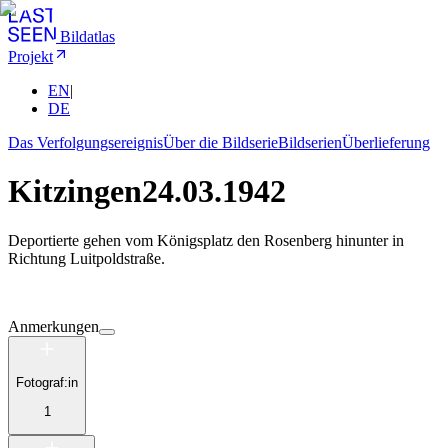
Bildatlas
Projekt
EN
|
DE
Das Verfolgungsereignis
Über die Bildserie
Bildserien
Überlieferung
Kitzingen
24.03.1942
Deportierte gehen vom Königsplatz den Rosenberg hinunter in
Richtung Luitpoldstraße.
Anmerkungen
Fotograf:in
1