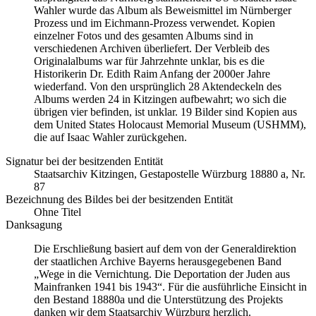
Wahler wurde das Album als Beweismittel im Nürnberger
Prozess und im Eichmann-Prozess verwendet. Kopien
einzelner Fotos und des gesamten Albums sind in
verschiedenen Archiven überliefert. Der Verbleib des
Originalalbums war für Jahrzehnte unklar, bis es die
Historikerin Dr. Edith Raim Anfang der 2000er Jahre
wiederfand. Von den ursprünglich 28 Aktendeckeln des
Albums werden 24 in Kitzingen aufbewahrt; wo sich die
übrigen vier befinden, ist unklar. 19 Bilder sind Kopien aus
dem United States Holocaust Memorial Museum
(USHMM),
die auf Isaac Wahler zurückgehen.
Signatur bei der besitzenden Entität
Staatsarchiv Kitzingen, Gestapostelle Würzburg 18880 a, Nr.
87
Bezeichnung des Bildes bei der besitzenden Entität
Ohne Titel
Danksagung
Die Erschließung basiert auf dem von der Generaldirektion
der staatlichen Archive Bayerns herausgegebenen Band
„Wege in die Vernichtung. Die Deportation der Juden aus
Mainfranken 1941 bis 1943“. Für die ausführliche Einsicht in
den Bestand 18880a und die Unterstützung des Projekts
danken wir dem Staatsarchiv Würzburg herzlich.