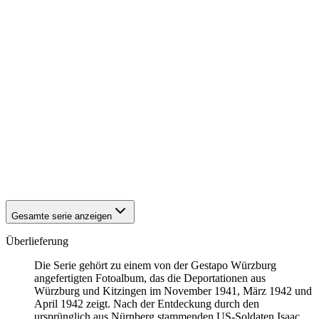
1942
Kitzingen
1942
Kitzingen
1942
Kitzingen
1942
Kitzingen
1942
Kitzingen
1942
Kitzingen
1942
Kitzingen
1942
Kitzingen
1942
Kitzingen
1942
Kitzingen
1942
Kitzingen
1942
Kitzingen
1942
Kitzingen
1942
Kitzingen
Gesamte serie anzeigen
Überlieferung
Die Serie gehört zu einem von der Gestapo Würzburg
angefertigten Fotoalbum, das die Deportationen aus
Würzburg und Kitzingen im November 1941, März 1942 und
April 1942 zeigt. Nach der Entdeckung durch den
ursprünglich aus Nürnberg stammenden US-Soldaten Isaac