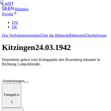
Bildatlas
Projekt
EN
|
DE
Das Verfolgungsereignis
Über die Bildserie
Bildserien
Überlieferung
Kitzingen
24.03.1942
Deportierte gehen vom Königsplatz den Rosenberg hinunter in
Richtung Luitpoldstraße.
Anmerkungen
Fotograf:in
1