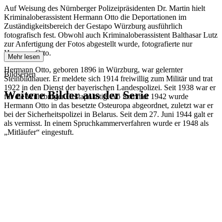
Auf Weisung des Nürnberger Polizeipräsidenten Dr. Martin hielt
Kriminaloberassistent Hermann Otto die Deportationen im
Zuständigkeitsbereich der Gestapo Würzburg ausführlich
fotografisch fest. Obwohl auch Kriminaloberassistent Balthasar Lutz
zur Anfertigung der Fotos abgestellt wurde, fotografierte nur
Hermann Otto.
Mehr lesen
Hermann Otto, geboren 1896 in Würzburg, war gelernter
Bildserien
Steinbildhauer. Er meldete sich 1914 freiwillig zum Militär und trat
1922 in den Dienst der bayerischen Landespolizei. Seit 1938 war er
Weitere Bilder aus der Serie
für die Würzburger Gestapo tätig. Ab Sommer 1942 wurde
Hermann Otto in das besetzte Osteuropa abgeordnet, zuletzt war er
bei der Sicherheitspolizei in Belarus. Seit dem 27. Juni 1944 galt er
1942
Kitzingen
als vermisst. In einem Spruchkammerverfahren wurde er 1948 als
1942
Kitzingen
„Mitläufer“ eingestuft.
1942
Kitzingen
1942
Kitzingen
1942
Kitzingen
1942
Kitzingen
1942
Kitzingen
1942
Kitzingen
1942
Kitzingen
1942
Kitzingen
1942
Kitzingen
1942
Kitzingen