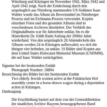
Würzburg und Kitzingen im November 1941, März 1942 und
April 1942 zeigt. Nach der Entdeckung durch den
ursprünglich aus Nürnberg stammenden US-Soldaten Isaac
Wahler wurde das Album als Beweismittel im Nürnberger
Prozess und im Eichmann-Prozess verwendet. Kopien
einzelner Fotos und des gesamten Albums sind in
verschiedenen Archiven überliefert. Der Verbleib des
Originalalbums war für Jahrzehnte unklar, bis es die
Historikerin Dr. Edith Raim Anfang der 2000er Jahre
wiederfand. Von den ursprünglich 28 Aktendeckeln des
Albums werden 24 in Kitzingen aufbewahrt; wo sich die
übrigen vier befinden, ist unklar. 19 Bilder sind Kopien aus
dem United States Holocaust Memorial Museum
(USHMM),
die auf Isaac Wahler zurückgehen.
Signatur bei der besitzenden Entität
Photograph Number: 18894
Bezeichnung des Bildes bei der besitzenden Entität
Two elderly Jewish women arrive at the Fränkischen Hof
assembly center in a horse-drawn wagon during a deportation
action in Kitzingen.
Danksagung
Die Erschließung basiert auf dem von der Generaldirektion
der staatlichen Archive Bayerns herausgegebenen Band