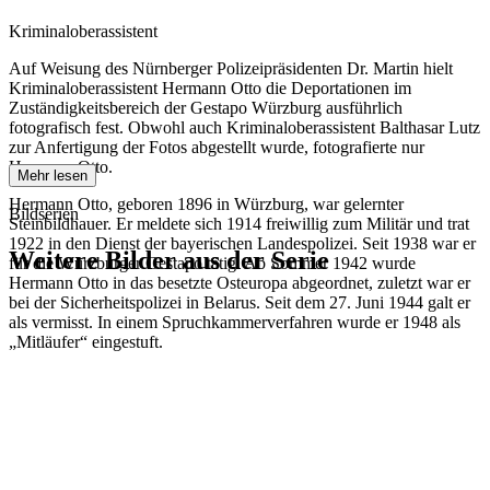
Kriminaloberassistent
Auf Weisung des Nürnberger Polizeipräsidenten Dr. Martin hielt
Kriminaloberassistent Hermann Otto die Deportationen im
Zuständigkeitsbereich der Gestapo Würzburg ausführlich
fotografisch fest. Obwohl auch Kriminaloberassistent Balthasar Lutz
zur Anfertigung der Fotos abgestellt wurde, fotografierte nur
Hermann Otto.
Mehr lesen
Hermann Otto, geboren 1896 in Würzburg, war gelernter
Bildserien
Steinbildhauer. Er meldete sich 1914 freiwillig zum Militär und trat
1922 in den Dienst der bayerischen Landespolizei. Seit 1938 war er
Weitere Bilder aus der Serie
für die Würzburger Gestapo tätig. Ab Sommer 1942 wurde
Hermann Otto in das besetzte Osteuropa abgeordnet, zuletzt war er
bei der Sicherheitspolizei in Belarus. Seit dem 27. Juni 1944 galt er
1942
Kitzingen
als vermisst. In einem Spruchkammerverfahren wurde er 1948 als
1942
Kitzingen
„Mitläufer“ eingestuft.
1942
Kitzingen
1942
Kitzingen
1942
Kitzingen
1942
Kitzingen
1942
Kitzingen
1942
Kitzingen
1942
Kitzingen
1942
Kitzingen