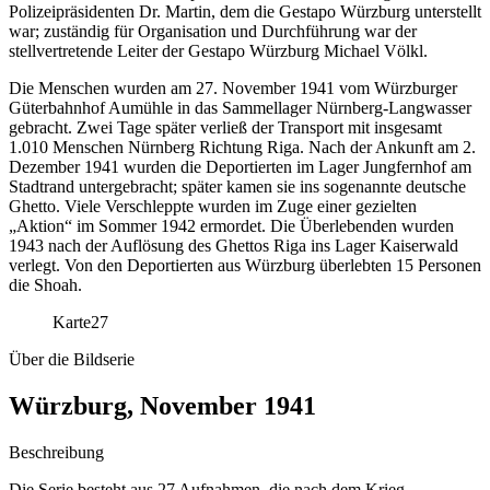
Polizeipräsidenten Dr. Martin, dem die Gestapo Würzburg unterstellt
war; zuständig für Organisation und Durchführung war der
stellvertretende Leiter der Gestapo Würzburg Michael Völkl.
Die Menschen wurden am 27. November 1941 vom Würzburger
Güterbahnhof Aumühle in das Sammellager Nürnberg-Langwasser
gebracht. Zwei Tage später verließ der Transport mit insgesamt
1.010 Menschen Nürnberg Richtung Riga. Nach der Ankunft am 2.
Dezember 1941 wurden die Deportierten im Lager Jungfernhof am
Stadtrand untergebracht; später kamen sie ins sogenannte deutsche
Ghetto. Viele Verschleppte wurden im Zuge einer gezielten
„Aktion“ im Sommer 1942 ermordet. Die Überlebenden wurden
1943 nach der Auflösung des Ghettos Riga ins Lager Kaiserwald
verlegt. Von den Deportierten aus Würzburg überlebten 15 Personen
die Shoah.
Karte
27
Über die Bildserie
Würzburg, November 1941
Beschreibung
Die Serie besteht aus 27 Aufnahmen, die nach dem Krieg