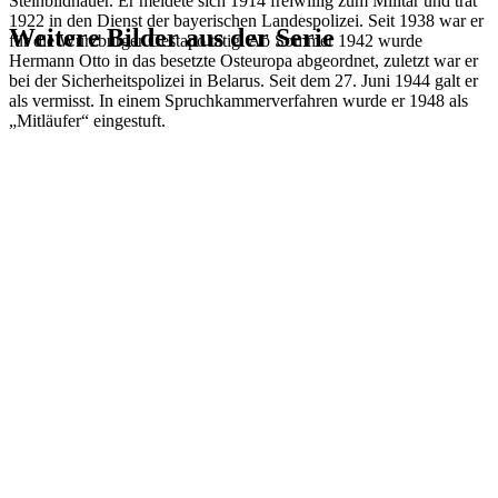
Steinbildhauer. Er meldete sich 1914 freiwillig zum Militär und trat
1922 in den Dienst der bayerischen Landespolizei. Seit 1938 war er
Weitere Bilder aus der Serie
für die Würzburger Gestapo tätig. Ab Sommer 1942 wurde
Hermann Otto in das besetzte Osteuropa abgeordnet, zuletzt war er
bei der Sicherheitspolizei in Belarus. Seit dem 27. Juni 1944 galt er
1941
Würzburg
als vermisst. In einem Spruchkammerverfahren wurde er 1948 als
1941
Würzburg
„Mitläufer“ eingestuft.
1941
Würzburg
1941
Würzburg
1941
Würzburg
1941
Würzburg
1941
Würzburg
1941
Würzburg
1941
Würzburg
1941
Würzburg
1941
Würzburg
1941
Würzburg
1941
Würzburg
1941
Würzburg
1941
Würzburg
1941
Würzburg
1941
Würzburg
1941
Würzburg
1941
Würzburg
1941
Würzburg
1941
Würzburg