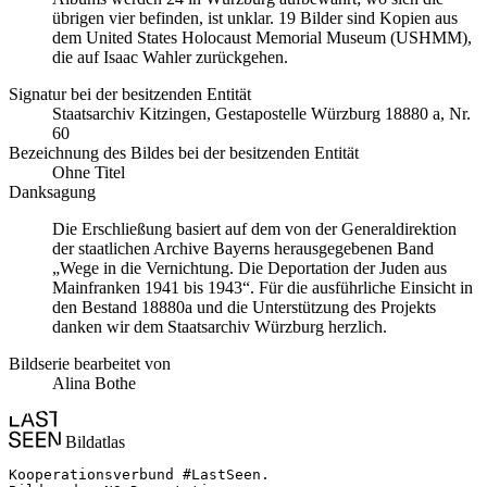
übrigen vier befinden, ist unklar. 19 Bilder sind Kopien aus
dem United States Holocaust Memorial Museum
(USHMM),
die auf Isaac Wahler zurückgehen.
Signatur bei der besitzenden Entität
Staats­ar­chiv Kit­zin­gen, Ge­sta­po­stel­le Würz­burg 18880 a, Nr.
60
Bezeichnung des Bildes bei der besitzenden Entität
Ohne Titel
Danksagung
Die Erschließung basiert auf dem von der Generaldirektion
der staatlichen Archive Bayerns herausgegebenen Band
„Wege in die Vernichtung. Die Deportation der Juden aus
Mainfranken 1941 bis 1943“. Für die ausführliche Einsicht in
den Bestand 18880a und die Unterstützung des Projekts
danken wir dem Staatsarchiv Würzburg herzlich.
Bildserie bearbeitet von
Alina Bothe
Bildatlas
Kooperationsverbund #LastSeen.
