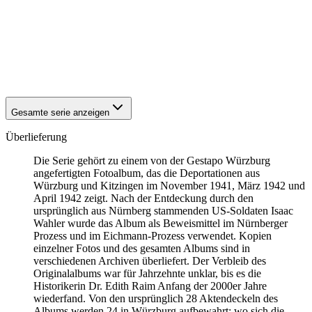
1941
Würzburg
1941
Würzburg
1941
Würzburg
1941
Würzburg
1941
Würzburg
1941
Würzburg
Gesamte serie anzeigen
Überlieferung
Die Serie gehört zu einem von der Gestapo Würzburg
angefertigten Fotoalbum, das die Deportationen aus
Würzburg und Kitzingen im November 1941, März 1942 und
April 1942 zeigt. Nach der Entdeckung durch den
ursprünglich aus Nürnberg stammenden US-Soldaten Isaac
Wahler wurde das Album als Beweismittel im Nürnberger
Prozess und im Eichmann-Prozess verwendet. Kopien
einzelner Fotos und des gesamten Albums sind in
verschiedenen Archiven überliefert. Der Verbleib des
Originalalbums war für Jahrzehnte unklar, bis es die
Historikerin Dr. Edith Raim Anfang der 2000er Jahre
wiederfand. Von den ursprünglich 28 Aktendeckeln des
Albums werden 24 in Würzburg aufbewahrt; wo sich die