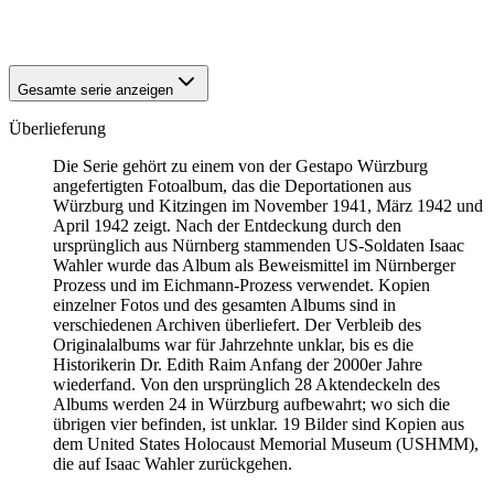
1941
Würzburg
Gesamte serie anzeigen
Überlieferung
Die Serie gehört zu einem von der Gestapo Würzburg
angefertigten Fotoalbum, das die Deportationen aus
Würzburg und Kitzingen im November 1941, März 1942 und
April 1942 zeigt. Nach der Entdeckung durch den
ursprünglich aus Nürnberg stammenden US-Soldaten Isaac
Wahler wurde das Album als Beweismittel im Nürnberger
Prozess und im Eichmann-Prozess verwendet. Kopien
einzelner Fotos und des gesamten Albums sind in
verschiedenen Archiven überliefert. Der Verbleib des
Originalalbums war für Jahrzehnte unklar, bis es die
Historikerin Dr. Edith Raim Anfang der 2000er Jahre
wiederfand. Von den ursprünglich 28 Aktendeckeln des
Albums werden 24 in Würzburg aufbewahrt; wo sich die
übrigen vier befinden, ist unklar. 19 Bilder sind Kopien aus
dem United States Holocaust Memorial Museum
(USHMM),
die auf Isaac Wahler zurückgehen.