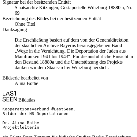
Signatur bei der besitzenden Entität
Staats­ar­chiv Kit­zin­gen, Ge­sta­po­stel­le Würz­burg 18880 a, Nr.
69
Bezeichnung des Bildes bei der besitzenden Entität
Ohne Titel
Danksagung
Die Erschließung basiert auf dem von der Generaldirektion
der staatlichen Archive Bayerns herausgegebenen Band
„Wege in die Vernichtung. Die Deportation der Juden aus
Mainfranken 1941 bis 1943“. Für die ausführliche Einsicht in
den Bestand 18880a und die Unterstützung des Projekts
danken wir dem Staatsarchiv Würzburg herzlich.
Bildserie bearbeitet von
Alina Bothe
Bildatlas
Kooperationsverbund #LastSeen.

Bilder der NS-Deportationen

Dr. Alina Bothe

Projektleiterin