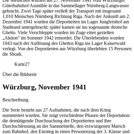
Die Menschen wurden am 27. November 1941 vom Würzburger
Güterbahnhof Aumühle in das Sammellager Nürnberg-Langwasser
gebracht. Zwei Tage später verließ der Transport mit insgesamt
1.010 Menschen Nürnberg Richtung Riga. Nach der Ankunft am 2.
Dezember 1941 wurden die Deportierten im Lager Jungfernhof am
Stadtrand untergebracht; später kamen sie ins sogenannte deutsche
Ghetto. Viele Verschleppte wurden im Zuge einer gezielten
„Aktion“ im Sommer 1942 ermordet. Die Überlebenden wurden
1943 nach der Auflösung des Ghettos Riga ins Lager Kaiserwald
verlegt. Von den Deportierten aus Würzburg überlebten 15 Personen
die Shoah.
Karte
27
Über die Bildserie
Würzburg, November 1941
Beschreibung
Die Serie besteht aus 27 Aufnahmen, die nach dem Krieg
nummeriert wurden. Sie zeigt verschiedene Phasen der Deportation:
die demütigende Durchsuchung der Deportierten und ihre
Durchschleusung an der Sammelstelle, den erzwungenen Marsch
zum Bahnhof, den Einstieg in einen Personenzug der 3. Klasse und