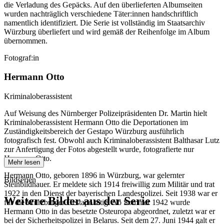
die Verladung des Gepäcks. Auf den überlieferten Albumseiten
wurden nachträglich verschiedene Täter:innen handschriftlich
namentlich identifiziert. Die Serie ist vollständig im Staatsarchiv
Würzburg überliefert und wird gemäß der Reihenfolge im Album
übernommen.
Fotograf:in
Hermann Otto
Kriminaloberassistent
Auf Weisung des Nürnberger Polizeipräsidenten Dr. Martin hielt
Kriminaloberassistent Hermann Otto die Deportationen im
Zuständigkeitsbereich der Gestapo Würzburg ausführlich
fotografisch fest. Obwohl auch Kriminaloberassistent Balthasar Lutz
zur Anfertigung der Fotos abgestellt wurde, fotografierte nur
Hermann Otto.
Mehr lesen
Hermann Otto, geboren 1896 in Würzburg, war gelernter
Bildserien
Steinbildhauer. Er meldete sich 1914 freiwillig zum Militär und trat
1922 in den Dienst der bayerischen Landespolizei. Seit 1938 war er
Weitere Bilder aus der Serie
für die Würzburger Gestapo tätig. Ab Sommer 1942 wurde
Hermann Otto in das besetzte Osteuropa abgeordnet, zuletzt war er
bei der Sicherheitspolizei in Belarus. Seit dem 27. Juni 1944 galt er
1941
Würzburg