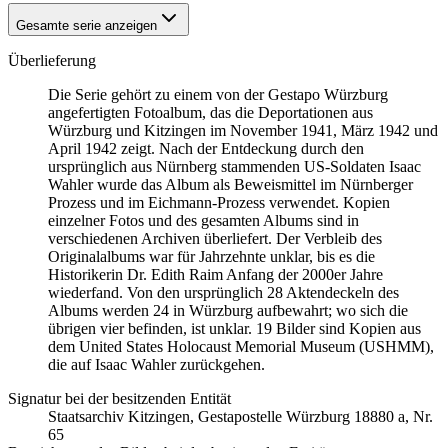
Gesamte serie anzeigen
Überlieferung
Die Serie gehört zu einem von der Gestapo Würzburg
angefertigten Fotoalbum, das die Deportationen aus
Würzburg und Kitzingen im November 1941, März 1942 und
April 1942 zeigt. Nach der Entdeckung durch den
ursprünglich aus Nürnberg stammenden US-Soldaten Isaac
Wahler wurde das Album als Beweismittel im Nürnberger
Prozess und im Eichmann-Prozess verwendet. Kopien
einzelner Fotos und des gesamten Albums sind in
verschiedenen Archiven überliefert. Der Verbleib des
Originalalbums war für Jahrzehnte unklar, bis es die
Historikerin Dr. Edith Raim Anfang der 2000er Jahre
wiederfand. Von den ursprünglich 28 Aktendeckeln des
Albums werden 24 in Würzburg aufbewahrt; wo sich die
übrigen vier befinden, ist unklar. 19 Bilder sind Kopien aus
dem United States Holocaust Memorial Museum
(USHMM),
die auf Isaac Wahler zurückgehen.
Signatur bei der besitzenden Entität
Staats­ar­chiv Kit­zin­gen, Ge­sta­po­stel­le Würz­burg 18880 a, Nr.
65