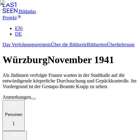
Bildatlas
Projekt
EN
|
DE
Das Verfolgungsereignis
Über die Bildserie
Bildserien
Überlieferung
Würzburg
November 1941
Als Jüdinnen verfolgte Frauen warten in der Stadthalle auf die
entwürdigende körperliche Durchsuchung und Gepäckkontrolle. Im
Vordergrund ist der Gestapo-Beamte Krapp zu sehen.
Anmerkungen
Personen
1