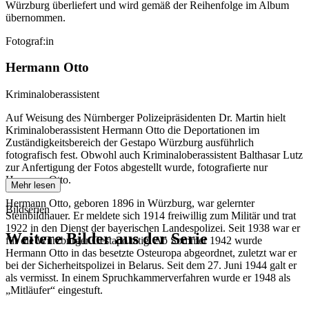
Würzburg überliefert und wird gemäß der Reihenfolge im Album
übernommen.
Fotograf:in
Hermann Otto
Kriminaloberassistent
Auf Weisung des Nürnberger Polizeipräsidenten Dr. Martin hielt
Kriminaloberassistent Hermann Otto die Deportationen im
Zuständigkeitsbereich der Gestapo Würzburg ausführlich
fotografisch fest. Obwohl auch Kriminaloberassistent Balthasar Lutz
zur Anfertigung der Fotos abgestellt wurde, fotografierte nur
Hermann Otto.
Mehr lesen
Hermann Otto, geboren 1896 in Würzburg, war gelernter
Bildserien
Steinbildhauer. Er meldete sich 1914 freiwillig zum Militär und trat
1922 in den Dienst der bayerischen Landespolizei. Seit 1938 war er
Weitere Bilder aus der Serie
für die Würzburger Gestapo tätig. Ab Sommer 1942 wurde
Hermann Otto in das besetzte Osteuropa abgeordnet, zuletzt war er
bei der Sicherheitspolizei in Belarus. Seit dem 27. Juni 1944 galt er
1941
Würzburg
als vermisst. In einem Spruchkammerverfahren wurde er 1948 als
1941
Würzburg
„Mitläufer“ eingestuft.
1941
Würzburg
1941
Würzburg