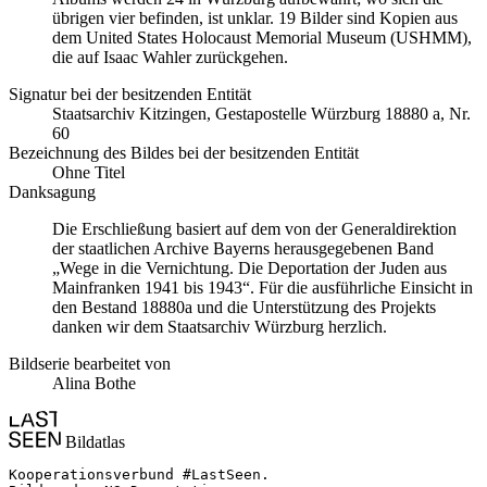
übrigen vier befinden, ist unklar. 19 Bilder sind Kopien aus
dem United States Holocaust Memorial Museum
(USHMM),
die auf Isaac Wahler zurückgehen.
Signatur bei der besitzenden Entität
Staats­ar­chiv Kit­zin­gen, Ge­sta­po­stel­le Würz­burg 18880 a, Nr.
60
Bezeichnung des Bildes bei der besitzenden Entität
Ohne Titel
Danksagung
Die Erschließung basiert auf dem von der Generaldirektion
der staatlichen Archive Bayerns herausgegebenen Band
„Wege in die Vernichtung. Die Deportation der Juden aus
Mainfranken 1941 bis 1943“. Für die ausführliche Einsicht in
den Bestand 18880a und die Unterstützung des Projekts
danken wir dem Staatsarchiv Würzburg herzlich.
Bildserie bearbeitet von
Alina Bothe
Bildatlas
Kooperationsverbund #LastSeen.
