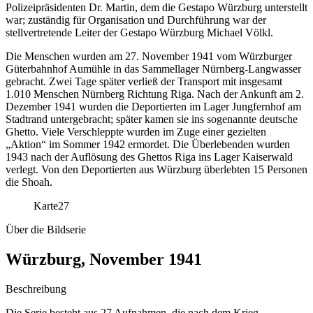
Polizeipräsidenten Dr. Martin, dem die Gestapo Würzburg unterstellt
war; zuständig für Organisation und Durchführung war der
stellvertretende Leiter der Gestapo Würzburg Michael Völkl.
Die Menschen wurden am 27. November 1941 vom Würzburger
Güterbahnhof Aumühle in das Sammellager Nürnberg-Langwasser
gebracht. Zwei Tage später verließ der Transport mit insgesamt
1.010 Menschen Nürnberg Richtung Riga. Nach der Ankunft am 2.
Dezember 1941 wurden die Deportierten im Lager Jungfernhof am
Stadtrand untergebracht; später kamen sie ins sogenannte deutsche
Ghetto. Viele Verschleppte wurden im Zuge einer gezielten
„Aktion“ im Sommer 1942 ermordet. Die Überlebenden wurden
1943 nach der Auflösung des Ghettos Riga ins Lager Kaiserwald
verlegt. Von den Deportierten aus Würzburg überlebten 15 Personen
die Shoah.
Karte
27
Über die Bildserie
Würzburg, November 1941
Beschreibung
Die Serie besteht aus 27 Aufnahmen, die nach dem Krieg