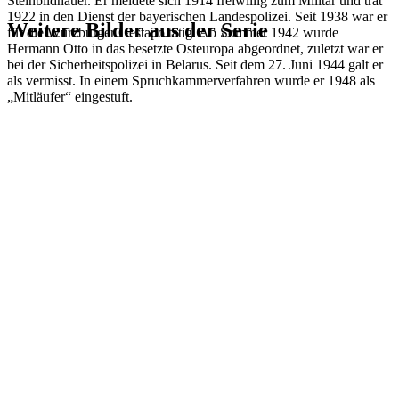
Steinbildhauer. Er meldete sich 1914 freiwillig zum Militär und trat
1922 in den Dienst der bayerischen Landespolizei. Seit 1938 war er
Weitere Bilder aus der Serie
für die Würzburger Gestapo tätig. Ab Sommer 1942 wurde
Hermann Otto in das besetzte Osteuropa abgeordnet, zuletzt war er
bei der Sicherheitspolizei in Belarus. Seit dem 27. Juni 1944 galt er
1941
Würzburg
als vermisst. In einem Spruchkammerverfahren wurde er 1948 als
1941
Würzburg
„Mitläufer“ eingestuft.
1941
Würzburg
1941
Würzburg
1941
Würzburg
1941
Würzburg
1941
Würzburg
1941
Würzburg
1941
Würzburg
1941
Würzburg
1941
Würzburg
1941
Würzburg
1941
Würzburg
1941
Würzburg
1941
Würzburg
1941
Würzburg
1941
Würzburg
1941
Würzburg
1941
Würzburg
1941
Würzburg
1941
Würzburg