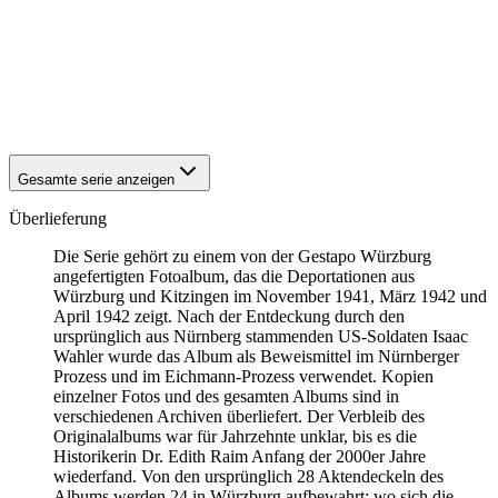
1941
Würzburg
1941
Würzburg
1941
Würzburg
1941
Würzburg
1941
Würzburg
1941
Würzburg
Gesamte serie anzeigen
Überlieferung
Die Serie gehört zu einem von der Gestapo Würzburg
angefertigten Fotoalbum, das die Deportationen aus
Würzburg und Kitzingen im November 1941, März 1942 und
April 1942 zeigt. Nach der Entdeckung durch den
ursprünglich aus Nürnberg stammenden US-Soldaten Isaac
Wahler wurde das Album als Beweismittel im Nürnberger
Prozess und im Eichmann-Prozess verwendet. Kopien
einzelner Fotos und des gesamten Albums sind in
verschiedenen Archiven überliefert. Der Verbleib des
Originalalbums war für Jahrzehnte unklar, bis es die
Historikerin Dr. Edith Raim Anfang der 2000er Jahre
wiederfand. Von den ursprünglich 28 Aktendeckeln des
Albums werden 24 in Würzburg aufbewahrt; wo sich die