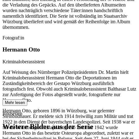
die Verladung des Gepäcks. Auf den überlieferten Albumseiten
wurden nachträglich verschiedene Täter:innen handschriftlich
namentlich identifiziert. Die Serie ist vollständig im Staatsarchiv
Würzburg überliefert und wird gemäß der Reihenfolge im Album
übernommen.
Fotograf:in
Hermann Otto
Kriminaloberassistent
Auf Weisung des Nürnberger Polizeipräsidenten Dr. Martin hielt
Kriminaloberassistent Hermann Otto die Deportationen im
Zuständigkeitsbereich der Gestapo Würzburg ausführlich
fotografisch fest. Obwohl auch Kriminaloberassistent Balthasar Lutz
zur Anfertigung der Fotos abgestellt wurde, fotografierte nur
Hermann Otto.
Mehr lesen
Hermann Otto, geboren 1896 in Würzburg, war gelernter
Bildserien
Steinbildhauer. Er meldete sich 1914 freiwillig zum Militär und trat
1922 in den Dienst der bayerischen Landespolizei. Seit 1938 war er
Weitere Bilder aus der Serie
für die Würzburger Gestapo tätig. Ab Sommer 1942 wurde
Hermann Otto in das besetzte Osteuropa abgeordnet, zuletzt war er
bei der Sicherheitspolizei in Belarus. Seit dem 27. Juni 1944 galt er