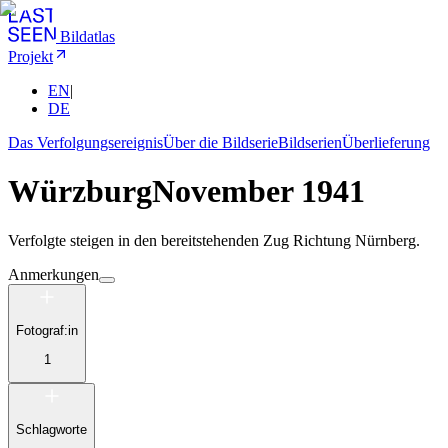
Bildatlas
Projekt
EN
|
DE
Das Verfolgungsereignis
Über die Bildserie
Bildserien
Überlieferung
Würzburg
November 1941
Verfolgte steigen in den bereitstehenden Zug Richtung Nürnberg.
Anmerkungen
Fotograf:in
1
Schlagworte