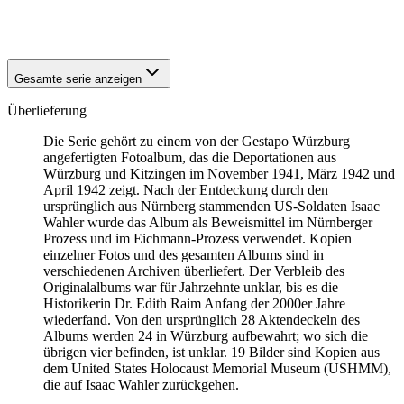
1941
Würzburg
1941
Würzburg
Gesamte serie anzeigen
Überlieferung
Die Serie gehört zu einem von der Gestapo Würzburg
angefertigten Fotoalbum, das die Deportationen aus
Würzburg und Kitzingen im November 1941, März 1942 und
April 1942 zeigt. Nach der Entdeckung durch den
ursprünglich aus Nürnberg stammenden US-Soldaten Isaac
Wahler wurde das Album als Beweismittel im Nürnberger
Prozess und im Eichmann-Prozess verwendet. Kopien
einzelner Fotos und des gesamten Albums sind in
verschiedenen Archiven überliefert. Der Verbleib des
Originalalbums war für Jahrzehnte unklar, bis es die
Historikerin Dr. Edith Raim Anfang der 2000er Jahre
wiederfand. Von den ursprünglich 28 Aktendeckeln des
Albums werden 24 in Würzburg aufbewahrt; wo sich die
übrigen vier befinden, ist unklar. 19 Bilder sind Kopien aus
dem United States Holocaust Memorial Museum
(USHMM),
die auf Isaac Wahler zurückgehen.