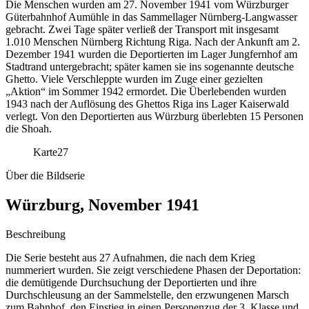
Die Menschen wurden am 27. November 1941 vom Würzburger
Güterbahnhof Aumühle in das Sammellager Nürnberg-Langwasser
gebracht. Zwei Tage später verließ der Transport mit insgesamt
1.010 Menschen Nürnberg Richtung Riga. Nach der Ankunft am 2.
Dezember 1941 wurden die Deportierten im Lager Jungfernhof am
Stadtrand untergebracht; später kamen sie ins sogenannte deutsche
Ghetto. Viele Verschleppte wurden im Zuge einer gezielten
„Aktion“ im Sommer 1942 ermordet. Die Überlebenden wurden
1943 nach der Auflösung des Ghettos Riga ins Lager Kaiserwald
verlegt. Von den Deportierten aus Würzburg überlebten 15 Personen
die Shoah.
Karte
27
Über die Bildserie
Würzburg, November 1941
Beschreibung
Die Serie besteht aus 27 Aufnahmen, die nach dem Krieg
nummeriert wurden. Sie zeigt verschiedene Phasen der Deportation:
die demütigende Durchsuchung der Deportierten und ihre
Durchschleusung an der Sammelstelle, den erzwungenen Marsch
zum Bahnhof, den Einstieg in einen Personenzug der 3. Klasse und